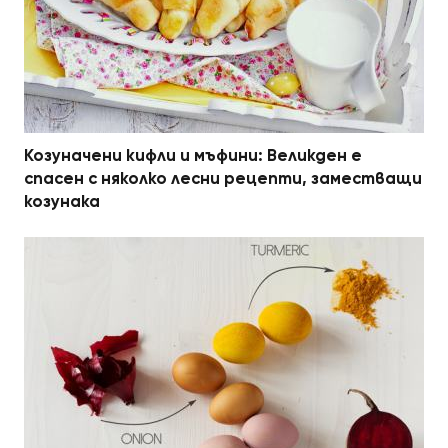
Козуначени кифли и мъфини: Великден е
спасен с няколко лесни рецепти, заместващи
козунака