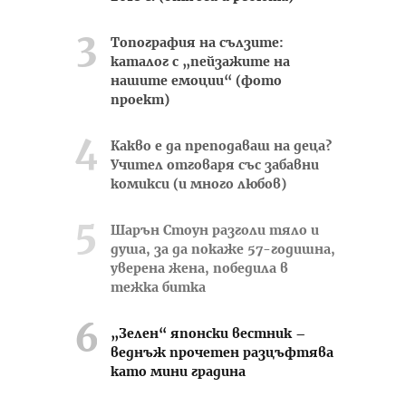
Топография на сълзите:
каталог с „пейзажите на
нашите емоции“ (фото
проект)
Какво е да преподаваш на деца?
Учител отговаря със забавни
комикси (и много любов)
Шарън Стоун разголи тяло и
душа, за да покаже 57-годишна,
уверена жена, победила в
тежка битка
„Зелен“ японски вестник –
веднъж прочетен разцъфтява
като мини градина