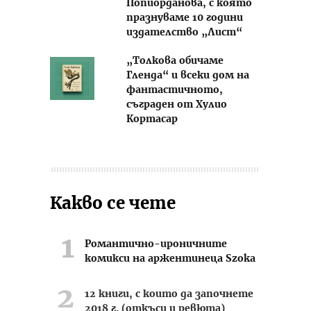
Попйорданова, с която
празнуваме 10 години
издателство „Лист“
„Толкова обичаме
Гленда“ и всеки дом на
фантастичното,
съграден от Хулио
Кортасар
Какво се чете
Романтично-ироничните
комикси на аржентинеца Szoka
12 книги, с които да започнете
2018 г. (откъси и ревюта)