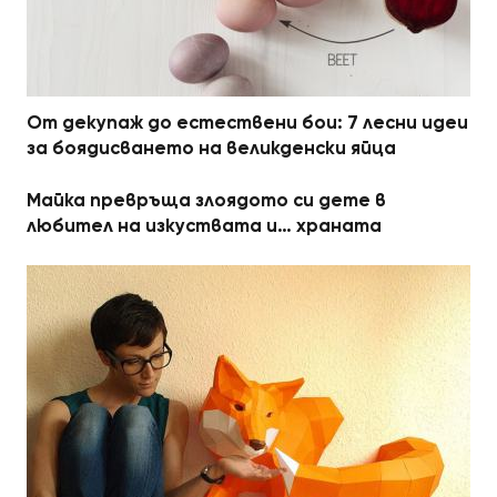
От декупаж до естествени бои: 7 лесни идеи
за боядисването на великденски яйца
Майка превръща злоядото си дете в
любител на изкуствата и… храната