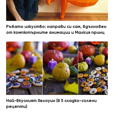
Ръбато изкуство: направи си сам, вдъхновен
от компютърните анимации и Малкия принц
Най-вкусният Хелоуин (в 5 сладко-солени
рецепти)