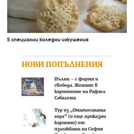
5 специални коледни изкушения
НОВИ ПОПЪЛНЕНИЯ
Пълни – с форми и
свобода. Жените в
картините на Рафаел
Сабалета
Тур из „Омагьосаната
гора” (и още приказни
картини) от
изложбата на София