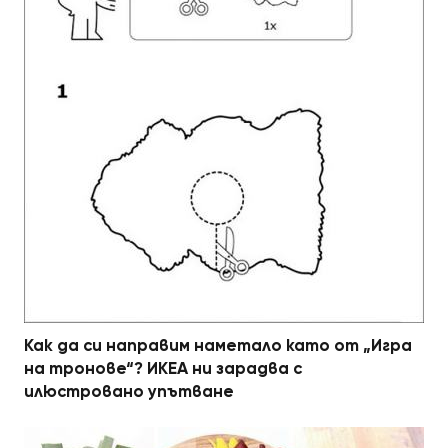
Как да си направим наметало като от „Игра
на тронове“? ИКЕА ни зарадва с
илюстровано упътване