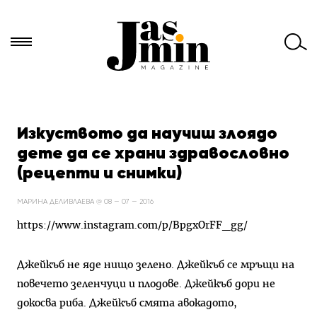
Търси
за:
Изкуството да научиш злоядо
дете да се храни здравословно
(рецепти и снимки)
МАРИНА ДЕЛИВЛАЕВА @ 08 — 07 — 2016
https://www.instagram.com/p/BpgxOrFF_gg/
Джейкъб не яде нищо зелено. Джейкъб се мръщи на
повечето зеленчуци и плодове. Джейкъб дори не
докосва риба. Джейкъб смята авокадото,