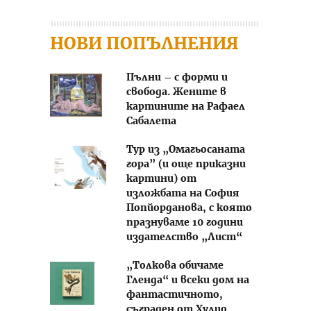
НОВИ ПОПЪЛНЕНИЯ
Пълни – с форми и
свобода. Жените в
картините на Рафаел
Сабалета
Тур из „Омагьосаната
гора” (и още приказни
картини) от
изложбата на София
Попйорданова, с която
празнуваме 10 години
издателство „Лист“
„Толкова обичаме
Гленда“ и всеки дом на
фантастичното,
съграден от Хулио