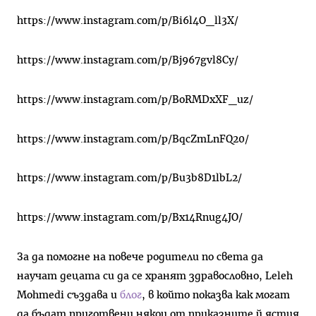
https://www.instagram.com/p/Bi6l4O_ll3X/
https://www.instagram.com/p/Bj967gvl8Cy/
https://www.instagram.com/p/BoRMDxXF_uz/
https://www.instagram.com/p/BqcZmLnFQ20/
https://www.instagram.com/p/Bu3b8D1lbL2/
https://www.instagram.com/p/Bx14Rnug4JO/
За да помогне на повече родители по света да
научат децата си да се хранят здравословно, Leleh
Mohmedi създава и
блог
, в който показва как могат
да бъдат приготвени някои от приказните й ястия