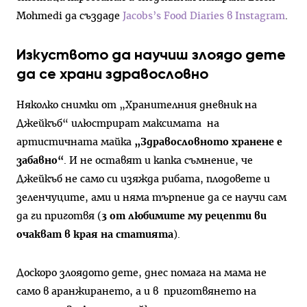
Mohmedi да създаде
Jacobs’s Food Diaries в Instagram
.
Изкуството да научиш злоядо дете
да се храни здравословно
Няколко снимки от „Хранителния дневник на
Джейкъб“ илюстрират максимата на
артистичната майка
„Здравословното хранене е
забавно“
. И не оставят и капка съмнение, че
Джейкъб не само си изяжда рибата, плодовете и
зеленчуците, ами и няма търпение да се научи сам
да ги приготвя (
3 от любимите му рецепти ви
очакват в края на статията
).
Доскоро злоядото дете, днес помага на мама не
само в аранжирането, а и в приготвянето на