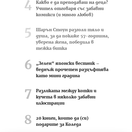
Какво е да преподаваш на деца?
Учител отговаря със забавни
комикси (и много любов)
Шарън Стоун разголи тяло и
душа, за да покаже 57-годишна,
уверена жена, победила в
тежка битка
„Зелен“ японски вестник –
веднъж прочетен разцъфтява
като мини градина
Разликата между котки и
кучета в няколко забавни
илюстрации
20 книги, които да (си)
подарите за Коледа