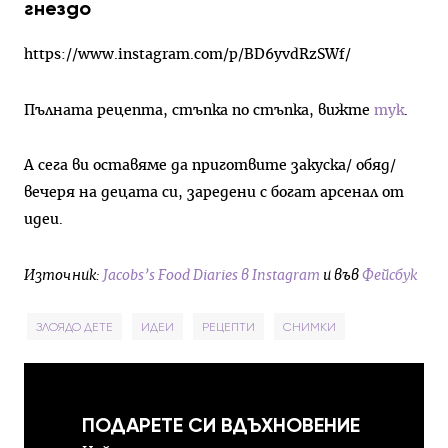
гнездо
https://www.instagram.com/p/BD6yvdRzSWf/
Пълната рецепта, стъпка по стъпка, вижте
тук
.
А сега ви оставяме да приготвите закуска/ обяд/
вечеря на децата си, заредени с богат арсенал от
идеи.
Източник:
Jacobs’s Food Diaries в Instagram
и във
Фейсбук
ЗЛОЯДО ДЕТЕ
ИДЕИ
РЕЦЕПТИ
СНИМКИ
ПОДАРЕТЕ СИ ВДЪХНОВЕНИЕ