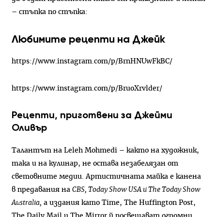
– стъпка по стъпка:
Любимите рецепти на Джейк
https://www.instagram.com/p/BrnHNUwFkBC/
https://www.instagram.com/p/BruoXrvlder/
Рецепти, приготвени за Джейми
Оливър
Талантът на Leleh Mohmedi – както на художник,
така и на кулинар, не остава незабелязан от
световните медии. Артистичната майка е канена
в предавания на
CBS, Today Show USA и The Today Show
Australia,
а издания като Time, The Huffington Post,
The Daily Mail и The Mirror й посвещават огромни