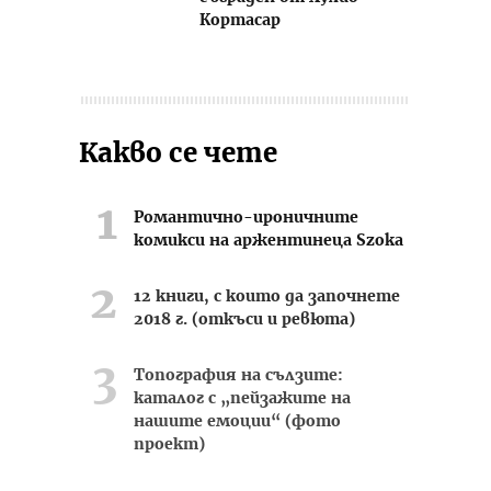
Кортасар
Какво се чете
Романтично-ироничните
комикси на аржентинеца Szoka
12 книги, с които да започнете
2018 г. (откъси и ревюта)
Топография на сълзите:
каталог с „пейзажите на
нашите емоции“ (фото
проект)