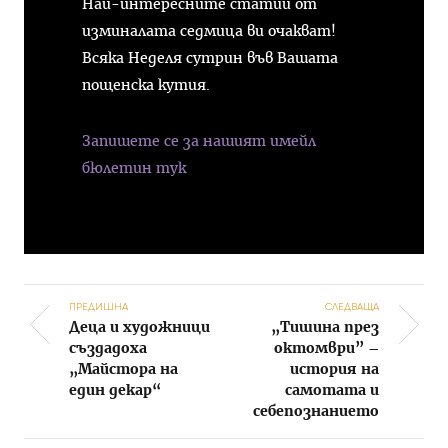
Най-интересните статии от
изминалата седмица ви очакват!
Всяка Неделя сутрин във Вашата
пощенска кутия.
Запишете се за нашият имейл
бюлетин тук
ПРЕДИШНА
СЛЕДВАЩА
Деца и художници
„Тишина през
Post navigation
създадоха
октомври” –
„Майстора на
история на
един декар“
самотата и
себепознанието