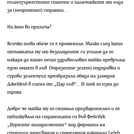
пълнозърнестите спагети и палачинките от елда
за (неприятно) странни…
На кого ви прилича?
Всичко това обаче се е променило. Малко след като
отчаяната му от безплодните си усилия да го
накара да хапне нещо здравословно майка превръща
един омлет в лъв. Омразните зелени подправки и
сурови зеленчуци преобразили обяда на злоядия
Джейкъб в сцена от „Цар лъв“… И той го изял до
троха.
Добре че майка му го снимала предварително и го
публикувала на страницата си във Фейсбук.
„Бурните аплодисменти“ под формата на
стотици харесвания и споделяния накарали Leleh