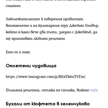
статии.
Забележителните й творения привличат
вниманието и на кулинарния гуру Джейми Оливър,
който я кани вече два пъти, заедно с Джейкъб, да
му приготвят любими рецепти.
Ето ги и тях:
Омлетени чудовища
https://www.instagram.com/p/BExTk6uTSTm/
Пълната рецепта, стъпка по стъпка, вижте
тук
.
Бухали от кюфтета в зеленчуково