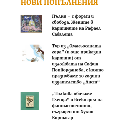
НОВИ ПОПЪЛНЕНИЯ
Пълни – с форми и
свобода. Жените в
картините на Рафаел
Сабалета
Тур из „Омагьосаната
гора” (и още приказни
картини) от
изложбата на София
Попйорданова, с която
празнуваме 10 години
издателство „Лист“
„Толкова обичаме
Гленда“ и всеки дом на
фантастичното,
съграден от Хулио
Кортасар