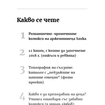
Какво се чете
Романтично-ироничните
комикси на аржентинеца Szoka
12 книги, с които да започнете
2018 г. (откъси и ревюта)
Топография на сълзите:
каталог с „пейзажите на
нашите емоции“ (фото
проект)
Какво е да преподаваш на деца?
Учител отговаря със забавни
комикси (и много любов)