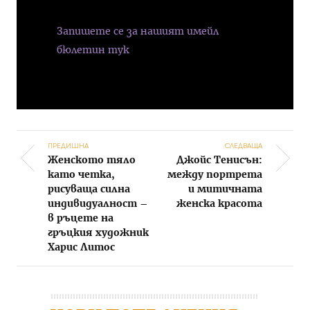
Запишете се за нашият имейл
бюлетин тук
ПРЕДИШНА
СЛЕДВАЩА
Женското тяло
Джойс Тенисън:
Post navigation
като четка,
между портрета
рисуваща силна
и митичната
индивидуалност –
женска красота
в ръцете на
гръцкия художник
Харис Литос