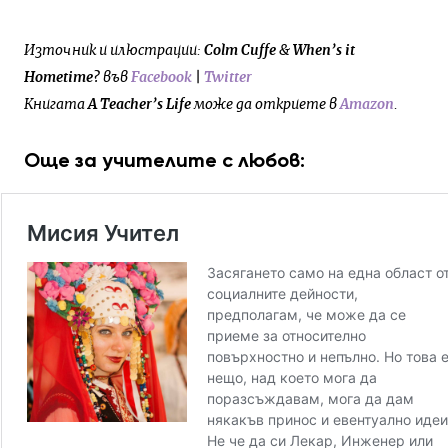
Източник и илюстрации:
Colm Cuffe
&
When’s it
Hometime?
във
Facebook
|
Twitter
Книгата
A Teacher’s Life
може да откриете в
Amazon
.
Още за учителите с любов: