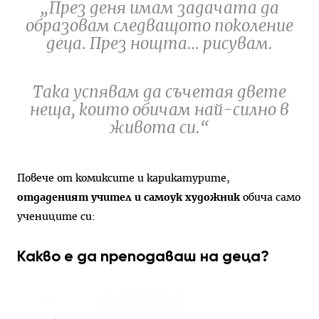
„През деня имам задачата да
образовам следващото поколение
деца. През нощта… рисувам.
Така успявам да съчетая двете
неща, които обичам най-силно в
живота си.“
Повече от комиксите и карикатурите,
отдаденият учител и самоук художник
обича само
учениците си:
Какво е да преподаваш на деца?