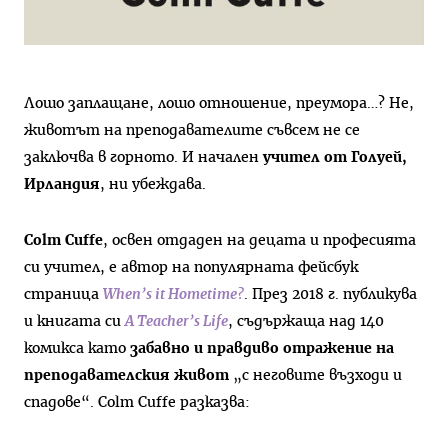
Лошо заплащане, лошо отношение, преумора…? Не,
животът на преподавателите съвсем не се
заключва в горното. И начален
учител от Голуей,
Ирландия
, ни убеждава.
Colm Cuffe
, освен отдаден на децата и професията
си учител, е автор на популярната фейсбук
страница
When’s it Hometime?
. През 2018 г. публикува
и книгата си
A Teacher’s Life
, съдържаща над 140
комикса като
забавно и правдиво отражение на
преподавателския живот
„с неговите възходи и
спадове“. Colm Cuffe разказва: