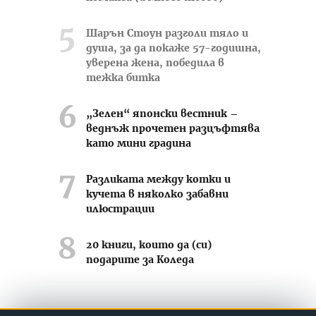
Шарън Стоун разголи тяло и
душа, за да покаже 57-годишна,
уверена жена, победила в
тежка битка
„Зелен“ японски вестник –
веднъж прочетен разцъфтява
като мини градина
Разликата между котки и
кучета в няколко забавни
илюстрации
20 книги, които да (си)
подарите за Коледа