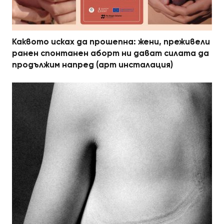
Каквото исках да прошепна: жени, преживели
ранен спонтанен аборт ни дават силата да
продължим напред (арт инсталация)