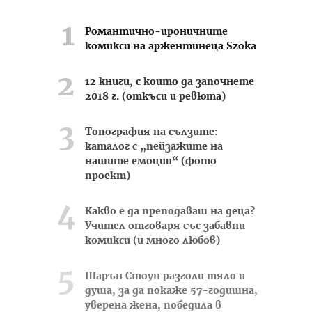
Романтично-ироничните
комикси на аржентинеца Szoka
12 книги, с които да започнете
2018 г. (откъси и ревюта)
Топография на сълзите:
каталог с „пейзажите на
нашите емоции“ (фото
проект)
Какво е да преподаваш на деца?
Учител отговаря със забавни
комикси (и много любов)
Шарън Стоун разголи тяло и
душа, за да покаже 57-годишна,
уверена жена, победила в