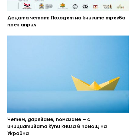
Децата четат: Походът на книгите тръгва
през април
Четем, даряваме, помагаме – с
инициативата Купи книга в помощ на
Украйна