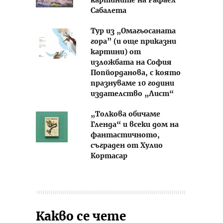
картините на Рафаел
Сабалета
Тур из „Омагьосаната
гора” (и още приказни
картини) от
изложбата на София
Попйорданова, с която
празнуваме 10 години
издателство „Лист“
„Толкова обичаме
Гленда“ и всеки дом на
фантастичното,
съграден от Хулио
Кортасар
Какво се чете