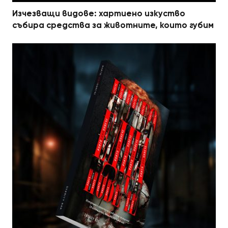
Изчезващи видове: хартиено изкуство
събира средства за животните, които губим