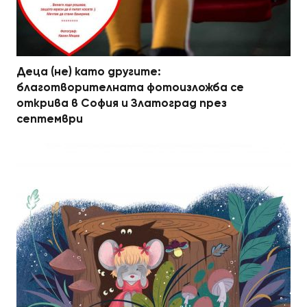
Деца (не) като другите:
благотворителната фотоизложба се
открива в София и Златоград през
септември