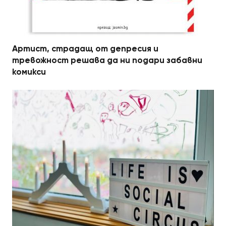
Артист, страдащ от депресия и
тревожност решава да ни подари забавни
комикси