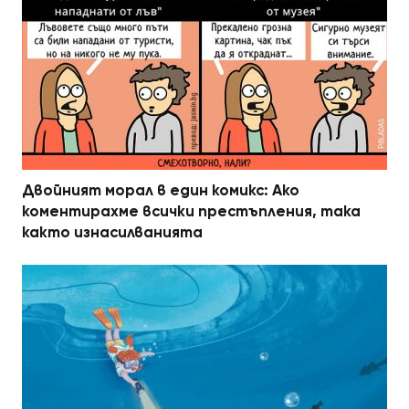
Двойният морал в един комикс: Ако
коментирахме всички престъпления, така
както изнасилванията