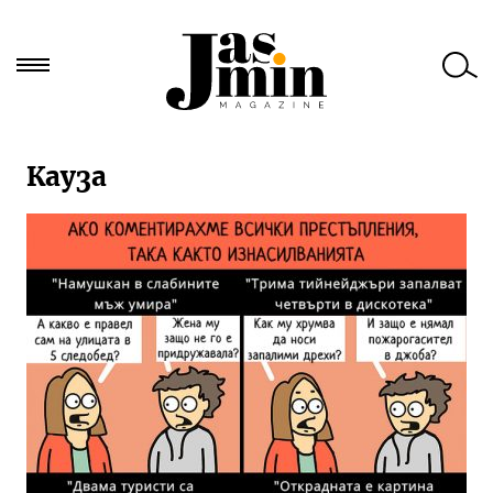
Търси
Кауза
за: