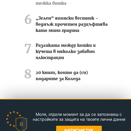
тежка битка
„Зелен“ японски вестник –
веднъж прочетен разцъфтява
като мини градина
Разликата между котки и
кучета в няколко забавни
илюстрации
20 книги, които да (си)
подарите за Коледа
Усмихвай се често ;-)
Моля, отдели момент за да се запознаеш с
Контакти
За нас
Реклама
настройките за защита на твоите лични данни
© Jasmin.bg 2011-2026
НАТИСНИ ТУК