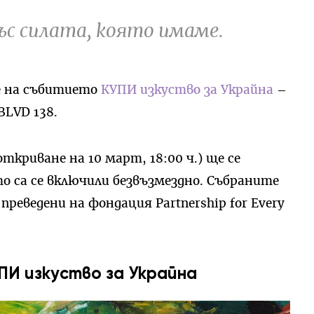
ъс силата, която имаме.
е на събитието
КУПИ изкуство за Украйна
–
BLVD 138.
ткриване на 10 март, 18:00 ч.) ще се
о са се включили безвъзмездно. Събраните
реведени на фондация Partnership for Every
И изкуство за Украйна