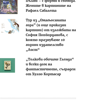
Пълни – с форми и свобода.
Жените в картините на
Рафаел Сабалета
Тур из „Омагьосаната
гора” (и още приказни
картини) от изложбата на
София Попйорданова, с
която празнуваме 10
години издателство
„Лист“
„Толкова обичаме Гленда“
и всеки дом на
фантастичното, съграден
от Хулио Кортасар