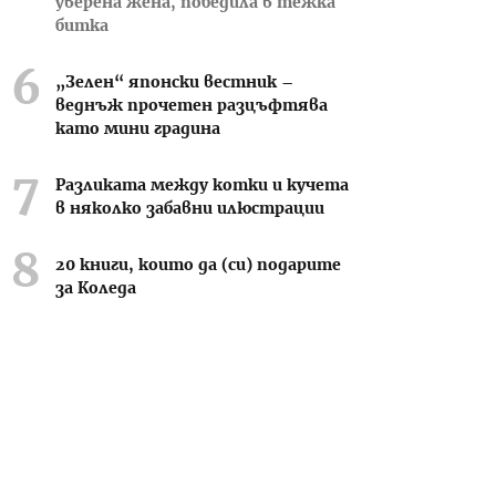
уверена жена, победила в тежка
битка
„Зелен“ японски вестник –
веднъж прочетен разцъфтява
като мини градина
Разликата между котки и кучета
в няколко забавни илюстрации
20 книги, които да (си) подарите
за Коледа