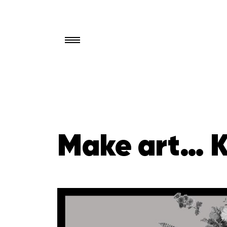
Търси
за:
Make art… 