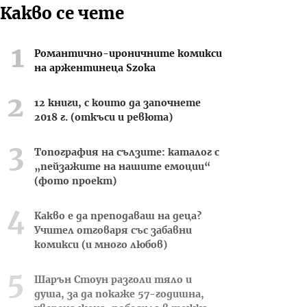
Какво се чете
Романтично-ироничните комикси
на аржентинеца Szoka
12 книги, с които да започнете
2018 г. (откъси и ревюта)
Топография на сълзите: каталог с
„пейзажите на нашите емоции“
(фото проект)
Какво е да преподаваш на деца?
Учител отговаря със забавни
комикси (и много любов)
Шарън Стоун разголи тяло и
душа, за да покаже 57-годишна,