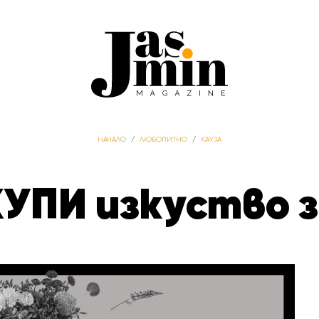
НАЧАЛО
/
ЛЮБОПИТНО
/
КАУЗА
КУПИ изкуство 