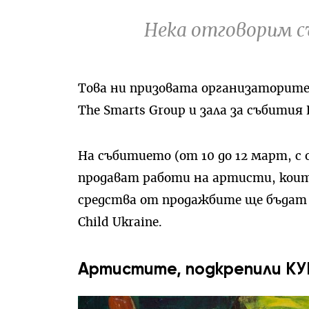
Нека отговорим с
Това ни призовата организаторит
The Smarts Group и зала за събития 
На събитието (от 10 до 12 март, с о
продават работи на артисти, коит
средства от продажбите ще бъдат п
Child Ukraine.
Артистите, подкрепили КУП