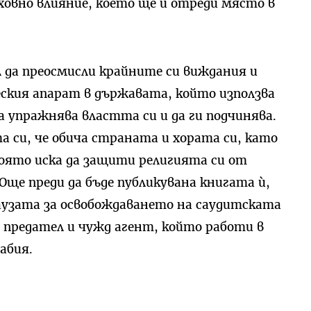
ховно влияние, което ще й отреди място в
да преосмисли крайните си виждания и
ския апарат в държавата, който използва
а упражнява властта си и да ги подчинява.
 си, че обича страната и хората си, като
оято иска да защити религията си от
е преди да бъде публикувана книгата ѝ,
аузата за освобождаването на саудитската
е предател и чужд агент, който работи в
абия.