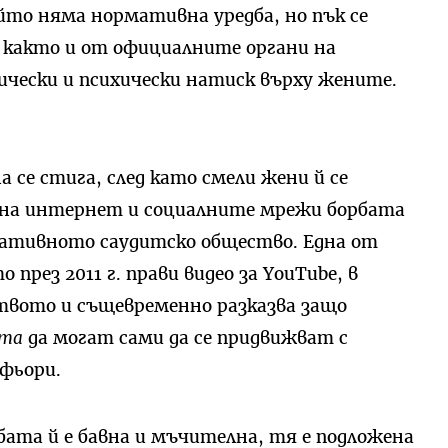
йто няма нормативна уредба, но пък се
, както и от официалните органи на
ически и психически натиск върху жените.
 се стига, след като смели жени й се
е на интернет и социалните мрежи борбата
вативното саудитско общество. Една от
през 2011 г. прави видео за YouTube, в
твото и същевременно разказва защо
ята
да могат сами да се придвижват с
офьори.
рбата й е бавна и мъчителна, тя е подложена