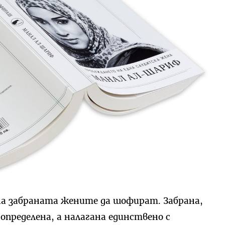
гна забраната жените да шофират. Забрана,
определена, а налагана единствено с