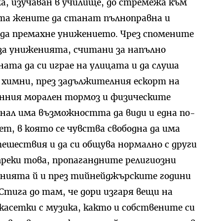
а, изучаван в училище, до стремежа към
ата жените да станат пълноправна и
да премахне унижението. Чрез спомените
 за униженията, считани за напълно
ата да си играе на улицата и да слуша
и химни, през задължителния ескорт на
нния морален тормоз и физическите
анал има възможността да види и една по-
ет, в която се чувства свободна да има
тешествия и да си общува нормално с други
ъпреки това, пропагандните религиозни
нията й и през тийнейджърските години
тига до там, че дори изгаря вещи на
касетки с музика, както и собствените си