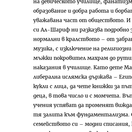
на девическото училище, фанатизм
образование и добра работа и борб
уважавана част от обществото. И 
си Ал-Шариф ни разказва подробно
нормални в кралството – от забран
музика, с изключение на религиозн
мъжки покровител махрам до рути
наказания в училище. Като дете М
либерална ислямска държава – Егип
кукли с лица, да чете книжки за пъ
деца, в това число и с момчета. В
учения успяват да променят вижда
тя залита към фундаментализма. С
семейството си – модни списания, 