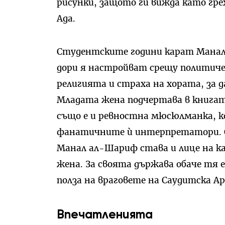
рисунки, защото ги вижда като гре
Ада.
Студентските години карат Манал 
дори я настройват срещу политиче
религията и страха на хората, за д
Младата жена подчертава в книгата
също е и ревностна мюсюлманка, к
фанатичните ѝ интерпретатори. Ощ
Манал ал-Шариф става и лице на к
жена. За своята държава обаче тя 
полза на враговете на Саудитска Ар
Впечатленията