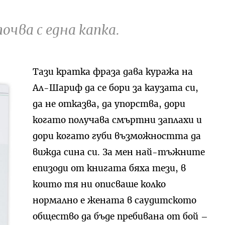
чва с една капка.
Тази кратка фраза дава куража на
Ал-Шариф да се бори за каузата си,
да не отказва, да упорства, дори
когато получава смъртни заплахи и
дори когато губи възможността да
вижда сина си. За мен най-тъжните
епизоди от книгата бяха тези, в
които тя ни описваше колко
нормално е жената в саудитското
общество да бъде пребивана от бой –