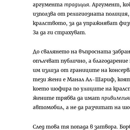
аргумента
традиция
. Аргумент, ко
използва от религиозната полиция
кралството, за да упражняват физ
За да ги страхуват.
До свалянето на въпросната забрана
опълчват публично, а благодарени
им излиза от границите на консер
тези жени е Манал Ал-Шариф, която 
което шофира по улиците на кралс
жените трябва да имат
привилеги
автомобил, а не да разчитат на ш
След това тя попада в затвора. Бо