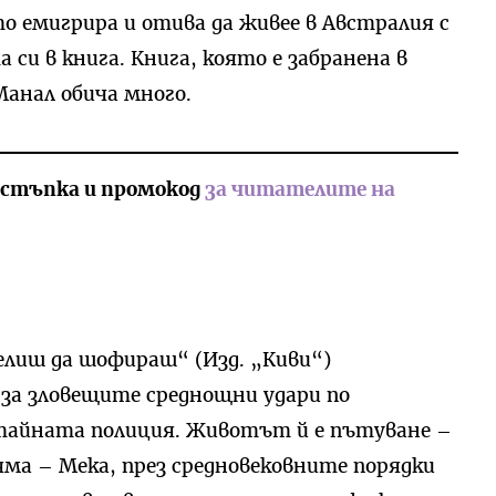
ато емигрира и отива да живее в Австралия с
 си в книга. Книга, която е забранена в
Манал обича много.
тстъпка и промокод
за читателите на
мелиш да шофираш“ (Изд. „Киви“)
 за зловещите среднощни удари по
айната полиция. Животът й е пътуване –
ма – Мека, през средновековните порядки