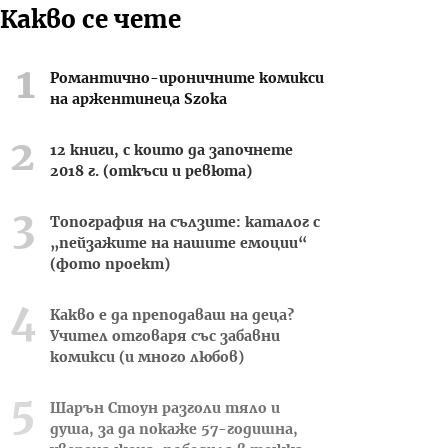
Какво се чете
Романтично-ироничните комикси
на аржентинеца Szoka
12 книги, с които да започнете
2018 г. (откъси и ревюта)
Топография на сълзите: каталог с
„пейзажите на нашите емоции“
(фото проект)
Какво е да преподаваш на деца?
Учител отговаря със забавни
комикси (и много любов)
Шарън Стоун разголи тяло и
душа, за да покаже 57-годишна,