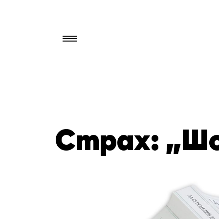
Търси
за:
Страх: „Шо