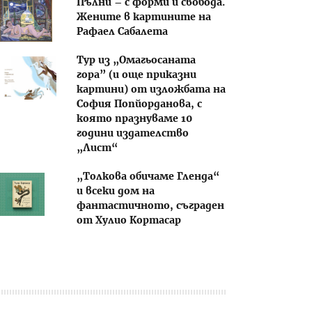
Пълни – с форми и свобода.
Жените в картините на
Рафаел Сабалета
Тур из „Омагьосаната
гора” (и още приказни
картини) от изложбата на
София Попйорданова, с
която празнуваме 10
години издателство
„Лист“
„Толкова обичаме Гленда“
и всеки дом на
фантастичното, съграден
от Хулио Кортасар