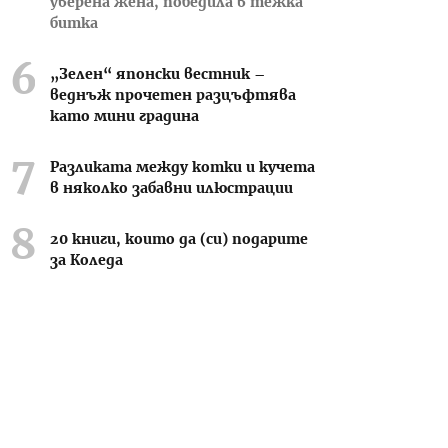
уверена жена, победила в тежка
битка
„Зелен“ японски вестник –
веднъж прочетен разцъфтява
като мини градина
Разликата между котки и кучета
в няколко забавни илюстрации
20 книги, които да (си) подарите
за Коледа