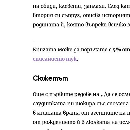
на обиди, клевети, заплахи. След к
втория си съпруг, описва историята
родината й, която въпреки всичко 
Книгата може да поръчате
с 5% о
списанието тук
.
Сюжетът
Още с първите редове на „Да се ос
саудитката ни шокира със спомена
външната врата от агентите на т
от рождението й в люлката на исля