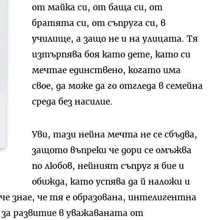
от майка си, от баща си, от
братята си, от съпруга си, в
училище, а защо не и на улицата. Тя
изтърпява боя като дете, като си
мечтае единствено, когато има
свое, да може да го отгледа в семейна
среда без насилие.
Уви, тази нейна мечта не се сбъдва,
защото въпреки че дори се омъжва
по любов, нейният съпруг я бие и
обижда, като успява да й наложи и
 че знае, че тя е образована, интелигентна
 за развитие в уважаваната от