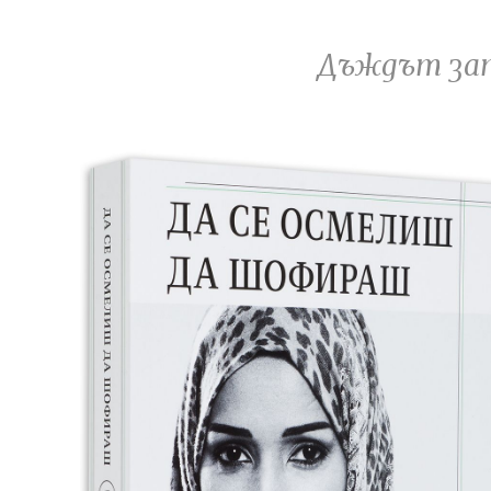
Дъждът запо