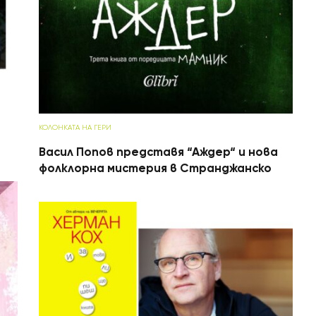
КОЛОНКАТА НА ГЕРИ
Васил Попов представя “Аждер“ и нова
фолклорна мистерия в Странджанско