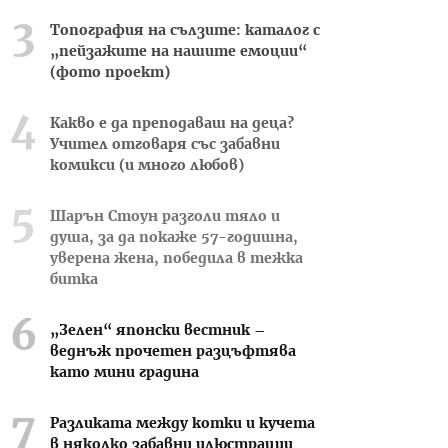
Топография на сълзите: каталог с
„пейзажите на нашите емоции“
(фото проект)
Какво е да преподаваш на деца?
Учител отговаря със забавни
комикси (и много любов)
Шарън Стоун разголи тяло и
душа, за да покаже 57-годишна,
уверена жена, победила в тежка
битка
„Зелен“ японски вестник –
веднъж прочетен разцъфтява
като мини градина
Разликата между котки и кучета
в няколко забавни илюстрации