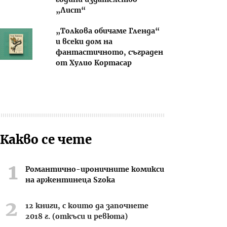
години издателство
„Лист“
„Толкова обичаме Гленда“
и всеки дом на
фантастичното, съграден
от Хулио Кортасар
Какво се чете
Романтично-ироничните комикси
на аржентинеца Szoka
12 книги, с които да започнете
2018 г. (откъси и ревюта)