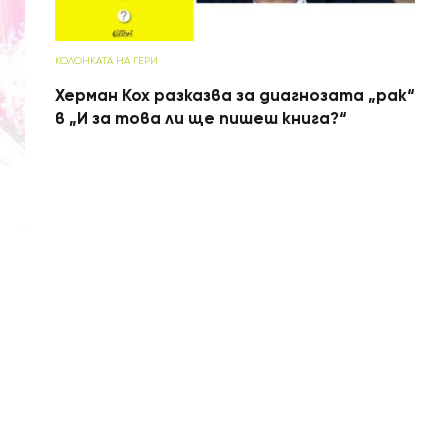
КОЛОНКАТА НА ГЕРИ
Херман Кох разказва за диагнозата „рак“
в „И за това ли ще пишеш книга?“