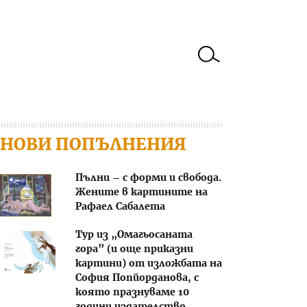
НОВИ ПОПЪЛНЕНИЯ
Пълни – с форми и свобода.
Жените в картините на
Рафаел Сабалета
Тур из „Омагьосаната
гора” (и още приказни
картини) от изложбата на
София Попйорданова, с
която празнуваме 10