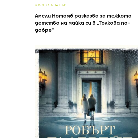
КОЛОНКАТА НА ГЕРИ
Амели Нотомб разказва за тежкото
детство на майка си в „Толкова по-
добре“