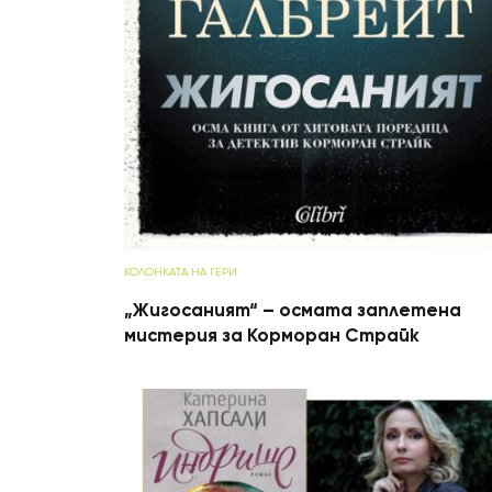
КОЛОНКАТА НА ГЕРИ
„Жигосаният“ – осмата заплетена
мистерия за Корморан Страйк