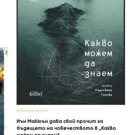
КОЛОНКАТА НА ГЕРИ
Иън Макюън дава свой прочит за
бъдещето на човечеството в „Какво