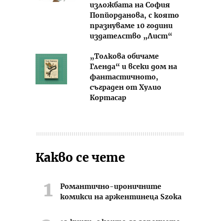
изложбата на София
Попйорданова, с която
празнуваме 10 години
издателство „Лист“
„Толкова обичаме
Гленда“ и всеки дом на
фантастичното,
съграден от Хулио
Кортасар
Какво се чете
Романтично-ироничните
комикси на аржентинеца Szoka