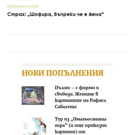
КОЛОНКАТА НА ГЕРИ
Страх: „Шофира, въпреки че е жена“
Post navigation
НОВИ ПОПЪЛНЕНИЯ
Пълни – с форми и
свобода. Жените в
картините на Рафаел
Сабалета
Тур из „Омагьосаната
гора” (и още приказни
картини) от