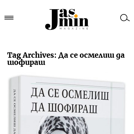
Търси
за:
Tag Archives:
Да се осмелиш да
шофираш