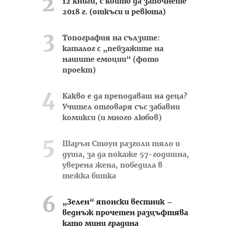
12 книги, с които да започнете
2018 г. (откъси и ревюта)
Топография на сълзите:
каталог с „пейзажите на
нашите емоции“ (фото
проект)
Какво е да преподаваш на деца?
Учител отговаря със забавни
комикси (и много любов)
Шарън Стоун разголи тяло и
душа, за да покаже 57-годишна,
уверена жена, победила в
тежка битка
„Зелен“ японски вестник –
веднъж прочетен разцъфтява
като мини градина