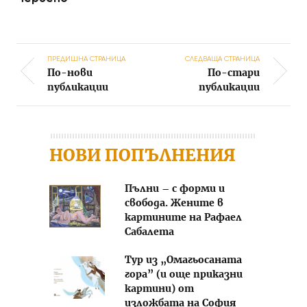
ПРЕДИШНА СТРАНИЦА
СЛЕДВАЩА СТРАНИЦА
По-нови
По-стари
Post navigation
публикации
публикации
НОВИ ПОПЪЛНЕНИЯ
Пълни – с форми и
свобода. Жените в
картините на Рафаел
Сабалета
Тур из „Омагьосаната
гора” (и още приказни
картини) от
изложбата на София