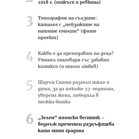
2018 г. (откъси и ревюта)
Топография на сълзите:
каталог с „пейзажите на
нашите емоции“ (фото
проект)
Какво е да преподаваш на деца?
Учител отговаря със забавни
комикси (и много любов)
Шарън Стоун разголи тяло и
душа, за да покаже 57-годишна,
уверена жена, победила в
тежка битка
„Зелен“ японски вестник –
веднъж прочетен разцъфтява
като мини градина