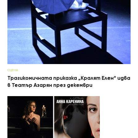
СЦЕНА
Трагикомичната приказка „Кралят Елен“ идва
в Театър Азарян през декември