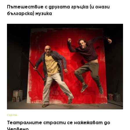
Пътешествие с другата гръцка (и онази
българска) музика
СЦЕНА
Театралните страсти се нажежават до
Червено