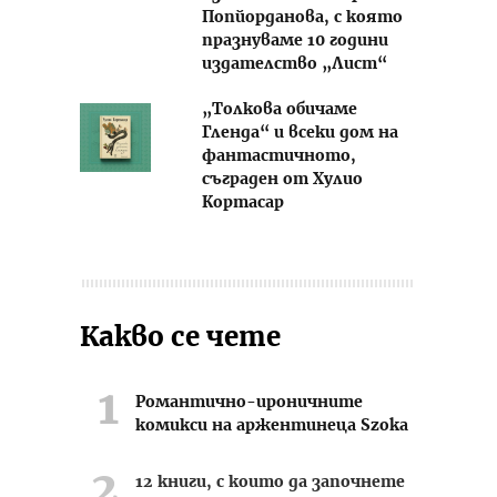
Попйорданова, с която
празнуваме 10 години
издателство „Лист“
„Толкова обичаме
Гленда“ и всеки дом на
фантастичното,
съграден от Хулио
Кортасар
Какво се чете
Романтично-ироничните
комикси на аржентинеца Szoka
12 книги, с които да започнете