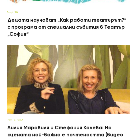
СЦЕНА
Децата научават „Как работи театърът?“
с програма от специални събития в Театър
„София“
ИНТЕРВЮ
Лилия Маравиля и Стефания Колева: На
сцената най-важна е почтеността (видео