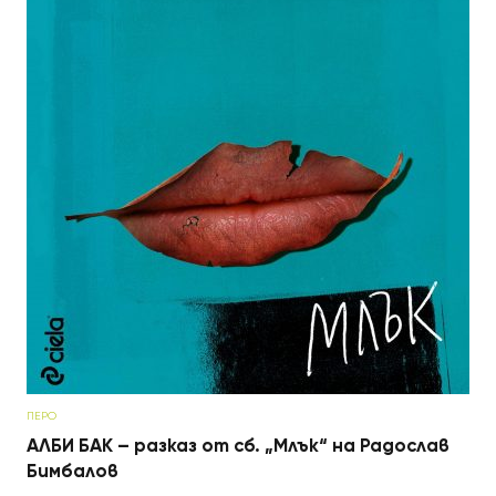
ПЕРО
АЛБИ БАК – разказ от сб. „Млък“ на Радослав
Бимбалов