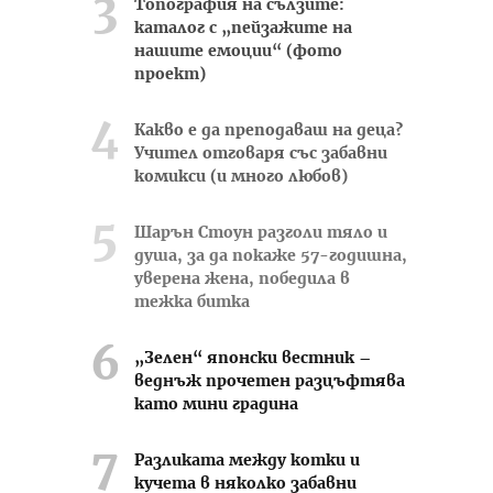
Топография на сълзите:
каталог с „пейзажите на
нашите емоции“ (фото
проект)
Какво е да преподаваш на деца?
Учител отговаря със забавни
комикси (и много любов)
Шарън Стоун разголи тяло и
душа, за да покаже 57-годишна,
уверена жена, победила в
тежка битка
„Зелен“ японски вестник –
веднъж прочетен разцъфтява
като мини градина
Разликата между котки и
кучета в няколко забавни