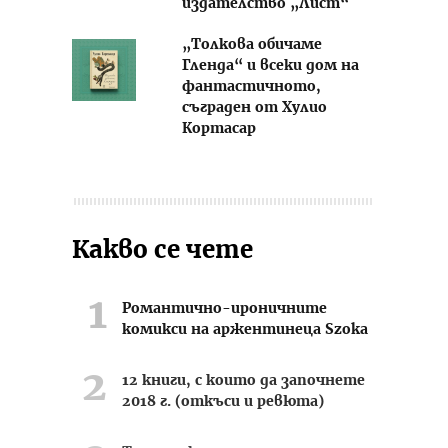
издателство „Лист“
„Толкова обичаме
Гленда“ и всеки дом на
фантастичното,
съграден от Хулио
Кортасар
Какво се чете
Романтично-ироничните
комикси на аржентинеца Szoka
12 книги, с които да започнете
2018 г. (откъси и ревюта)