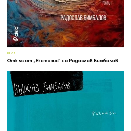
ПЕРО
Откъс от „Екстазис“ на Радослав Бимбалов