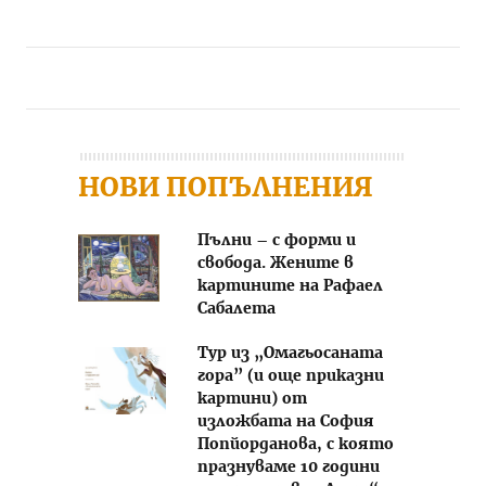
Post navigation
НОВИ ПОПЪЛНЕНИЯ
Пълни – с форми и
свобода. Жените в
картините на Рафаел
Сабалета
Тур из „Омагьосаната
гора” (и още приказни
картини) от
изложбата на София
Попйорданова, с която
празнуваме 10 години