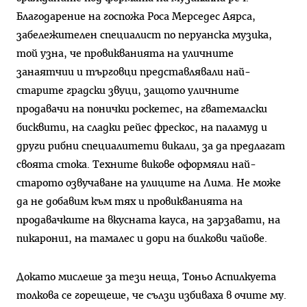
Благодарение на госпожа Роса Мерседес Аярса,
забележителен специалист по перуанска музика,
той узна, че провикванията на уличните
занаятчии и търговци представлявали най-
старите градски звуци, защото уличните
продавачи на понички роскетес, на гватемалски
бисквити, на сладки рейес фрескос, на паламуд и
други рибни специалитети викали, за да предлагат
своята стока. Техните викове оформяли най-
старото озвучаване на улиците на Лима. Не може
да не добавим към тях и провикванията на
продавачките на вкусната кауса, на зарзавати, на
пикарони1, на тамалес и дори на билкови чайове.
Докато мислеше за тези неща, Тоньо Аспилкуета
толкова се горещеше, че сълзи избиваха в очите му.