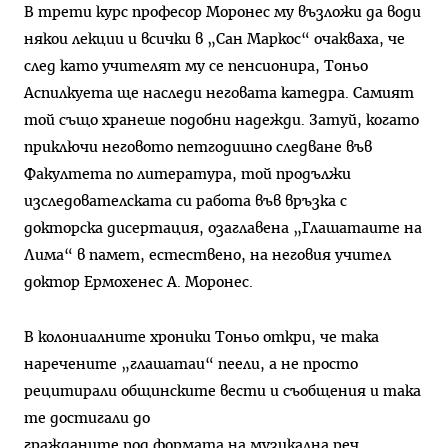
В трети курс професор Моронес му възложи да води
някои лекции и всички в „Сан Маркос“ очакваха, че
след като учителят му се пенсионира, Тоньо
Аспилкуета ще наследи неговата катедра. Самият
той също хранеше подобни надежди. Затуй, когато
приключи неговото петгодишно следване във
Факултета по литература, той продължи
изследователската си работа във връзка с
докторска дисертация, озаглавена „Глашатаите на
Лима“ в памет, естествено, на неговия учител
доктор Ермохенес А. Моронес.
В колониалните хроники Тоньо откри, че така
наречените „глашатаи“ пеели, а не просто
рецитирали общинските вести и съобщения и така
те достигали до
гражданите под формата на музикална реч.