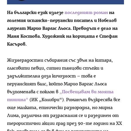
На български език излезе
последният роман
на
големия испанско-перуански писател и Нобелов
лауреат Марио Варгас Льоса. Преводът е дело на
Маня Костова. Художник на корицата е Стефан
Касъров.
Жизнерадостни събирания със звън на китара,
гласовити певци, ситни танцови стъпки и
задължителна доза кичозност – това е
перуанският валс, който Марио Варгас Льоса
възпоменава с поклон в
„
Посвещавам ви моята
тишина
“
(ИК „Колибри“). Романът възкресява все
още малката, етнически разнородна, но мирна
Лима, различна от разрасналия се и разединен от
терористични акции град през 90-те години на XX