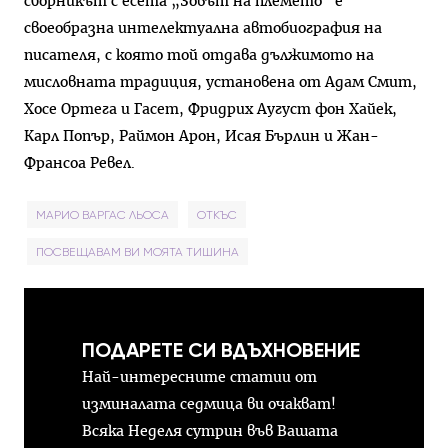
сборникът с есета „Зовът на племето“ е
своеобразна интелектуална автобиография на
писателя, с която той отдава дължимото на
мисловната традиция, установена от Адам Смит,
Хосе Ортега и Гасет, Фридрих Аугуст фон Хайек,
Карл Попър, Раймон Арон, Исая Бърлин и Жан-
Франсоа Ревел.
МАРИО ВАРГАС ЛЬОСА
ОТКЪС
ПОСВЕЩАВАМ ВИ МОЯТА ТИШИНА
ПОДАРЕТЕ СИ ВДЪХНОВЕНИЕ
Най-интересните статии от
изминалата седмица ви очакват!
Всяка Неделя сутрин във Вашата