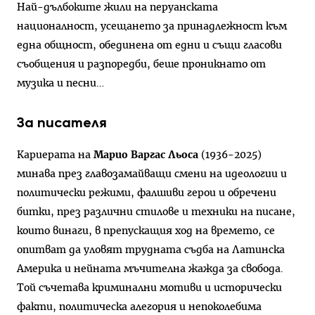
Най-дълбоките жили на перуанската
националност, усещането за принадлежност към
една общност, обединена от едни и същи гласови
съобщения и разпоредби, беше проникнато от
музика и песни…
За писателя
Кариерата на
Марио Варгас Льоса
(1936-2025)
минава през главозамайващи смени на идеологии и
политически режими, фалшиви герои и обречени
битки, през различни стилове и техники на писане,
които винаги, в препускащия ход на времето, се
опитват да уловят трудната съдба на Латинска
Америка и нейната мъчителна жажда за свобода.
Той съчетава криминални мотиви и исторически
факти, политическа алегория и непоколебима