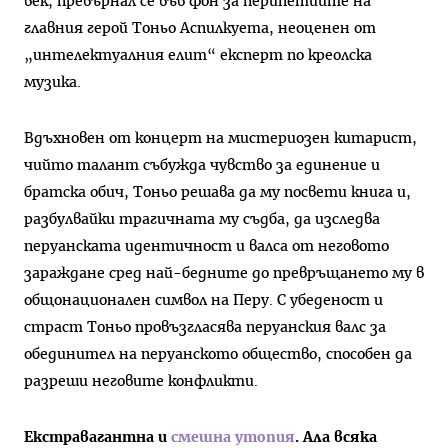
век, превърнал се във фон за перипетиите на
главния герой Тоньо Аспилкуета, неоценен от
„интелектуалния елит“ експерт по креолска
музика.
Вдъхновен от концерт на мистериозен китарист,
чийто талант събужда чувство за единение и
братска обич, Тоньо решава да му посвети книга и,
разбулвайки трагичната му съдба, да изследва
перуанската идентичност и валса от неговото
зараждане сред най-бедните до превръщането му в
общонационален символ на Перу. С убеденост и
страст Тоньо провъзгласява перуанския валс за
обединител на перуанското общество, способен да
разреши неговите конфликти.
Екстравагантна и
смешна утопия
. Ала всяка