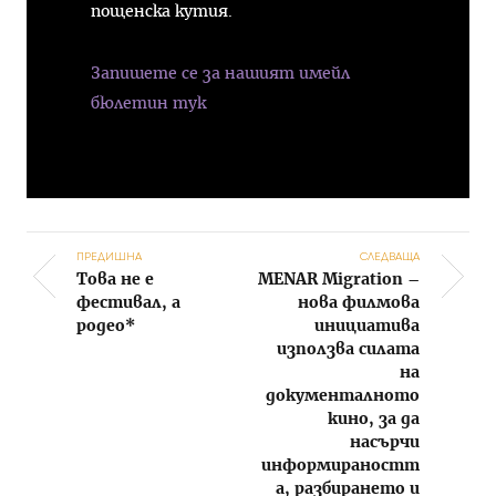
пощенска кутия.
Запишете се за нашият имейл
бюлетин тук
ПРЕДИШНА
СЛЕДВАЩА
Това не е
MENAR Migration –
Post navigation
фестивал, а
нова филмова
родео*
инициатива
използва силата
на
документалното
кино, за да
насърчи
информираностт
а, разбирането и