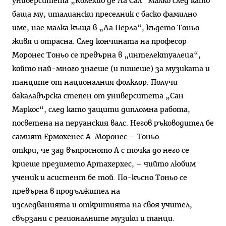
университета „Колехио де Ла Сал“ малко след като
баща му, италиански преселник с баско фамилно
име, нае малка къща в „Ла Перла“, където Тоньо
живя и отрасна. След кончината на професор
Моронес Тоньо се превърна в „интелектуалеца“,
който най-много знаеше (и пишеше) за музиката и
танците от националния фолклор. Получи
бакалавърска степен от университета „Сан
Маркос“, след като защити дипломна работа,
посветена на перуанския валс. Негов ръководител бе
самият Ермохенес А. Моронес – Тоньо
откри, че зад въпросното А с точка до него се
криеше презимето Артахерхес, – чийто любим
ученик и асистент бе той. По-късно Тоньо се
превърна в продължител на
изследванията и откритията на своя учител,
свързани с регионалните музики и танци.