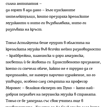
силна антипатия –
да горят в ада дано – към изисканите
интелектуалци, които презираха креолските
музиканти и нито ги възхваляваха, нито ги
разпъваха на кръст.
Тоньо Аспилкуета беше ерудит в областта на
креолската музика във всички нейни разновидности
– крайбрежна, планинска и дори амазонска;
посветил ѝ бе живота си. Единственото признание,
което си спечели обаче, както не е трудно да се
предположи, не намери парично изражение, но го
утвърди, особено след смъртта на професор
Моронес – великия експерт от Пуно – като най-
добрия познавач на перуанска музика в страната.
Тоньо се бе запознал със своя учител още в