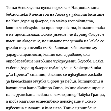
Тоньо Аспилкуета пусна поръчка в Националната
библиотека в центъра на Лима да закупят книгите
на Хосе Дуранд Флорес, но макар госпожицата,
която го обслужи, да прие поръчката, книгите така
и не пристигнаха. Тоньо знаеше, че Дуранд Флорес е
именит академик, но нямаше представа на какво се
дължи тази негова слава. Запомнил бе името му
заради странност, която или издаваше, или
опровергаваше неговите чуждоземни вкусове. Всяка
събота Дуранд Флорес публикуваше в ежедневника
„Ла Пренса“ статия, в която се изказваше ласкаво
за креолската музика и дори за певци, китаристи и
кахонисти като Кайтро Сото, който акомпанираше
на перуанската певица и композитор Чабука Грандa,
а това напълно естествено пораждаше у Тоньо
известна симпатия към него. Тоньо изпитваше