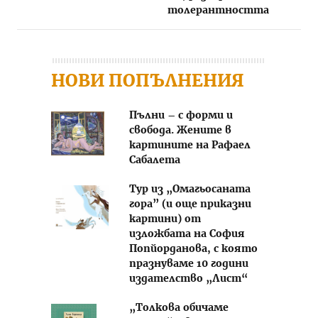
толерантността
НОВИ ПОПЪЛНЕНИЯ
Пълни – с форми и
свобода. Жените в
картините на Рафаел
Сабалета
Тур из „Омагьосаната
гора” (и още приказни
картини) от
изложбата на София
Попйорданова, с която
празнуваме 10 години
издателство „Лист“
„Толкова обичаме