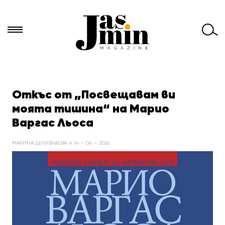
Търси
за:
Откъс от „Посвещавам ви
моята тишина“ на Марио
Варгас Льоса
МАРИНА ДЕЛИВЛАЕВА @ 14 — 04 — 2026