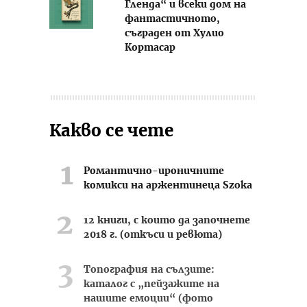
Гленда“ и всеки дом на
фантастичното,
съграден от Хулио
Кортасар
Какво се чете
Романтично-ироничните
комикси на аржентинеца Szoka
12 книги, с които да започнете
2018 г. (откъси и ревюта)
Топография на сълзите:
каталог с „пейзажите на
нашите емоции“ (фото