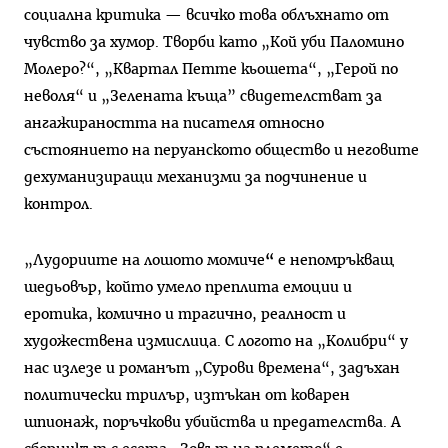
социална критика — всичко това облъхнато от
чувство за хумор. Творби като „Кой уби Паломино
Молеро?“, „Квартал Петте кьошета“, „Герой по
неволя“ и „Зелената къща” свидетелстват за
ангажираността на писателя относно
състоянието на перуанското общество и неговите
дехуманизиращи механизми за подчинение и
контрол.
„Лудориите на лошото момиче
“
е непомръкващ
шедьовър, който умело преплита емоции и
еротика, комично и трагично, реалност и
художествена измислица. С логото на „Колибри“ у
нас излезе и романът „Сурови времена“, задъхан
политически трилър, изтъкан от коварен
шпионаж, поръчкови убийства и предателства. А