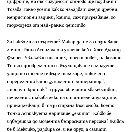
цифрите, но със сигурност отново ще позвънят.
Тогава Тоньо усети как го налазват онези дребни,
непристойни гадини, които, сам признаваше, го
тормозеха от най-ранно детство.
За какво ли го търсеше? Макар да не го познаваше
лично, Тоньо Аспилкуета знаеше кой е Хосе Дуранд
Флорес. Уважаван писател, тоест човек, на когото
Тоньо едновременно се възхищаваше и мразеше,
защото стоеше някъде там горе, накичен с
определения като „знаменит литератор“,
„прочут критик“ и други обичайни хвалебствия,
печелени с такава лекота от интелектуалците,
принадлежащи в тази страна към онова, което
Тоньо Аспилкуета наричаше „елита“. Какво бе
извършила до момента въпросната персона? Живял
бе в Мексико, разбира се, и не друг, а самият