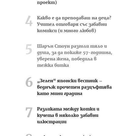
проект)
Какво е да преподаваш на деца?
Учител отговаря със забавни
комикси (и много любов)
Шарън Стоун разголи тяло и
душа, за да покаже 57-годишна,
уверена жена, победила в
тежка битка
„Зелен“ японски вестник –
веднъж прочетен разцъфтява
като мини градина
Разликата между котки и
кучета в няколко забавни
илюстрации