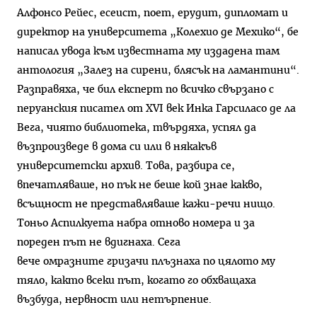
Алфонсо Рейес, есеист, поет, ерудит, дипломат и
директор на университета „Колехио де Мехико“, бе
написал увода към известната му издадена там
антология „Залез на сирени, блясък на ламантини“.
Разправяха, че бил експерт по всичко свързано с
перуанския писател от XVI век Инка Гарсиласо де ла
Вега, чиято библиотека, твърдяха, успял да
възпроизведе в дома си или в някакъв
университетски архив. Това, разбира се,
впечатляваше, но пък не беше кой знае какво,
всъщност не представляваше кажи-речи нищо.
Тоньо Аспилкуета набра отново номера и за
пореден път не вдигнаха. Сега
вече омразните гризачи плъзнаха по цялото му
тяло, както всеки път, когато го обхващаха
възбуда, нервност или нетърпение.