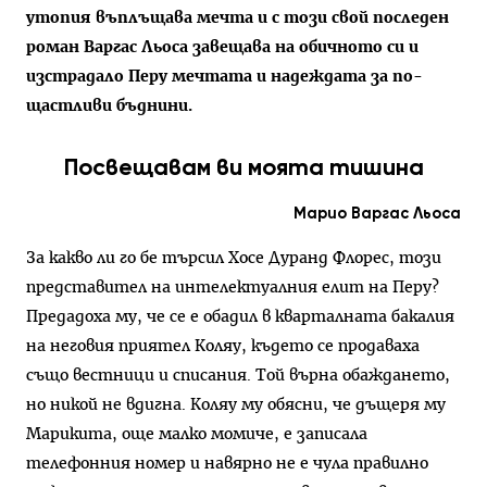
утопия въплъщава мечта и с този свой последен
роман Варгас Льоса завещава на обичното си и
изстрадало Перу мечтата и надеждата за по-
щастливи бъднини.
Посвещавам ви моята тишина
Марио Варгас Льоса
За какво ли го бе търсил Хосе Дуранд Флорес, този
представител на интелектуалния елит на Перу?
Предадоха му, че се е обадил в кварталната бакалия
на неговия приятел Коляу, където се продаваха
също вестници и списания. Той върна обаждането,
но никой не вдигна. Коляу му обясни, че дъщеря му
Марикита, още малко момиче, е записала
телефонния номер и навярно не е чула правилно