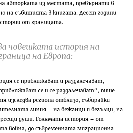
а на авторката из местата, превърнати в
о на събитията в книгата. Десет години
истории от границата.
зва човешката история на
граница на Европа:
рция се приближават и раздалечават,
риближават се и се раздалечават“, пише
тя изследва региона отблизо, събирайки
лителната линия – на бежанци и бегълци, на
ърсещи души. Голямата история – от
та война, до съвременната миграционна