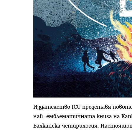
Издателство ICU представя новото
най-емблематичната книга на Капк
Балканска четирилогия. Настоящот