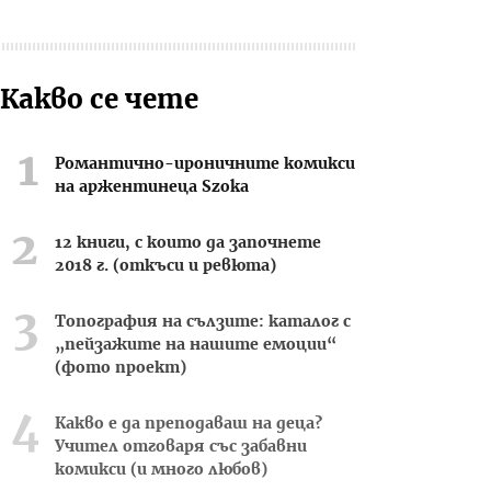
Какво се чете
Романтично-ироничните комикси
на аржентинеца Szoka
12 книги, с които да започнете
2018 г. (откъси и ревюта)
Топография на сълзите: каталог с
„пейзажите на нашите емоции“
(фото проект)
Какво е да преподаваш на деца?
Учител отговаря със забавни
комикси (и много любов)