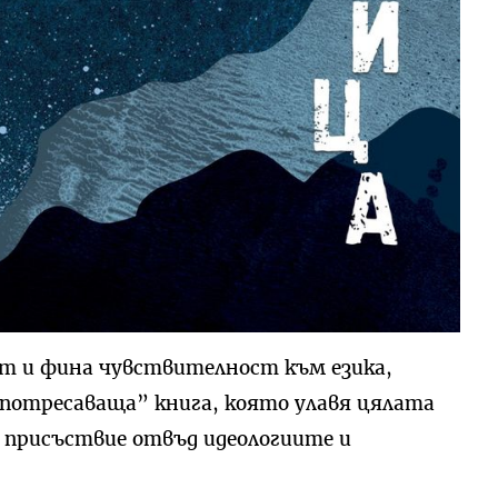
т и фина чувствителност към езика,
, потресаваща” книга, която улавя цялата
 присъствие отвъд идеологиите и