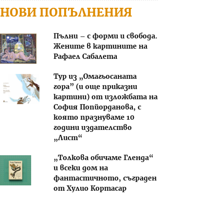
НОВИ ПОПЪЛНЕНИЯ
Пълни – с форми и свобода.
Жените в картините на
Рафаел Сабалета
Тур из „Омагьосаната
гора” (и още приказни
картини) от изложбата на
София Попйорданова, с
която празнуваме 10
години издателство
„Лист“
„Толкова обичаме Гленда“
и всеки дом на
фантастичното, съграден
от Хулио Кортасар