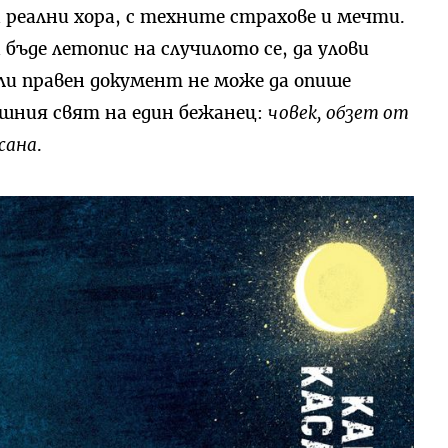
а реални хора, с техните страхове и мечти.
ъде летопис на случилото се, да улови
ли правен документ не може да опише
шния свят на един бежанец:
човек, обзет от
сана
.