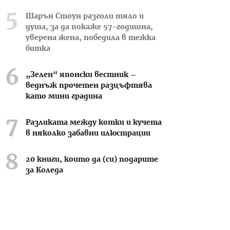
Шарън Стоун разголи тяло и
душа, за да покаже 57-годишна,
уверена жена, победила в тежка
битка
„Зелен“ японски вестник –
веднъж прочетен разцъфтява
като мини градина
Разликата между котки и кучета
в няколко забавни илюстрации
20 книги, които да (си) подарите
за Коледа