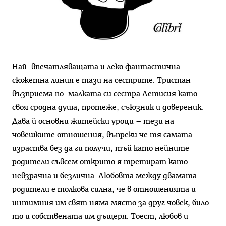
Най-впечатляващата и леко фантастична
сюжетна линия е тази на сестрите. Тристан
възприема по-малката си сестра Летисия като
своя сродна душа, протеже, съюзник и довереник.
Дава й основни житейски уроци – тези на
човешките отношения, въпреки че тя самата
израства без да ги получи, тъй като нейните
родители съвсем открито я третират като
невзрачна и безлична. Любовта между двамата
родители е толкова силна, че в отношенията и
интимния им свят няма място за друг човек, било
то и собствената им дъщеря. Тоест, любов и