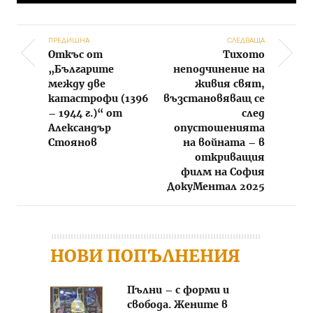
ПРЕДИШНА
СЛЕДВАЩА
Откъс от
Тихото
Post navigation
„Българите
неподчинение на
между две
живия свят,
катастрофи (1396
възстановяващ се
– 1944 г.)“ от
след
Александър
опустошенията
Стоянов
на войната – в
откриващия
филм на София
ДокуМентал 2025
НОВИ ПОПЪЛНЕНИЯ
Пълни – с форми и
свобода. Жените в