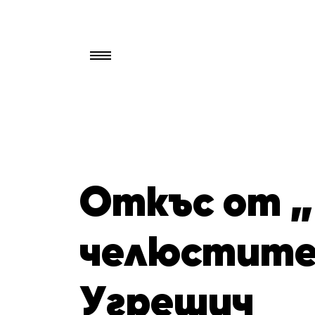
Търси
за:
Откъс от „
челюстите
Угрешич