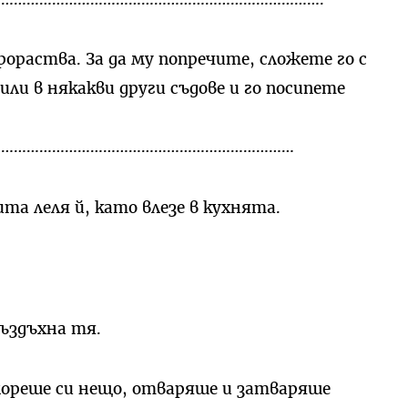
рораства. За да му попречите, сложете го с
или в някакви други съдове и го посипете
………………………………………………………………
та леля й, като влезе в кухнята.
въздъхна тя.
ореше си нещо, отваряше и затваряше