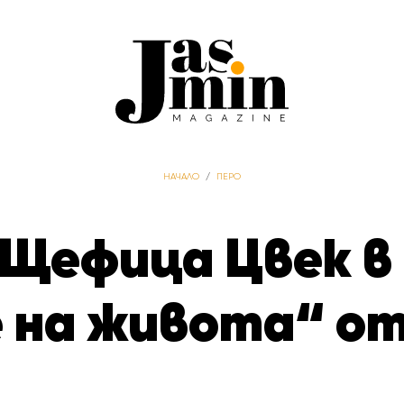
НАЧАЛО
/
ПЕРО
Щефица Цвек в
 на живота“ от