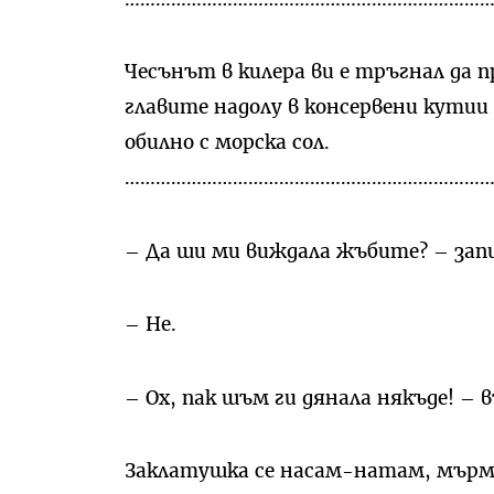
Чесънът в килера ви е тръгнал да п
главите надолу в консервени кутии 
обилно с морска сол.
……………………………………………………………
– Да ши ми виждала жъбите? – запи
– Не.
– Ох, пак шъм ги дянала някъде! – 
Заклатушка се насам-натам, мърм