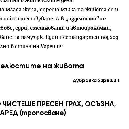
хватна в житейските дела,
на млада жена, диреща мъжа на живота си и
ото й съществуване. А
в „изделието“ се
вове, едри, смешновати и автоиронични
,
ване на пачуърк. Един нестандартен подход
лно в стила на Угрешич.
 челюстите на живота
Дубравка Угрешич
 ЧИСТЕШЕ ПРЕСЕН ГРАХ, ОСЪЗНА,
НАРЕД (тропосване)
………………………………………………………………….