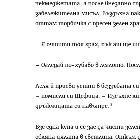
чекмеджетата, а после внезапно сп
забележителна мисъл, въздъхна пак
оттам торбичка с пресен зелен грах
– Я очишти тоя грах, пък аш ще ш
– Огледай по-хубаво в леглото. По
Леля й присви устни в беззъбата си
– помисли си Щефица. – Изсъхне ли
дръжчицата си навътре.“
Взе една купа и се зае да чисти зе
обляна цялата в светлина. Откъм д