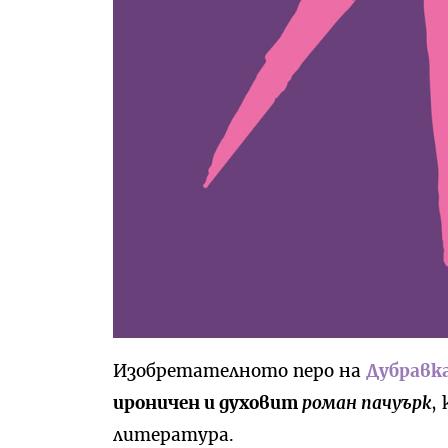
Изобретателното перо на
Дубравк
ироничен и духовит
роман пачуърк
,
литература.