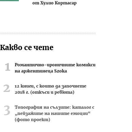
от Хулио Кортасар
Какво се чете
Романтично-ироничните комикси
на аржентинеца Szoka
12 книги, с които да започнете
2018 г. (откъси и ревюта)
Топография на сълзите: каталог с
„пейзажите на нашите емоции“
(фото проект)