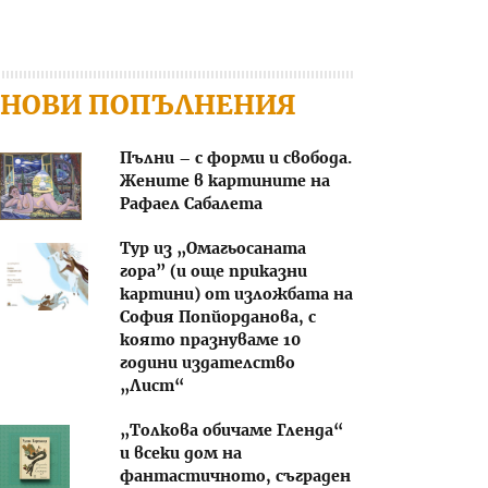
НОВИ ПОПЪЛНЕНИЯ
Пълни – с форми и свобода.
Жените в картините на
Рафаел Сабалета
Тур из „Омагьосаната
гора” (и още приказни
картини) от изложбата на
София Попйорданова, с
която празнуваме 10
години издателство
„Лист“
„Толкова обичаме Гленда“
и всеки дом на
фантастичното, съграден