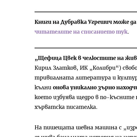
Книги на Дубравка Угрешич може д
читателите на списанието тук
.
„Щефица Цвек в челюстите на жи
Кирил Златков, ИК „Колибри“) своб
тривиалната литература и култур
кълни
онова уникално зърно наход
което избуява щедро в по-късните
хърватска писателка.
На пишещата шевна машина с „изре