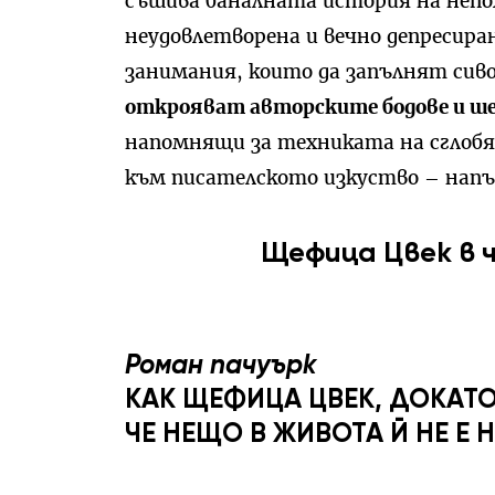
съшива баналната история на непо
неудовлетворена и вечно депресира
занимания, които да запълнят сив
открояват авторските бодове и ше
напомнящи за техниката на сглобя
към писателското изкуство – напъ
Щефица Цвек в
Роман пачуърк
КАК ЩЕФИЦА ЦВЕК, ДОКАТО
ЧЕ НЕЩО В ЖИВОТА Й НЕ Е 
………………………………………………………………