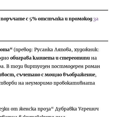
а поръчате с 5% отстъпка и промокод
за
вота“
(превод: Русанка Ляпова, художник:
одно
обиграва клишета и стереотипи
на
а. В този виртуозен постмодерен роман
чивост, съчетано с мощно въображение
,
 творби на неуморимо провокативната
зки от женска проза“ Дубравка Угрешич