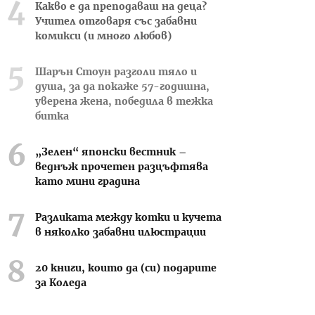
Какво е да преподаваш на деца?
Учител отговаря със забавни
комикси (и много любов)
Шарън Стоун разголи тяло и
душа, за да покаже 57-годишна,
уверена жена, победила в тежка
битка
„Зелен“ японски вестник –
веднъж прочетен разцъфтява
като мини градина
Разликата между котки и кучета
в няколко забавни илюстрации
20 книги, които да (си) подарите
за Коледа