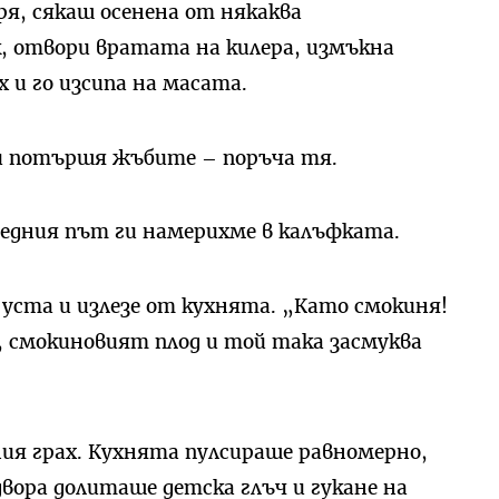
ря, сякаш осенена от някаква
, отвори вратата на килера, измъкна
 и го изсипа на масата.
и потършя жъбите – поръча тя.
следния път ги намерихме в калъфката.
 уста и излезе от кухнята. „Като смокиня!
, смокиновият плод и той така засмуква
ления грах. Кухнята пулсираше равномерно,
вора долиташе детска глъч и гукане на