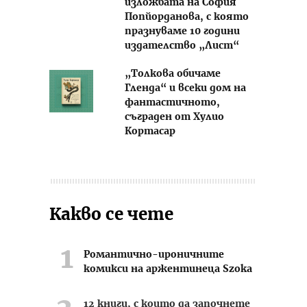
изложбата на София
Попйорданова, с която
празнуваме 10 години
издателство „Лист“
„Толкова обичаме
Гленда“ и всеки дом на
фантастичното,
съграден от Хулио
Кортасар
Какво се чете
Романтично-ироничните
комикси на аржентинеца Szoka
12 книги, с които да започнете