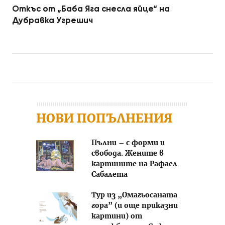
Откъс от „Баба Яга снесла яйце“ на
Дубравка Угрешич
Post navigation
НОВИ ПОПЪЛНЕНИЯ
Пълни – с форми и
свобода. Жените в
картините на Рафаел
Сабалета
Тур из „Омагьосаната
гора” (и още приказни
картини) от