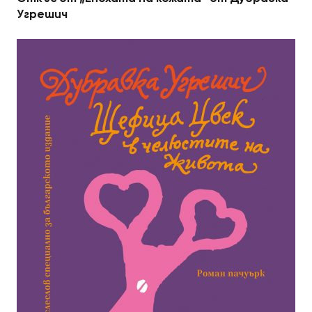
Угрешич