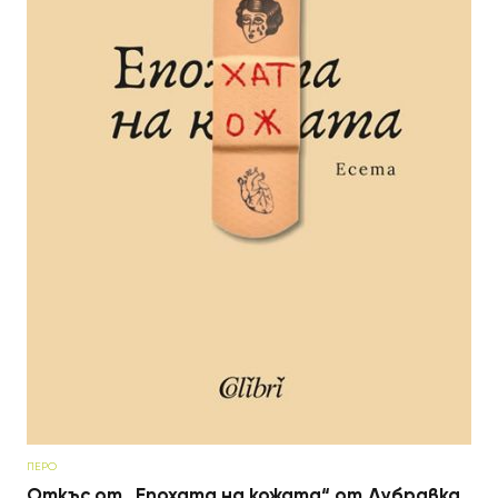
ПЕРО
Откъс от „Епохата на кожата“ от Дубравка