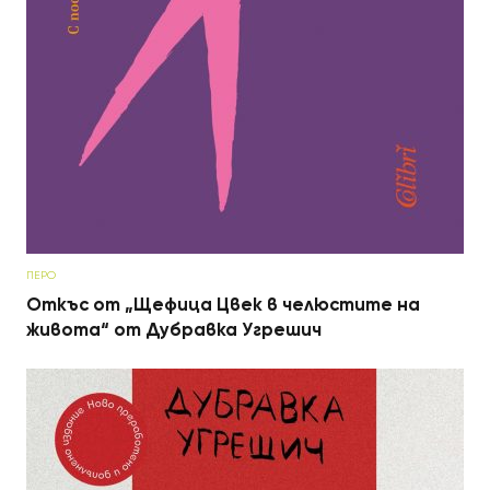
ПЕРО
Откъс от „Щефица Цвек в челюстите на
живота“ от Дубравка Угрешич