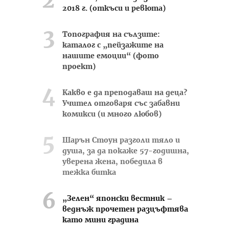
2018 г. (откъси и ревюта)
Топография на сълзите:
каталог с „пейзажите на
нашите емоции“ (фото
проект)
Какво е да преподаваш на деца?
Учител отговаря със забавни
комикси (и много любов)
Шарън Стоун разголи тяло и
душа, за да покаже 57-годишна,
уверена жена, победила в
тежка битка
„Зелен“ японски вестник –
веднъж прочетен разцъфтява
като мини градина