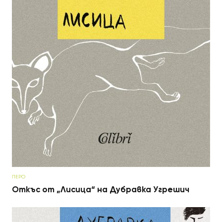
ПЕРО
Откъс от „Лисица“ на Дубравка Угрешич