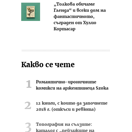
„Толкова обичаме
Гленда“ и всеки дом на
фантастичното,
съграден от Хулио
Кортасар
Какво се чете
Романтично-ироничните
комикси на аржентинеца Szoka
12 книги, с които да започнете
2018 г. (откъси и ревюта)
Топография на сълзите:
каталог с „пейзажите на