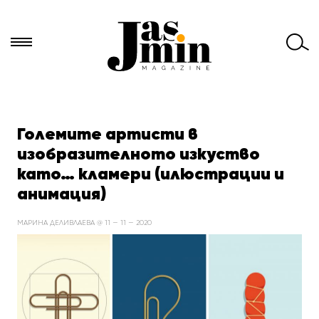
Търси
за:
Големите артисти в
изобразителното изкуство
като… кламери (илюстрации и
анимация)
МАРИНА ДЕЛИВЛАЕВА @ 11 — 11 — 2020