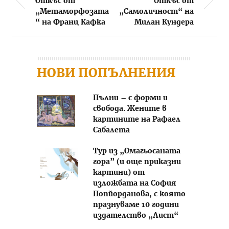
Откъс от
Откъс от
Post navigation
„Метаморфозата
„Самоличност“ на
“ на Франц Кафка
Милан Кундера
НОВИ ПОПЪЛНЕНИЯ
Пълни – с форми и
свобода. Жените в
картините на Рафаел
Сабалета
Тур из „Омагьосаната
гора” (и още приказни
картини) от
изложбата на София
Попйорданова, с която
празнуваме 10 години
издателство „Лист“