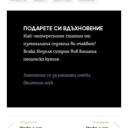
АРТИСТИ
ВИДЕО
ИЗКУСТВО
КЛАМЕРИ
ПОДАРЕТЕ СИ ВДЪХНОВЕНИЕ
Най-интересните статии от
изминалата седмица ви очакват!
Всяка Неделя сутрин във Вашата
пощенска кутия.
Запишете се за нашият имейл
бюлетин тук
ПРЕДИШНА
СЛЕДВАЩА