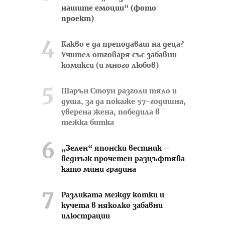
нашите емоции“ (фото
проект)
Какво е да преподаваш на деца?
Учител отговаря със забавни
комикси (и много любов)
Шарън Стоун разголи тяло и
душа, за да покаже 57-годишна,
уверена жена, победила в
тежка битка
„Зелен“ японски вестник –
веднъж прочетен разцъфтява
като мини градина
Разликата между котки и
кучета в няколко забавни
илюстрации