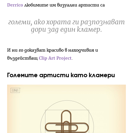
Derrico
любимите им визуални артисти са
големи, ако хората ги разпознават
дори зад един кламер.
И ни го доказват красиво в находчивия и
въздействащ
Clip Art Project
.
Големите артисти като кламери