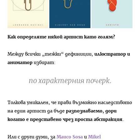
Как определяте някой артист като голям?
Между всички „тежки“ дефиниции,
илюстратор и
аниматор
избират:
по характерния почерк.
Толкова уникален, че прави възможно наследството
на един артист да бъде
разпознаваемо, дори
когато е представено чрез проста абстракция
.
Или с други думи, за
Mauco Sosa
и
Mikel