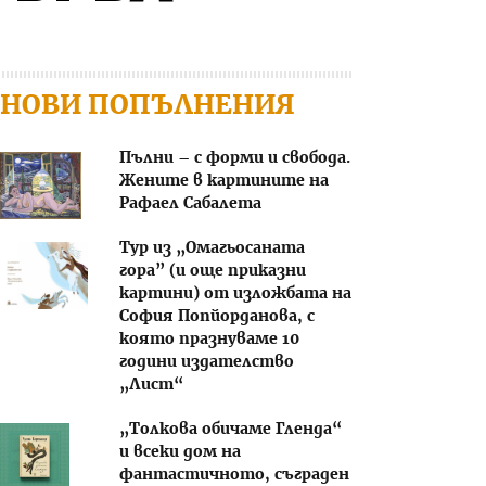
НОВИ ПОПЪЛНЕНИЯ
Пълни – с форми и свобода.
Жените в картините на
Рафаел Сабалета
Тур из „Омагьосаната
гора” (и още приказни
картини) от изложбата на
София Попйорданова, с
която празнуваме 10
години издателство
„Лист“
„Толкова обичаме Гленда“
и всеки дом на
фантастичното, съграден