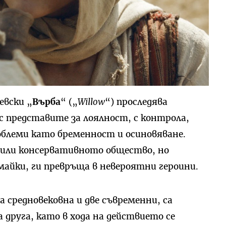
евски „
Върба
“ („
Willow
“) проследява
 представите за лоялност, с контрола,
облеми като бременност и осиновяване.
 или консервативното общество, но
айки, ги превръща в невероятни героини.
 средновековна и две съвременни, са
 друга, като в хода на действието се