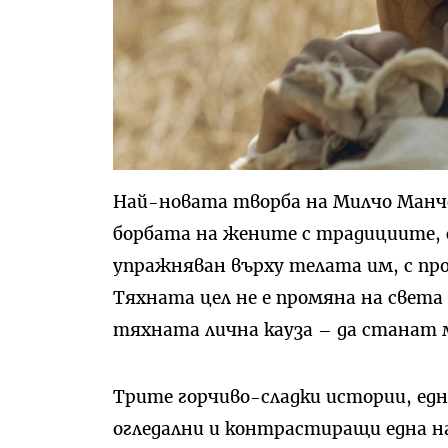
Най-новата творба на Милчо Манч
борбата на жените с традициите, с
упражняван върху телата им, с пр
Тяхната цел не е промяна на света
тяхната лична кауза – да станат м
Трите горчиво-сладки истории, една
огледални и контрастиращи една на