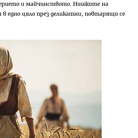
верието и майчинството. Нишките на
в едно цяло през деликатни, повтарящи се