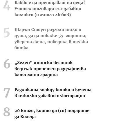
Какво е да преподаваш на деца?
Учител отговаря със забавни
комикси (и много любов)
Шарън Стоун разголи тяло и
душа, за да покаже 57-годишна,
уверена жена, победила в тежка
битка
„Зелен“ японски вестник –
веднъж прочетен разцъфтява
като мини градина
Разликата между котки и кучета
в няколко забавни илюстрации
20 книги, които да (си) подарите
за Коледа