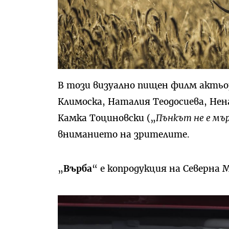
В този визуално пищен филм актьо
Климоска, Наталия Теодосиева, Не
Камка Тоциновски („
Пънкът не е мъ
вниманието на зрителите.
„
Върба
“ е копродукция на Северна 