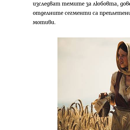
изследват темите за любовта, до
отделните сегменти са преплетени 
мотиви.