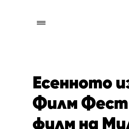
Търси
за:
Есенното и
Филм Фест 
филм на Ми