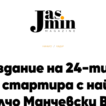
НАЧАЛО
/
КАДЪР
здание на 24-т
стартира с на
лчо Манчевски 