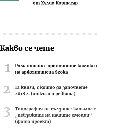
от Хулио Кортасар
Какво се чете
Романтично-ироничните комикси
на аржентинеца Szoka
12 книги, с които да започнете
2018 г. (откъси и ревюта)
Топография на сълзите: каталог с
„пейзажите на нашите емоции“
(фото проект)