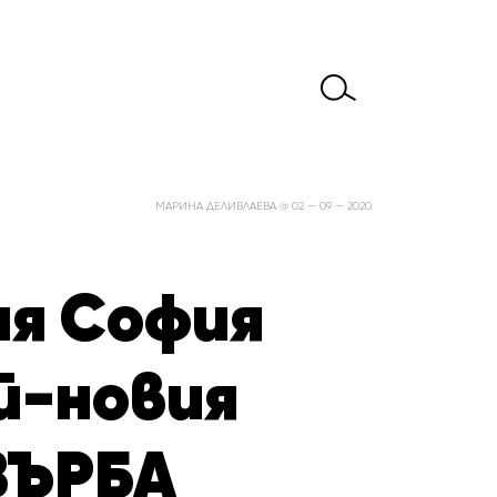
МАРИНА ДЕЛИВЛАЕВА @ 02 — 09 — 2020
ия София
й-новия
ВЪРБА