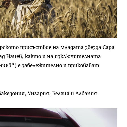
рското присъствие на младата звезда Сара
над Нацев, както и на изключителната
ртъв
“) е забележително и приковават
Македония, Унгария, Белгия и Албания.