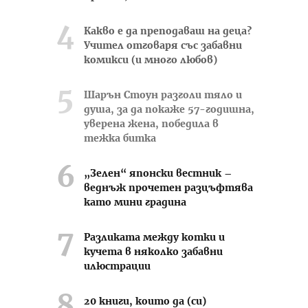
Какво е да преподаваш на деца?
Учител отговаря със забавни
комикси (и много любов)
Шарън Стоун разголи тяло и
душа, за да покаже 57-годишна,
уверена жена, победила в
тежка битка
„Зелен“ японски вестник –
веднъж прочетен разцъфтява
като мини градина
Разликата между котки и
кучета в няколко забавни
илюстрации
20 книги, които да (си)