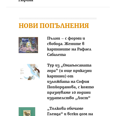
Тюрина
НОВИ ПОПЪЛНЕНИЯ
Пълни – с форми и
свобода. Жените в
картините на Рафаел
Сабалета
Тур из „Омагьосаната
гора” (и още приказни
картини) от
изложбата на София
Попйорданова, с която
празнуваме 10 години
издателство „Лист“
„Толкова обичаме
Гленда“ и всеки дом на