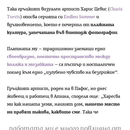
Така гръцкият визуален артист Харис Цевис (
Charis
Tsevis
) описва серията си
Endless Summer
и
вдъхновението, което е почерпил от
плажната
култура, запечатана във винтидж фотографии
.
Платната му – традиционно заемащи едно
своеобразно, поетично пространство между
колажа и мозайката
– са пъстър и носталгичен
поглед към едно „изгубено чувство на безгрижие“.
Гръцкият артист, роден на в Пафос, но днес
живеещ и работещ в Атина, споделя още: „Харесва
ми как нашата земя, нашият дом,
нашето място
ни правят такива, каквито сме
. Така че
работата ми е много повлияна от