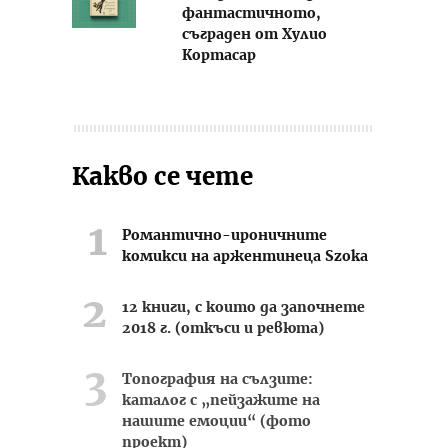
фантастичното,
съграден от Хулио
Кортасар
Какво се чете
Романтично-ироничните
комикси на аржентинеца Szoka
12 книги, с които да започнете
2018 г. (откъси и ревюта)
Топография на сълзите:
каталог с „пейзажите на
нашите емоции“ (фото
проект)