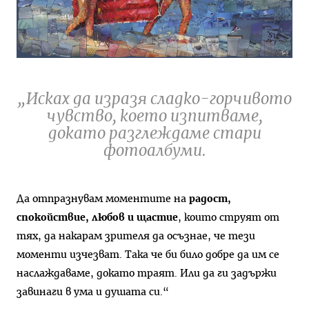
„Исках да изразя сладко-горчивото
чувство, което изпитваме,
докато разглеждаме стари
фотоалбуми.
Да отпразнувам моментите на
радост,
спокойствие, любов и щастие
, които струят от
тях, да накарам зрителя да осъзнае, че тези
моменти изчезват. Така че би било добре да им се
наслаждаваме, докато траят. Или да ги задържи
завинаги в ума и душата си.“