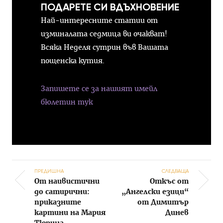
ПОДАРЕТЕ СИ ВДЪХНОВЕНИЕ
Най-интересните статии от
изминалата седмица ви очакват!
Всяка Неделя сутрин във Вашата
пощенска кутия.
Запишете се за нашият имейл
бюлетин тук
ПРЕДИШНА
СЛЕДВАЩА
От наивистични
Откъс от
Post navigation
до сатирични:
„Ангелски езици“
приказните
от Димитър
картини на Мария
Динев