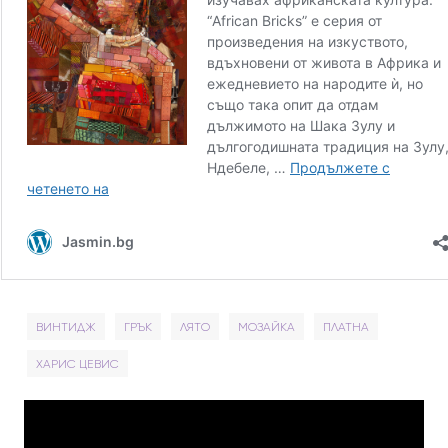
ВИНТИДЖ
ГРЪК
ЛЯТО
МОЗАЙКА
ПЛАТНА
ХАРИС ЦЕВИС