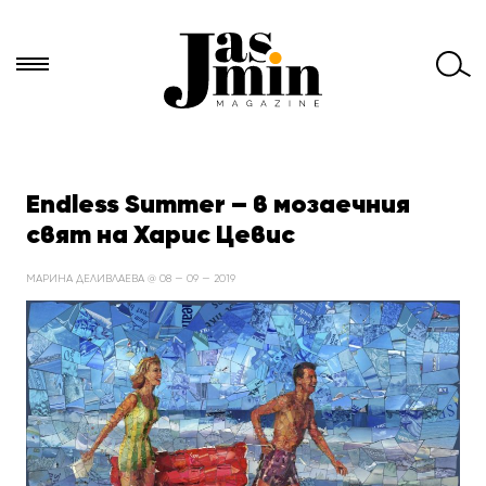
Търси
за:
Endless Summer – в мозаечния
свят на Харис Цевис
МАРИНА ДЕЛИВЛАЕВА @ 08 — 09 — 2019