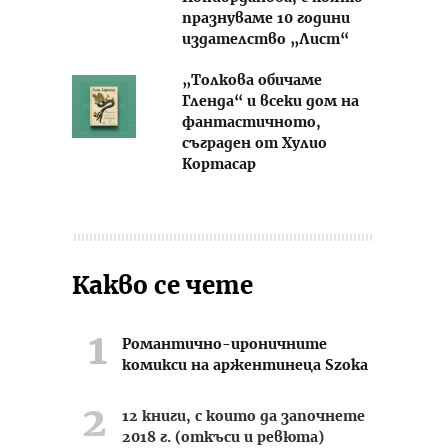
празнуваме 10 години
издателство „Лист“
„Толкова обичаме
Гленда“ и всеки дом на
фантастичното,
съграден от Хулио
Кортасар
Какво се чете
Романтично-ироничните
комикси на аржентинеца Szoka
12 книги, с които да започнете
2018 г. (откъси и ревюта)