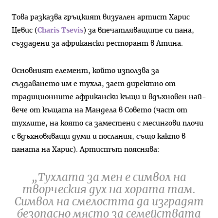
Това разказва гръцкият визуален артист Харис
Цевис (
Charis Tsevis
) за впечатляващите си пана,
създадени за африкански ресторант в Атина.
Основният елемент, който използва за
създаването им е тухла, зает директно от
традиционните африкански къщи и вдъхновен най-
вече от къщата на Мандела в Совето (част от
тухлите, на която са заместени с месингови плочи
с вдъхновяващи думи и послания, също както в
паната на Харис). Артистът пояснява:
„Тухлата за мен е символ на
творческия дух на хората там.
Символ на смелостта да изградят
безопасно място за семействата