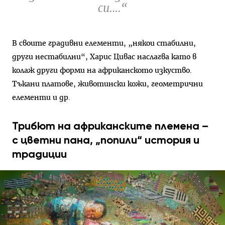
си….“
В своите градивни елементи, „някои стабилни,
други нестабилни“, Харис Цивас наслагва като в
колаж други форми на африканското изкуство.
Тъкани платове, животински кожи, геометрични
елементи и др.
Трибют на африканските племена –
с цветни пана, „попили“ история и
традиции