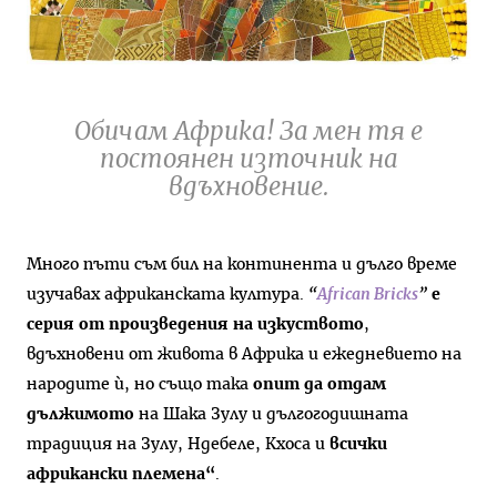
Обичам Африка! За мен тя е
постоянен източник на
вдъхновение.
Много пъти съм бил на континента и дълго време
изучавах африканската култура.
“
African Bricks
”
е
серия от произведения на изкуството
,
вдъхновени от живота в Африка и ежедневието на
народите ѝ, но също така
опит да отдам
дължимото
на Шака Зулу и дългогодишната
традиция на Зулу, Ндебеле, Кхоса и
всички
африкански племена“
.