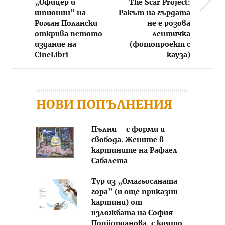
„Офицер и
The Scar Project:
Post navigation
шпионин” на
Ракът на гърдата
Роман Полански
не е розова
открива петото
лентичка
издание на
(фотопроект с
CineLibri
кауза)
НОВИ ПОПЪЛНЕНИЯ
Пълни – с форми и
свобода. Жените в
картините на Рафаел
Сабалета
Тур из „Омагьосаната
гора” (и още приказни
картини) от
изложбата на София
Попйорданова, с която