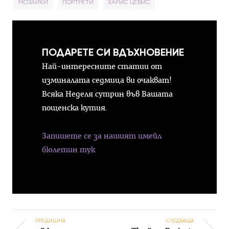
МОЗАЙКИ
ПОРТРЕТИ
ХАРИС ЦЕВИС
ПОДАРЕТЕ СИ ВДЪХНОВЕНИЕ
Най-интересните статии от
изминалата седмица ви очакват!
Всяка Неделя сутрин във Вашата
пощенска кутия.
Запишете се за нашият имейл
бюлетин тук
ПРЕДИШНА
СЛЕДВАЩА