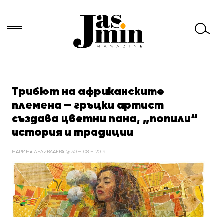
Търси
за:
Трибют на африканските
племена – гръцки артист
създава цветни пана, „попили“
история и традиции
МАРИНА ДЕЛИВЛАЕВА @ 30 — 08 — 2019