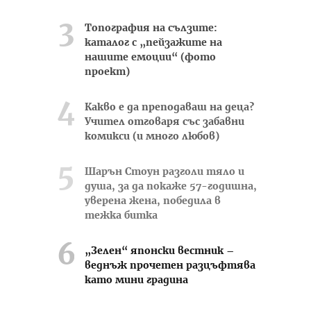
Топография на сълзите:
каталог с „пейзажите на
нашите емоции“ (фото
проект)
Какво е да преподаваш на деца?
Учител отговаря със забавни
комикси (и много любов)
Шарън Стоун разголи тяло и
душа, за да покаже 57-годишна,
уверена жена, победила в
тежка битка
„Зелен“ японски вестник –
веднъж прочетен разцъфтява
като мини градина