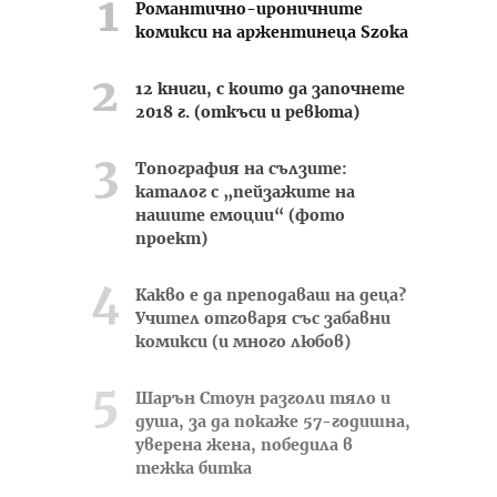
Романтично-ироничните
комикси на аржентинеца Szoka
12 книги, с които да започнете
2018 г. (откъси и ревюта)
Топография на сълзите:
каталог с „пейзажите на
нашите емоции“ (фото
проект)
Какво е да преподаваш на деца?
Учител отговаря със забавни
комикси (и много любов)
Шарън Стоун разголи тяло и
душа, за да покаже 57-годишна,
уверена жена, победила в
тежка битка