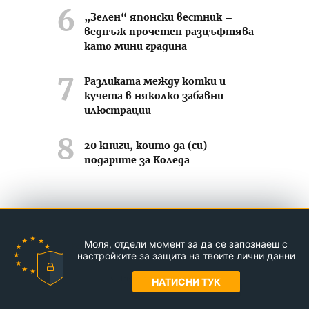
„Зелен“ японски вестник –
веднъж прочетен разцъфтява
като мини градина
Разликата между котки и
кучета в няколко забавни
илюстрации
20 книги, които да (си)
подарите за Коледа
Усмихвай се често ;-)
Моля, отдели момент за да се запознаеш с
Контакти
За нас
Реклама
настройките за защита на твоите лични данни
© Jasmin.bg 2011-2026
НАТИСНИ ТУК