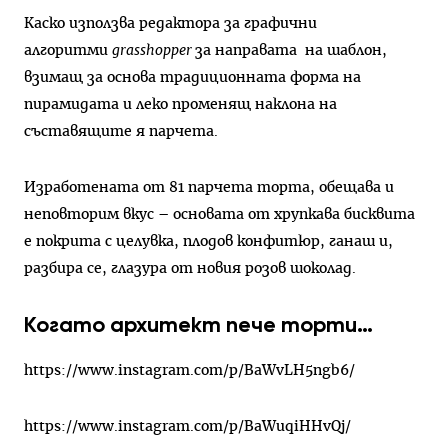
Каско използва редактора за графични
алгоритми
grasshopper
за направата на шаблон,
взимащ за основа традиционната форма на
пирамидата и леко променящ наклона на
съставящите я парчета.
Изработената от 81 парчета торта, обещава и
неповторим вкус – основата от хрупкава бисквита
е покрита с целувка, плодов конфитюр, ганаш и,
разбира се, глазура от новия розов шоколад.
Когато архитект пече торти…
https://www.instagram.com/p/BaWvLH5ngb6/
https://www.instagram.com/p/BaWuqiHHvQj/