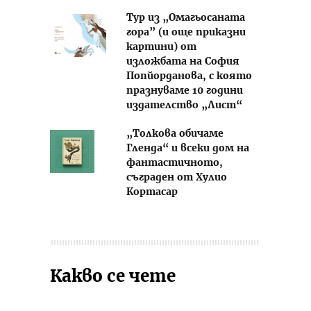
Тур из „Омагьосаната
гора” (и още приказни
картини) от
изложбата на София
Попйорданова, с която
празнуваме 10 години
издателство „Лист“
„Толкова обичаме
Гленда“ и всеки дом на
фантастичното,
съграден от Хулио
Кортасар
Какво се чете