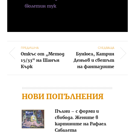
бюлетин тук
ПРЕДИШНА
СЛЕДВАЩА
Откъс от „Метод
Бунюел, Катрин
Post navigation
15/33“ на Шанън
Деньов и светът
Кърк
на фантазиите
НОВИ ПОПЪЛНЕНИЯ
Пълни – с форми и
свобода. Жените в
картините на Рафаел
Сабалета