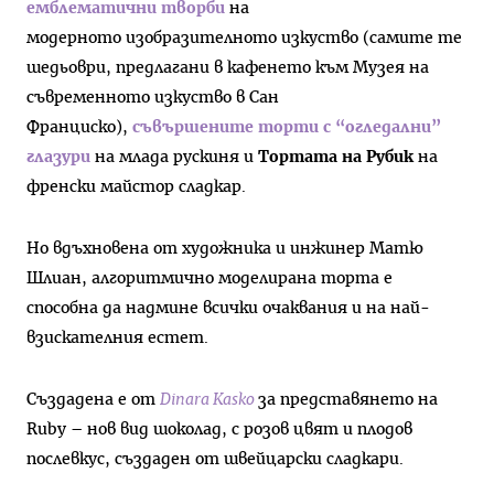
емблематични творби
на
модерното изобразителното изкуство
(самите те
шедьоври, предлагани в кафенето към Музея на
съвременното изкуство в Сан
Франциско),
съвършените торти с “огледални”
глазури
на млада рускиня и
Тортата на Рубик
на
френски майстор сладкар.
Но вдъхновена от художника и инжинер Матю
Шлиан, алгоритмично моделирана торта е
способна да надмине всички очаквания и на най-
взискателния естет.
Създадена е от
Dinara Kasko
за представянето на
Ruby – нов вид шоколад, с розов цвят и плодов
послевкус, създаден от швейцарски сладкари.