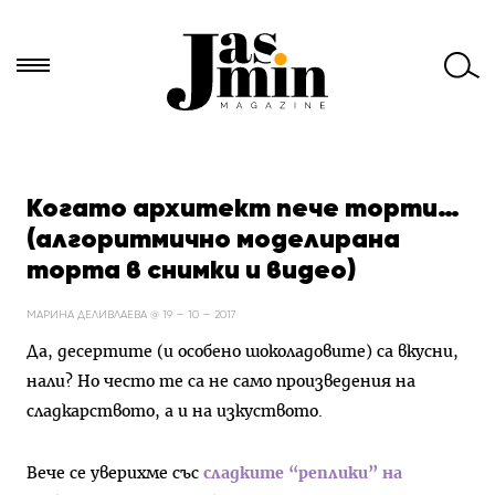
Търси
за:
Когато архитект пече торти…
(алгоритмично моделирана
торта в снимки и видео)
МАРИНА ДЕЛИВЛАЕВА @ 19 — 10 — 2017
Да, десертите (и особено шоколадовите) са вкусни,
нали? Но често те са не само произведения на
сладкарството, а и на изкуството.
Вече се уверихме със
сладките “реплики” на