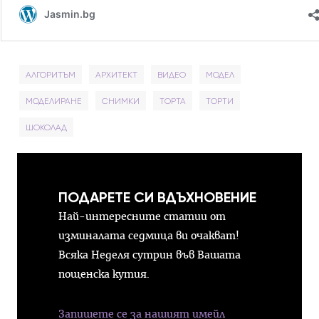
АЛГОРИТЪМ
АРХИТЕКТ
ВИДЕО
МОДЕЛ
МОДЕЛИРАНЕ
СНИМКИ
ТОРТА
ТОРТИ
ШОКОЛАД
ПОДАРЕТЕ СИ ВДЪХНОВЕНИЕ
Най-интересните статии от
изминалата седмица ви очакват!
Всяка Неделя сутрин във Вашата
пощенска кутия.
Запишете се за нашият имейл