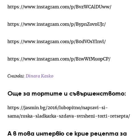
https://www.instagram.com/p/BvzWCAlDUww/
https://www.instagram.com/p/BypnZovnUJr/
https://www.instagram.com/p/B0dVOsYInvl/
https://www.instagram.com/p/B1wWfMuopCP/
Снимки:
Dinara Kasko
Още за тортите и съвършенството:
https://jasmin.bg/2016/lubopitno/napravi-si-
sama/ruska-sladkarka-szdava-svrsheni-torti-retsepta/
А в това интервю се крие рецепта за