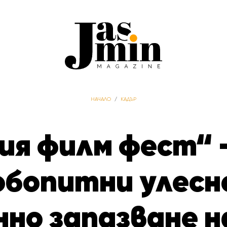
НАЧАЛО
/
КАДЪР
ия филм фест“ 
любопитни улесн
но запазване н