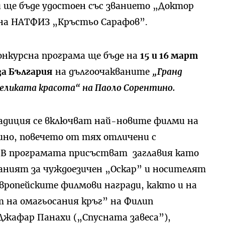
и ще бъде удостоен със званието „Доктор
 на НАТФИЗ „Кръстьо Сарафов”.
нкурсна програма ще бъде на
15 и 16 март
за България
на дългоочакваните
„Гранд
Великата красота“ на Паоло Сорентино.
адиция се включват най-новите филми на
но, повечето от тях отличени с
 В програмата присъстват заглавия като
аният за чуждоезичен „Оскар” и носителят
вропейските филмови награди, както и на
т на омагьосания кръг” на Филип
Джафар Панахи („Спусната завеса”),