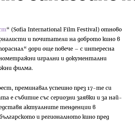
ст
“ (Sofia International Film Festival) отново
урналисти и почитатели на доброто кино в
пораснал“ дори още повече – с интересна
лнометражни игрални и документални
ажни филма.
ст, преминавал успешно през 17-те си
а е събитие със сериозни заявки и за най-
редставя актуалните тенденции в
българското и регионалното кино пред