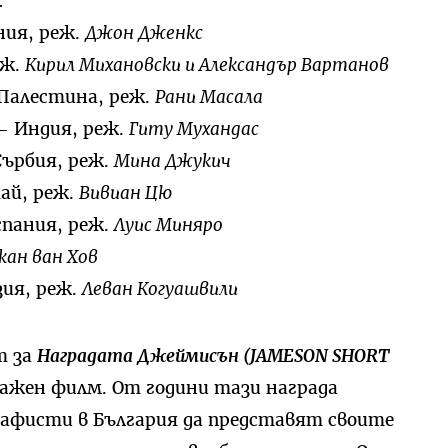
:
ния, реж.
Джон Дженкс
еж.
Кирил Михановски и Александър Вартанов
-Палестина, реж.
Рани Масала
) – Индия, реж.
Гиту Мухандас
 Сърбия, реж.
Мина Джукич
тай, реж.
Вивиан Цю
Испания, реж.
Луис Миняро
кан ван Хов
узия, реж.
Леван Когуашвили
т за
Наградата Джеймисън (JAMESON SHORT
ажен филм. От години тази награда
афисти в България да представят своите