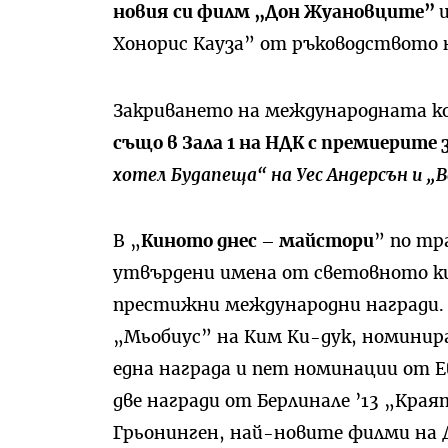
новия си филм „Дон Жуановците”
Хонорис Кауза” от ръководството
Закриването на международната ко
също в Зала 1 на НДК с премиерите 
хотел Будапеща“ на Уес Андерсън и „
В „
Киното днес – майстори
” по тр
утвърдени имена от световното ки
престижни международни награди.
„Мьобиус” на Ким Ки-дук, номинир
една награда и пет номинации от Е
две награди от Берлинале ’13 „Края
Грьонинген, най-новите филми на 