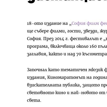
18-ото издание на „
София филм фе
ще събере филми, гости, звезди, ж
София. През 2014 г. фестивалът е „
програма, включваща около 160 пъ
заглавия, както и над 70 късометр
Започнал като тематичен мюзик фе
издания, Киномаратонът на годинат
взискателната публика, защото п
световното кино и най-новото от 
света.