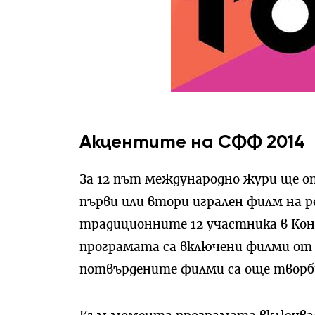
Акцентите на СФФ 2014
За 12 път международно жури ще оп
първи или втори игрален филм на р
традиционните 12 участника в Кон
програмата са включени филми о
потвърдените филми са още творб