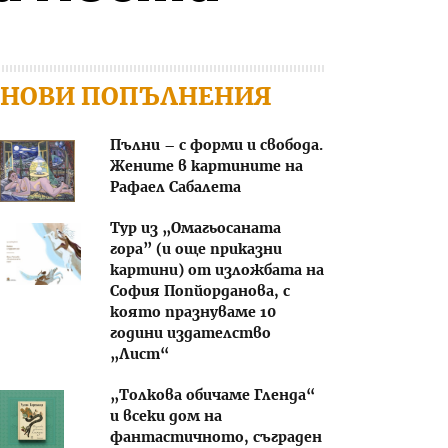
НОВИ ПОПЪЛНЕНИЯ
Пълни – с форми и свобода.
Жените в картините на
Рафаел Сабалета
Тур из „Омагьосаната
гора” (и още приказни
картини) от изложбата на
София Попйорданова, с
която празнуваме 10
години издателство
„Лист“
„Толкова обичаме Гленда“
и всеки дом на
фантастичното, съграден