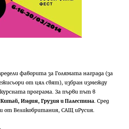
редели фаворита за Голямата награда (за
ежисьори от цял свят), избран измежду
курсната програма. За първи път в
т
Китай, Индия, Грузия и Палестина
. Сред
и от Великобритания, САЩ иРусия.