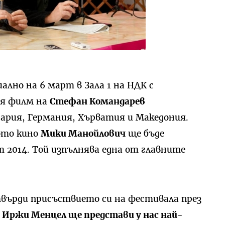
лно на 6 март в Зала 1 на НДК с
ия филм на
Стефан Командарев
гария, Германия, Хърватия и Македония.
ото кино
Мики Манойлович
ще бъде
 2014. Той изпълнява една от главните
твърди присъствието си на фестивала през
 Иржи Менцел ще представи у нас най-