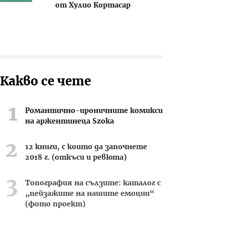
от Хулио Кортасар
Какво се чете
Романтично-ироничните комикси
на аржентинеца Szoka
12 книги, с които да започнете
2018 г. (откъси и ревюта)
Топография на сълзите: каталог с
„пейзажите на нашите емоции“
(фото проект)