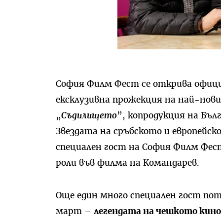
София Филм Фест се открива официа
ексклузивна прожекция на най-нов
„
Съдилището
”, копродукция на Бъл
Звездата на сръбското и европейск
специален гост на София Филм Фест
роли във филма на Командарев.
Още един много специален гост по
март –
легендата на чешкото кино