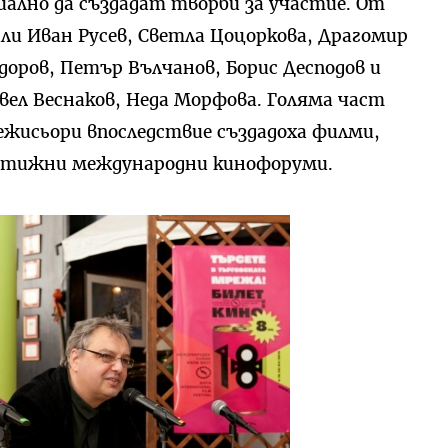
циално да създадат творби за участие. От
или Иван Русев, Светла Цоцоркова, Драгомир
доров, Петър Вълчанов, Борис Десподов и
авел Веснаков, Неда Морфова. Голяма част
жисьори впоследствие създадоха филми,
естижни международни кинофоруми.