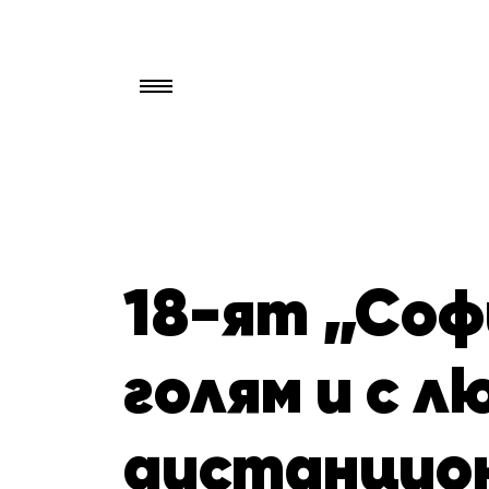
Търси
за:
18-ят „Соф
голям и с 
дистанцион