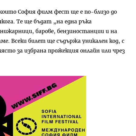
които София филм фест ще е по-близо до
якога. Те ще бъдат „на една ръка
книжарници, барове, бензиностанции и на
ме. Всеки билет ще съдържа уникален код, с
ясто за избрана прожекция онлайн или чрез