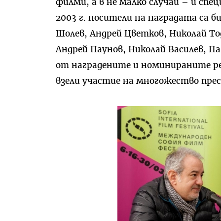
филми, а в не малко случаи – и спе
2003 г. носители на наградата са б
Шолев, Андрей Цветков, Николай То
Андрей Паунов, Николай Василев, П
от наградените и номинираните ре
взели участие на многожество пр