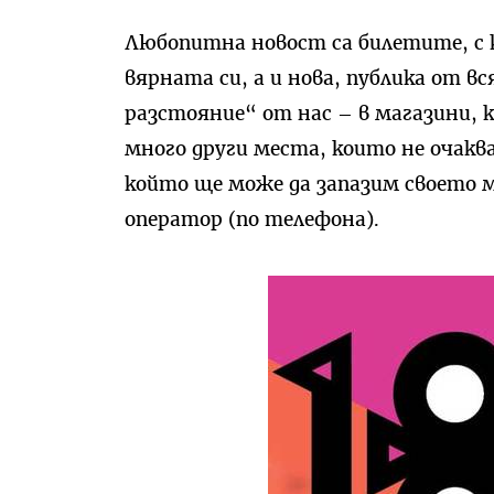
Любопитна новост са билетите, с 
вярната си, а и нова, публика от вс
разстояние“ от нас – в магазини, 
много други места, които не очаква
който ще може да запазим своето м
оператор (по телефона).