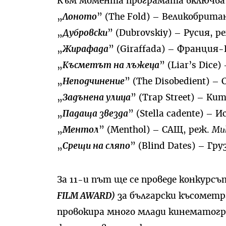
Към момента програмата включва
„
Лоното
” (The Fold) – Великобрита
„
Дубровски
” (Dubrovskiy) – Русия, р
„
Жирафада
” (Giraffada) – Франция
„
Късметът на лъжеца
” (Liar’s Dice
„
Неподчинение
” (The Disobedient) –
„
Задънена улица
” (Trap Street) – Ки
„
Падаща звезда
” (Stella cadente) – 
„
Ментол
” (Menthol) – САЩ, реж.
Ми
„
Срещи на сляпо
” (Blind Dates) – Гр
За 11-и път ще се проведе конкурсъ
FILM AWARD)
за български късометр
провокира много млади кинематогр