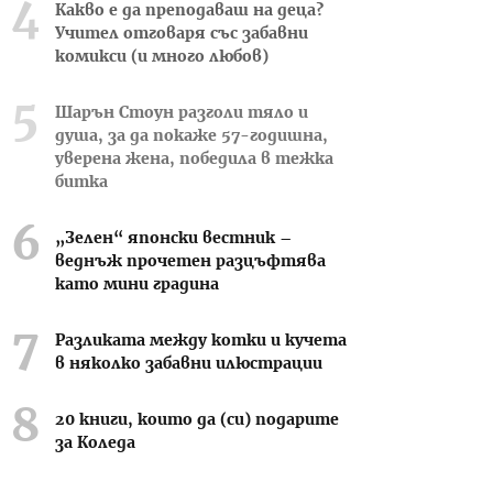
Какво е да преподаваш на деца?
Учител отговаря със забавни
комикси (и много любов)
Шарън Стоун разголи тяло и
душа, за да покаже 57-годишна,
уверена жена, победила в тежка
битка
„Зелен“ японски вестник –
веднъж прочетен разцъфтява
като мини градина
Разликата между котки и кучета
в няколко забавни илюстрации
20 книги, които да (си) подарите
за Коледа