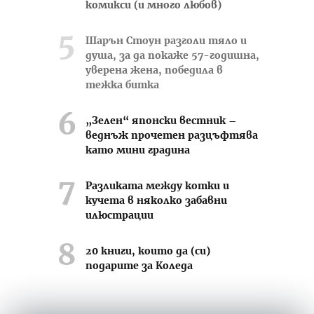
комикси (и много любов)
Шарън Стоун разголи тяло и
душа, за да покаже 57-годишна,
уверена жена, победила в
тежка битка
„Зелен“ японски вестник –
веднъж прочетен разцъфтява
като мини градина
Разликата между котки и
кучета в няколко забавни
илюстрации
20 книги, които да (си)
подарите за Коледа