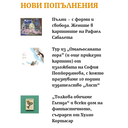
НОВИ ПОПЪЛНЕНИЯ
Пълни – с форми и
свобода. Жените в
картините на Рафаел
Сабалета
Тур из „Омагьосаната
гора” (и още приказни
картини) от
изложбата на София
Попйорданова, с която
празнуваме 10 години
издателство „Лист“
„Толкова обичаме
Гленда“ и всеки дом на
фантастичното,
съграден от Хулио
Кортасар