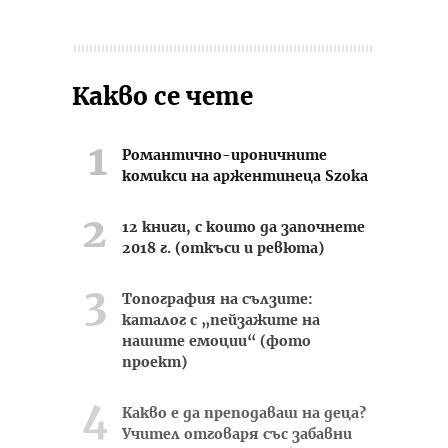
Какво се чете
Романтично-ироничните
комикси на аржентинеца Szoka
12 книги, с които да започнете
2018 г. (откъси и ревюта)
Топография на сълзите:
каталог с „пейзажите на
нашите емоции“ (фото
проект)
Какво е да преподаваш на деца?
Учител отговаря със забавни