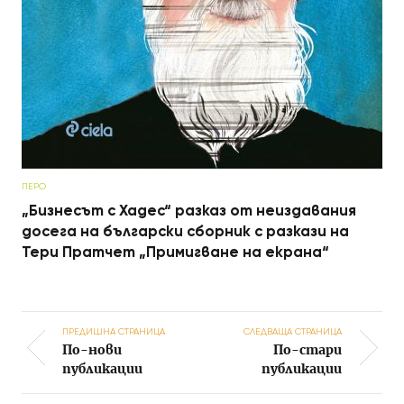
ПЕРО
„Бизнесът с Хадес“ разказ от неиздавания
досега на български сборник с разкази на
Тери Пратчет „Примигване на екрана“
ПРЕДИШНА СТРАНИЦА
СЛЕДВАЩА СТРАНИЦА
По-нови
По-стари
Post navigation
публикации
публикации