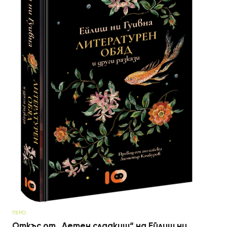
ПЕРО
Откъс от „Летен сладкиш“ на Ейлиш ни