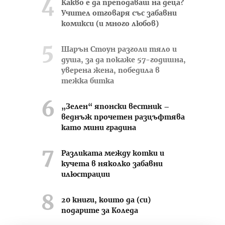
Какво е да преподаваш на деца?
Учител отговаря със забавни
комикси (и много любов)
Шарън Стоун разголи тяло и
душа, за да покаже 57-годишна,
уверена жена, победила в
тежка битка
„Зелен“ японски вестник –
веднъж прочетен разцъфтява
като мини градина
Разликата между котки и
кучета в няколко забавни
илюстрации
20 книги, които да (си)
подарите за Коледа