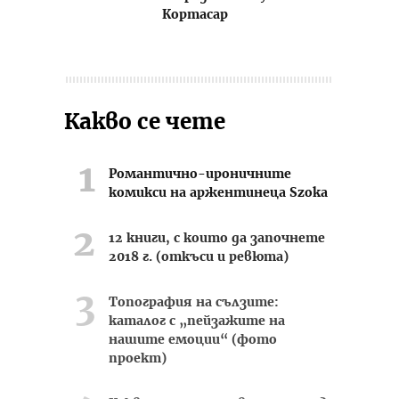
Кортасар
Какво се чете
Романтично-ироничните
комикси на аржентинеца Szoka
12 книги, с които да започнете
2018 г. (откъси и ревюта)
Топография на сълзите:
каталог с „пейзажите на
нашите емоции“ (фото
проект)