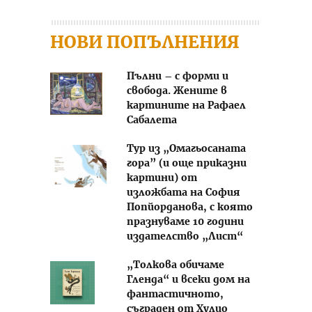
НОВИ ПОПЪЛНЕНИЯ
Пълни – с форми и
свобода. Жените в
картините на Рафаел
Сабалета
Тур из „Омагьосаната
гора” (и още приказни
картини) от
изложбата на София
Попйорданова, с която
празнуваме 10 години
издателство „Лист“
„Толкова обичаме
Гленда“ и всеки дом на
фантастичното,
съграден от Хулио