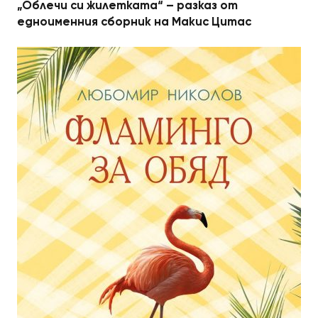
„Облечи си жилетката“ – разказ от
едноименния сборник на Макис Цитас