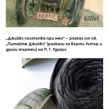
ПЕРО
„Джийвс постъпва при мен“ – разказ от сб.
„Питайте Джийвс” (разкази за Бърти Устър и
други търтеи) на П. Г. Удхаус