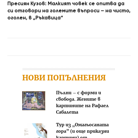
Пресиян Кузов: Малкият човек се опитва да
си отговори на големите въпроси – на чисто,
оголен, в „Ръкавица“
Post navigation
НОВИ ПОПЪЛНЕНИЯ
Пълни – с форми и
свобода. Жените в
картините на Рафаел
Сабалета
Тур из „Омагьосаната
гора” (и още приказни