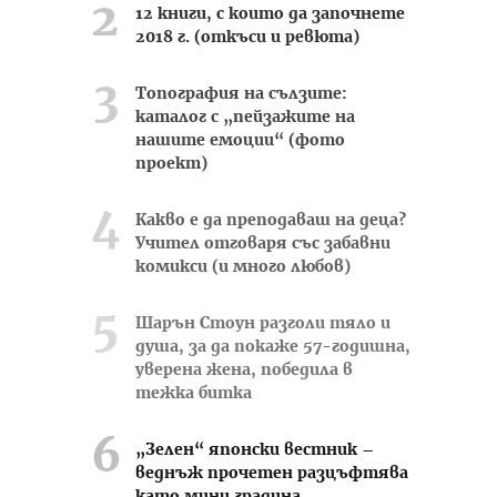
12 книги, с които да започнете
2018 г. (откъси и ревюта)
Топография на сълзите:
каталог с „пейзажите на
нашите емоции“ (фото
проект)
Какво е да преподаваш на деца?
Учител отговаря със забавни
комикси (и много любов)
Шарън Стоун разголи тяло и
душа, за да покаже 57-годишна,
уверена жена, победила в
тежка битка
„Зелен“ японски вестник –
веднъж прочетен разцъфтява