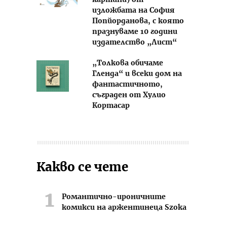
картини) от
изложбата на София
Попйорданова, с която
празнуваме 10 години
издателство „Лист“
„Толкова обичаме
Гленда“ и всеки дом на
фантастичното,
съграден от Хулио
Кортасар
Какво се чете
Романтично-ироничните
комикси на аржентинеца Szoka