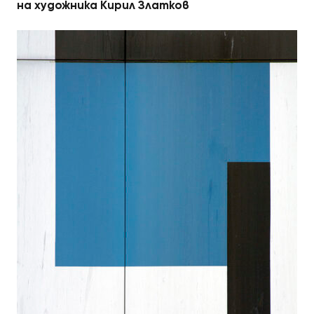
на художника Кирил Златков