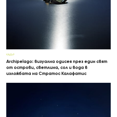
КАДЪР
Archipelago: визуална одисея през един свят
от острови, светлина, сол и вода в
изложбата на Стратос Калафатис