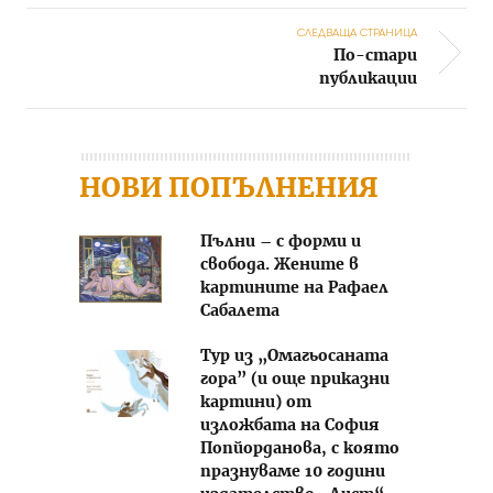
СЛЕДВАЩА СТРАНИЦА
По-стари
Post navigation
публикации
НОВИ ПОПЪЛНЕНИЯ
Пълни – с форми и
свобода. Жените в
картините на Рафаел
Сабалета
Тур из „Омагьосаната
гора” (и още приказни
картини) от
изложбата на София
Попйорданова, с която
празнуваме 10 години