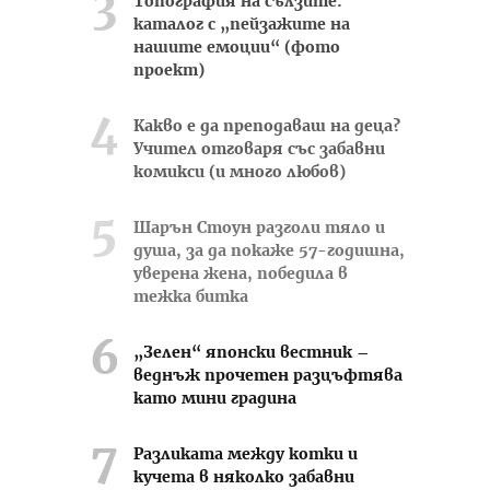
Топография на сълзите:
каталог с „пейзажите на
нашите емоции“ (фото
проект)
Какво е да преподаваш на деца?
Учител отговаря със забавни
комикси (и много любов)
Шарън Стоун разголи тяло и
душа, за да покаже 57-годишна,
уверена жена, победила в
тежка битка
„Зелен“ японски вестник –
веднъж прочетен разцъфтява
като мини градина
Разликата между котки и
кучета в няколко забавни