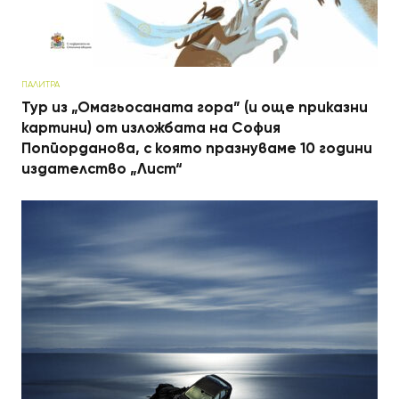
ПАЛИТРА
Тур из „Омагьосаната гора” (и още приказни
картини) от изложбата на София
Попйорданова, с която празнуваме 10 години
издателство „Лист“