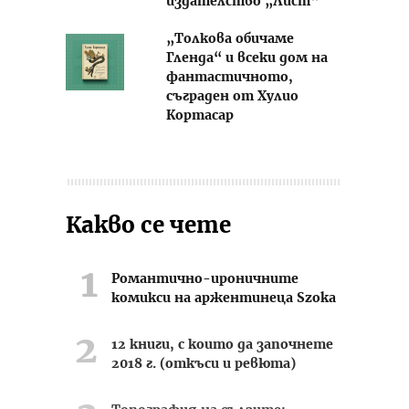
издателство „Лист“
„Толкова обичаме
Гленда“ и всеки дом на
фантастичното,
съграден от Хулио
Кортасар
Какво се чете
Романтично-ироничните
комикси на аржентинеца Szoka
12 книги, с които да започнете
2018 г. (откъси и ревюта)