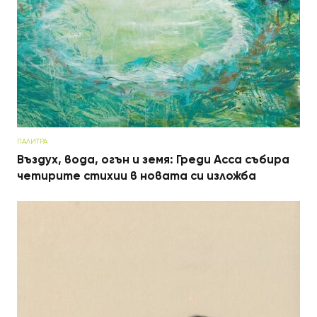
ПАЛИТРА
Въздух, вода, огън и земя: Греди Асса събира
четирите стихии в новата си изложба