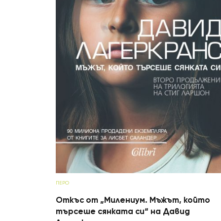
ПЕРО
Откъс от „Милениум. Мъжът, който
търсеше сянката си“ на Давид