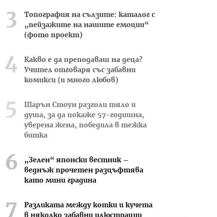
Топография на сълзите: каталог с
„пейзажите на нашите емоции“
(фото проект)
Какво е да преподаваш на деца?
Учител отговаря със забавни
комикси (и много любов)
Шарън Стоун разголи тяло и
душа, за да покаже 57-годишна,
уверена жена, победила в тежка
битка
„Зелен“ японски вестник –
веднъж прочетен разцъфтява
като мини градина
Разликата между котки и кучета
в няколко забавни илюстрации