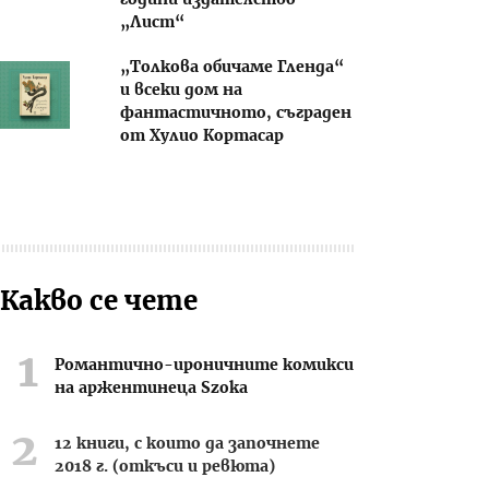
години издателство
„Лист“
„Толкова обичаме Гленда“
и всеки дом на
фантастичното, съграден
от Хулио Кортасар
Какво се чете
Романтично-ироничните комикси
на аржентинеца Szoka
12 книги, с които да започнете
2018 г. (откъси и ревюта)