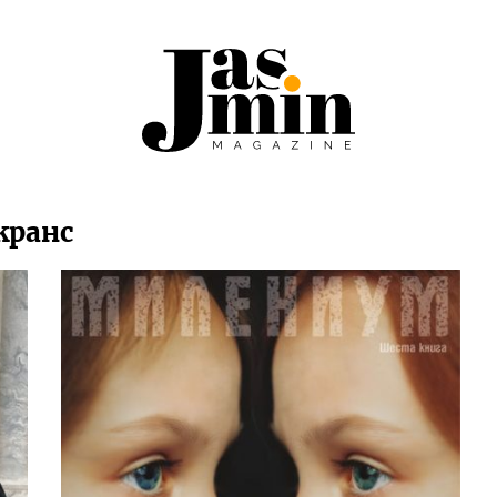
кранс