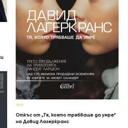
си
ПЕРО
Откъс от „Тя, която трябваше да умре“
на Давид Лагеркранс