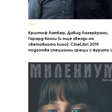
КАДЪР
Кристоф Ламбер, Давид Лагеркранс,
Гарард Конли (и още звезди на
световното кино): CineLibri 2019
подготвя специални срещи с журито 