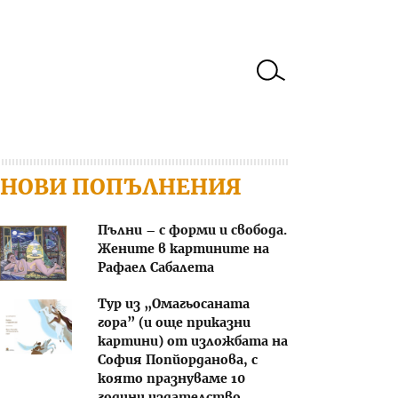
НОВИ ПОПЪЛНЕНИЯ
Пълни – с форми и свобода.
Жените в картините на
Рафаел Сабалета
Тур из „Омагьосаната
гора” (и още приказни
картини) от изложбата на
София Попйорданова, с
която празнуваме 10