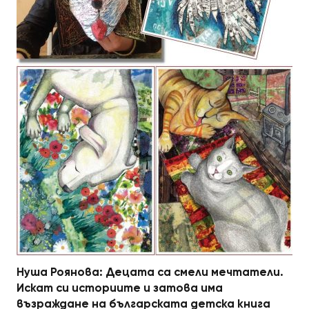
Нуша Роянова: Децата са смели мечтатели.
Искат си историите и затова има
възраждане на българската детска книга