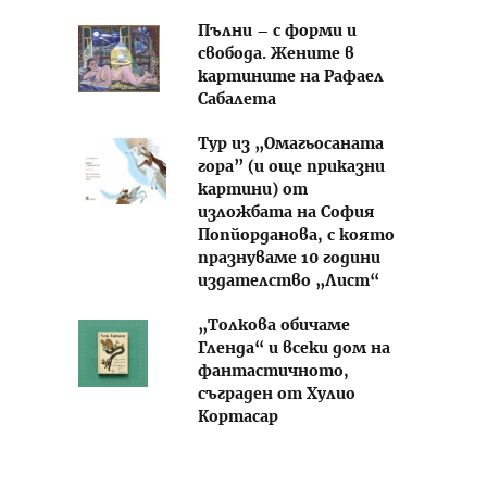
Пълни – с форми и
свобода. Жените в
картините на Рафаел
Сабалета
Тур из „Омагьосаната
гора” (и още приказни
картини) от
изложбата на София
Попйорданова, с която
празнуваме 10 години
издателство „Лист“
„Толкова обичаме
Гленда“ и всеки дом на
фантастичното,
съграден от Хулио
Кортасар