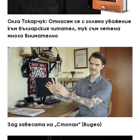
Олга Токарчук: Отнасям се с голямо уважение
към българския читател, тук съм четена
много внимателно
Зад завесата на „Стопан“ (видео)