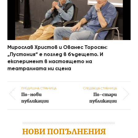
Мирослав Христов и Ованес Торосян:
„Пустония“ е поглед в бъдещето. И
експеримент в настоящето на
театралната ни сцена
ПРЕДИШНА СТРАНИЦА
СЛЕДВАЩА СТРАНИЦА
По-нови
По-стари
Post navigation
публикации
публикации
НОВИ ПОПЪЛНЕНИЯ