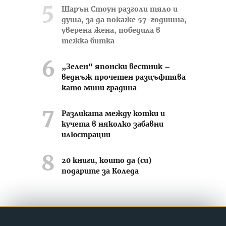
Шарън Стоун разголи тяло и
душа, за да покаже 57-годишна,
уверена жена, победила в
тежка битка
„Зелен“ японски вестник –
веднъж прочетен разцъфтява
като мини градина
Разликата между котки и
кучета в няколко забавни
илюстрации
20 книги, които да (си)
подарите за Коледа
Усмихвай се често ;-)