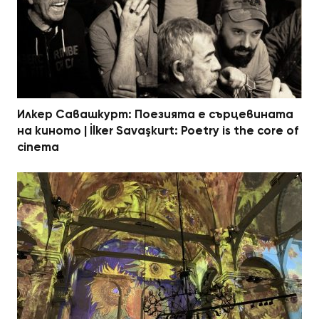
Илкер Савашкурт: Поезията е сърцевината
на киното | İlker Savaşkurt: Poetry is the core of
cinema