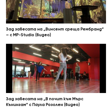
Зад завесата на „Винсент среща Рембранд“
– с MP-Studio (видео)
Зад завесата на „В почит към Мърс
Кънингам“ с Паула Розолен (видео)