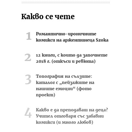
Какво се чете
Романтично-ироничните
комикси на аржентинеца Szoka
12 книги, с които да започнете
2018 г. (откъси и ревюта)
Топография на сълзите:
каталог с „пейзажите на
нашите емоции“ (фото
проект)
Какво е да преподаваш на деца?
Учител отговаря със забавни
комикси (и много любов)