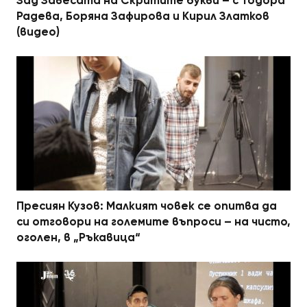
Зад Завесата на Скритите букви – с Тодора
Радева, Боряна Зафирова и Кирил Златков
(видео)
Пресиян Кузов: Малкият човек се опитва да
си отговори на големите въпроси – на чисто,
оголен, в „Ръкавица“