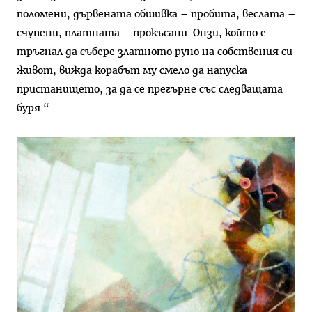
поломени, дървената обшивка – пробита, веслата –
счупени, платната – прокъсани. Онзи, който е
тръгнал да събере златното руно на собствения си
живот, вижда корабът му смело да напуска
пристанището, за да се прегърне със следващата
буря.“