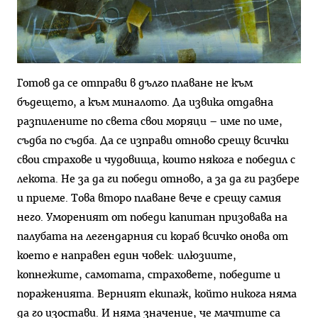
Готов да се отправи в дълго плаване не към
бъдещето, а към миналото. Да извика отдавна
разпилените по света свои моряци – име по име,
съдба по съдба. Да се изправи отново срещу всички
свои страхове и чудовища, които някога е победил с
лекота. Не за да ги победи отново, а за да ги разбере
и приеме. Това второ плаване вече е срещу самия
него. Умореният от победи капитан призовава на
палубата на легендарния си кораб всичко онова от
което е направен един човек: илюзиите,
копнежите, самотата, страховете, победите и
пораженията. Верният екипаж, който никога няма
да го изостави. И няма значение, че мачтите са