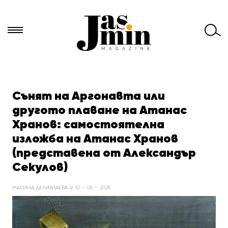
Търси
за:
Сънят на Аргонавта или
другото плаване на Атанас
Хранов: самостоятелна
изложба на Атанас Хранов
(представена от Александър
Секулов)
МАРИНА ДЕЛИВЛАЕВА @ 10 — 05 — 2025