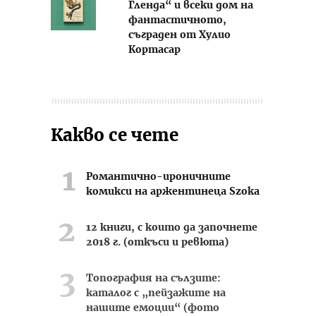
Гленда“ и всеки дом на
фантастичното,
съграден от Хулио
Кортасар
Какво се чете
Романтично-ироничните
комикси на аржентинеца Szoka
12 книги, с които да започнете
2018 г. (откъси и ревюта)
Топография на сълзите:
каталог с „пейзажите на
нашите емоции“ (фото