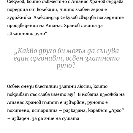
Секулов, който съвместно с Атанас Хранов създава
поредица от колекции, чийто главен герой е
художника. Александър Секулов свързва последните
произведения на Атанас Хранов с мита за
„Златното руно“:
„Какво друго би могъл да сънува
един аргонавт, освен златното
руно?
Освен онези блестящи златни люспи, които
покриват със слава името му? В новата изложба на
Атанас Хранов пътят е извървян, руното е
похитено, историята – разказана, корабът „Арго“
– изваден, за да гние на сушата.