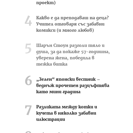
проект)
Какво е да преподаваш на деца?
Учител отговаря със забавни
комикси (и много любов)
Шарън Стоун разголи тяло и
душа, за да покаже 57-годишна,
уверена жена, победила в
тежка битка
„Зелен“ японски вестник –
веднъж прочетен разцъфтява
като мини градина
Разликата между котки и
кучета в няколко забавни
илюстрации