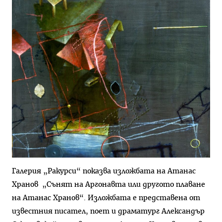
Галерия „Ракурси“ показва изложбата на Атанас
Хранов „Сънят на Аргонавта или другото плаване
на Атанас Хранов“. Изложбата е представена от
известния писател, поет и драматург Александър