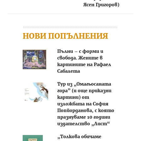
Ясен Григоров)
НОВИ ПОПЪЛНЕНИЯ
Пълни – с форми и
свобода. Жените в
картините на Рафаел
Сабалета
Тур из „Омагьосаната
гора” (и още приказни
картини) от
изложбата на София
Попйорданова, с която
празнуваме 10 години
издателство „Лист“
„Толкова обичаме