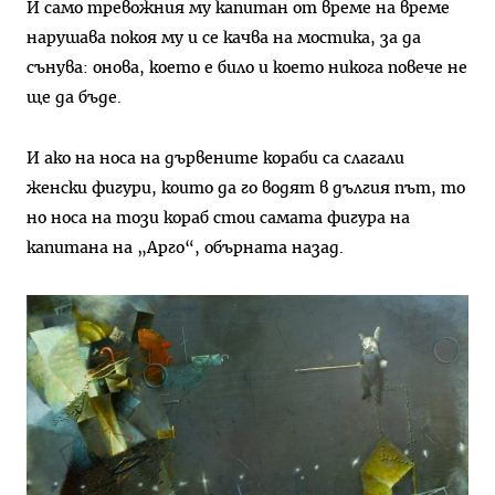
И само тревожния му капитан от време на време
нарушава покоя му и се качва на мостика, за да
сънува: онова, което е било и което никога повече не
ще да бъде.
И ако на носа на дървените кораби са слагали
женски фигури, които да го водят в дългия път, то
но носа на този кораб стои самата фигура на
капитана на „Арго“, обърната назад.