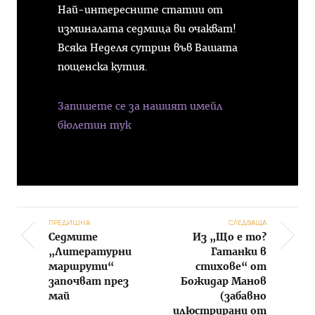
Най-интересните статии от
изминалата седмица ви очакват!
Всяка Неделя сутрин във Вашата
пощенска кутия.
Запишете се за нашият имейл
бюлетин тук
ПРЕДИШНА
СЛЕДВАЩА
Седмите
Из „Що е то?
Post navigation
„Литературни
Гатанки в
маршрути“
стихове“ от
започват през
Божидар Манов
май
(забавно
илюстрирани от