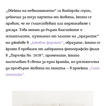
„Обекти на невниманието“ са воайорски серии,
дебнещи за тези парчета от живота, които се
правим, че не съществуват или подминаваме с
досада. Това могат да бъдат власинките и
остатъците, изчоплени от ъглите на „празните“
ни джобове в
„Джобен формат“
; образите, които се
крият в провален от лаборанта фотографски филм
в „Поръчка No.:7078“; промените, които
настъпват в света за една кратка, но достатъчна
да преобърне живота ни минута – в проекта
„Само
минутка“
.