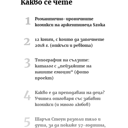
Какво се чете
Романтично-ироничните
комикси на аржентинеца Szoka
12 книги, с които да започнете
2018 г. (откъси и ревюта)
Топография на сълзите:
каталог с „пейзажите на
нашите емоции“ (фото
проект)
Какво е да преподаваш на деца?
Учител отговаря със забавни
комикси (и много любов)
Шарън Стоун разголи тяло и
душа, за да покаже 57-годишна,