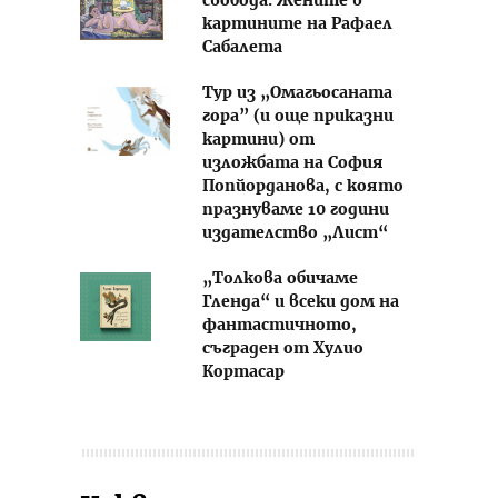
свобода. Жените в
картините на Рафаел
Сабалета
Тур из „Омагьосаната
гора” (и още приказни
картини) от
изложбата на София
Попйорданова, с която
празнуваме 10 години
издателство „Лист“
„Толкова обичаме
Гленда“ и всеки дом на
фантастичното,
съграден от Хулио
Кортасар