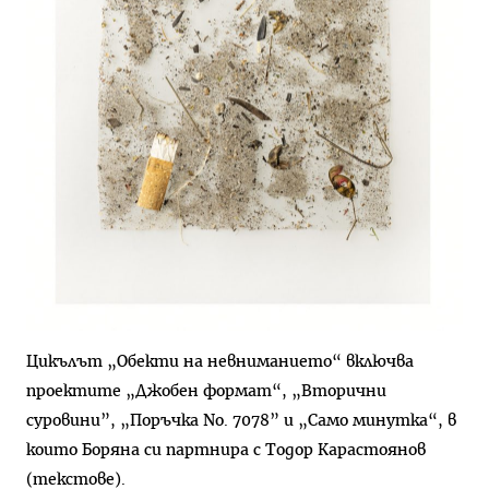
Цикълът „Обекти на невниманието“ включва
проектите „Джобен формат“, „Вторични
суровини”, „Поръчка No. 7078” и „Само минутка“, в
които Боряна си партнира с Тодор Карастоянов
(текстове).