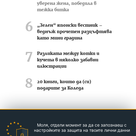
уверена жена, победила в
тежка битка
„Зелен“ японски вестник –
веднъж прочетен разцъфтява
като мини градина
Разликата между котки и
кучета в няколко забавни
илюстрации
20 книги, които да (си)
подарите за Коледа
Усмихвай се често ;-)
Моля, отдели момент за да се запознаеш с
Контакти
За нас
Реклама
настройките за защита на твоите лични данни