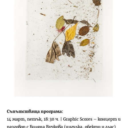
Съпътстваща програма:
14 март, петък, 18:30 ч. | Graphic Scores – концерт и
разговор с Биляна Вучкова (цигулка, обекти и глас)