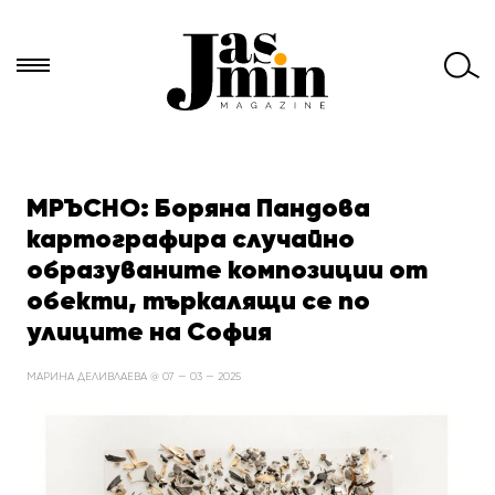
Търси
за:
МРЪСНО: Боряна Пандова
картографира случайно
образуваните композиции от
обекти, търкалящи се по
улиците на София
МАРИНА ДЕЛИВЛАЕВА @ 07 — 03 — 2025