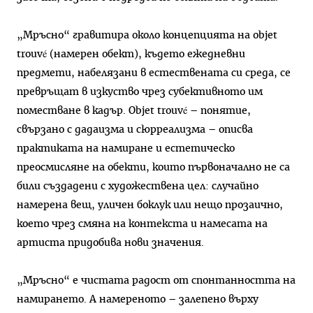
„Мръсно“ гравитира около концепцията на objet
trouvé (намерен обект), където ежедневни
предмети, набелязани в естествената си среда, се
превръщат в изкуство чрез субективното им
поместване в кадър. Objet trouvé – понятие,
свързано с дадаизма и сюрреализма – описва
практиката на намиране и естетическо
преосмисляне на обекти, които първоначално не са
били създадени с художествена цел: случайно
намерена вещ, уличен боклук или нещо прозаично,
което чрез смяна на контекста и намесата на
артиста придобива нови значения.
„Мръсно“ е чистата радост от спонтанността на
намирането. А намереното – залепено върху