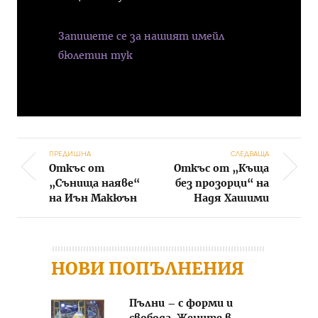
Запишете се за нашият имейл
бюлетин тук
ПРЕДИШНА
СЛЕДВАЩА
Откъс от
Откъс от „Къща
Post navigation
„Сънища наяве“
без прозорци“ на
на Иън Макюън
Надя Хашими
НОВИ ПОПЪЛНЕНИЯ
Пълни – с форми и