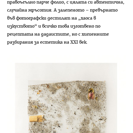
правоъгълно парче фолио, с цялата си автентична,
случайна мръсотия. А залепеното – превърнато
във фотографски дестилат на „хаоса в
изкуството“ и всичко това изготвено по
рецептата на дадаистите, но с хигиенните
разбирания за естетика на XXI век.