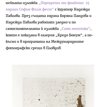
нейната изложба
„Портрети от фоайето: 25
години София Филм фест“
с куратор Надежда
Павлова. През същата година Боряна Пандова и
Надежда Павлова работят заедно и по
самостоятелната ѝ изложба
„Само минутка“
,
която е показана в галерия „Кредо Бонум“, а по-
късно и в програмата на Международните
фотографски срещи в Пловдив.