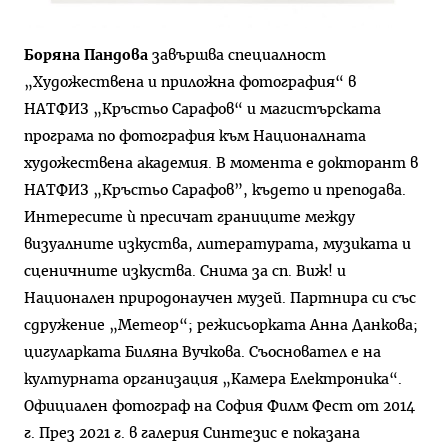
Боряна Пандова
завършва специалност
„Художествена и приложна фотография“ в
НАТФИЗ „Кръстьо Сарафов“ и магистърската
програма по фотография към Националната
художествена академия. В момента е докторант в
НАТФИЗ „Кръстьо Сарафов”, където и преподава.
Интересите ѝ пресичат границите между
визуалните изкуства, литературата, музиката и
сценичните изкуства. Снима за сп. Виж! и
Национален природонаучен музей. Партнира си със
сдружение „Метеор“; режисьорката Анна Данкова;
цигуларката Биляна Вучкова. Съосновател е на
културната организация „Камера Електроника“.
Официален фотограф на София Филм Фест от 2014
г. През 2021 г. в галерия Синтезис е показана