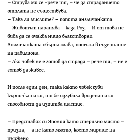
– Струва ми се -рече тя, – че за страданието
отплата не съществува.
– Така ли мислите? – попита англичанката.
– Животът наранява – каза Роз. – И от това не
бива да се очаква нищо благотворно.
Англичанката обърна глава, потъна в съзерцание
на павилиона.
– Ако човек не е готов да страда – рече тя, – не е
готов да живее.
И после един ден, така както човек губи
кърпичката си, тя бе изгубила вродената си
способност да изпитва щастие.
– Представях си Япония като стерилно място –
призна, – а не като място, което мирише на
пържено.