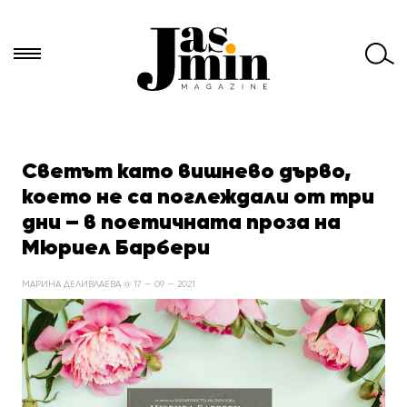
Търси
за:
Светът като вишнево дърво,
което не са поглеждали от три
дни – в поетичната проза на
Мюриел Барбери
МАРИНА ДЕЛИВЛАЕВА @ 17 — 09 — 2021