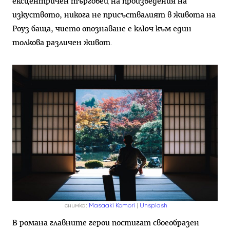
ексцентричен търговец на произведения на
изкуството, никога не присъствалият в живота на
Роуз баща, чието опознаване е ключ към един
толкова различен живот.
снимка:
Masaaki Komori
|
Unsplash
В романа главните герои постигат своеобразен