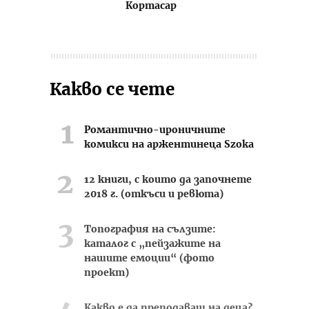
Кортасар
Какво се чете
Романтично-ироничните
комикси на аржентинеца Szoka
12 книги, с които да започнете
2018 г. (откъси и ревюта)
Топография на сълзите:
каталог с „пейзажите на
нашите емоции“ (фото
проект)
Какво е да преподаваш на деца?