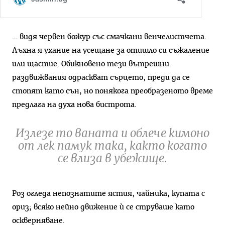
… видя червен божур със смачкани венчелистчета.
Лъхна я ухание на усещане за отишло си съжаление
или щастие. Обикновено тези вътрешни
раздвижвания одраскват сърцето, преди да се
стопят като сън, но понякога преобразеното време
предлага на духа нова бистрота.
Излезе то ваната и облече кимоно
от лек памук така, както когато
се влиза в убежище.
Роз огледа непознатите ястия, чайника, купата с
ориз; всяко нейно движение ѝ се струваше като
оскверняване.