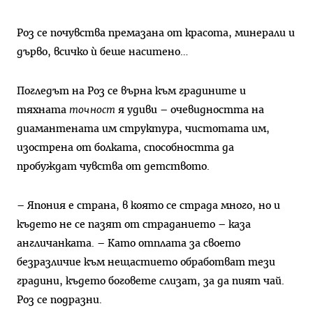
Роз се почувства премазана от красота, минерали и
дърво, всичко ѝ беше наситено…
Погледът на Роз се върна към градините и
тяхната
точност
я удиви – очевидността на
диамантената им структура, чистотата им,
изострена от болката, способността да
пробуждат чувства от детството.
– Япония е страна, в която се страда много, но и
където не се пазят от страданието – каза
англичанката. – Като отплата за своето
безразличие към нещастието обработват тези
градини, където боговете слизат, за да пият чай.
Роз се подразни.