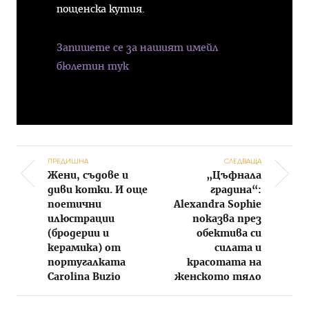
пощенска кутия.
Запишете се за нашият имейл
бюлетин тук
ПРЕДИШНА
СЛЕДВАЩА
Жени, съдове и
„Цъфнала
Post navigation
диви котки. И още
градина“:
поетични
Alexandra Sophie
илюстрации
показва през
(бродерии и
обектива си
керамика) от
силата и
португалката
красотата на
Carolina Buzio
женското тяло