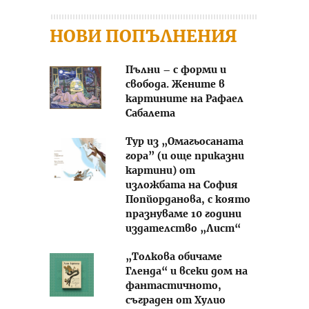
НОВИ ПОПЪЛНЕНИЯ
Пълни – с форми и
свобода. Жените в
картините на Рафаел
Сабалета
Тур из „Омагьосаната
гора” (и още приказни
картини) от
изложбата на София
Попйорданова, с която
празнуваме 10 години
издателство „Лист“
„Толкова обичаме
Гленда“ и всеки дом на
фантастичното,
съграден от Хулио