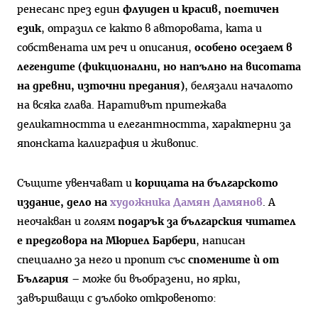
ренесанс през един
флуиден и красив, поетичен
език
, отразил се както в авторовата, ката и
собствената им реч и описания,
особено осезаем в
легендите (фикционални, но напълно на висотата
на древни, източни предания)
, белязали началото
на всяка глава. Наративът притежава
деликатността и елегантността, характерни за
японската калиграфия и живопис.
Същите увенчават и
корицата на българското
издание, дело на
художника Дамян Дамянов
. А
неочакван и голям
подарък за българския читател
е предговора на Мюриел Барбери
, написан
специално за него и пропит със
спомените ѝ от
България
– може би въобразени, но ярки,
завършващи с дълбоко откровеното: