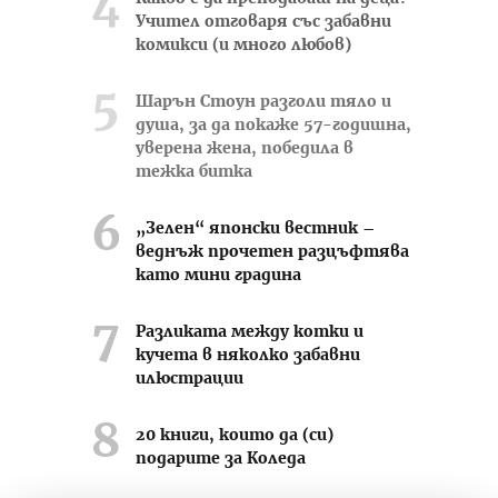
Учител отговаря със забавни
комикси (и много любов)
Шарън Стоун разголи тяло и
душа, за да покаже 57-годишна,
уверена жена, победила в
тежка битка
„Зелен“ японски вестник –
веднъж прочетен разцъфтява
като мини градина
Разликата между котки и
кучета в няколко забавни
илюстрации
20 книги, които да (си)
подарите за Коледа