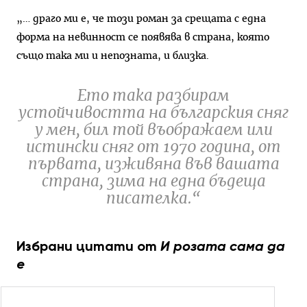
„… драго ми е, че този роман за срещата с една
форма на невинност се появява в страна, която
също така ми и непозната, и близка.
Ето така разбирам
устойчивостта на българския сняг
у мен, бил той въображаем или
истински сняг от 1970 година, от
първата, изживяна във вашата
страна, зима на една бъдеща
писателка.“
Избрани цитати от
И розата сама да
е