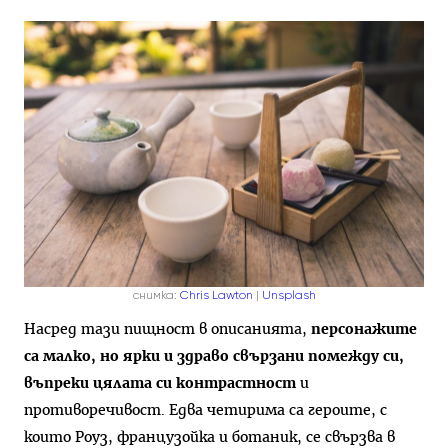
снимка:
Chris Lawton
|
Unsplash
Насред тази пищност в описанията,
персонажите
са малко, но ярки и здраво свързани помежду си,
въпреки цялата си контрастност
и
противоречивост. Едва четирима са героите, с
които Роуз, французойка и ботаник, се свързва в