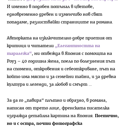
И именно в подобен потънал в цветове,
едновременно древен и изменчиво нов свят
попадаме, разлиствайки страниците на романа.
Авторката на изключително добре приетия от
критици и читатели
„Елегантността на
таралежа“
, ни отвежда в Япония с помощта на
Роуз – 40 годишна жена, поела по болезнения път
на спомени, откровения и себеоткриване, път на
който има място и за семейни тайни, и за древна
култура и легенди, за любов и смърт …
За да го „павира“ плътно и образно, в романа,
написан от трето лице, френската писателка
изгражда детайлна картина на Япония.
Поетично,
но и с остра, почти фотографска