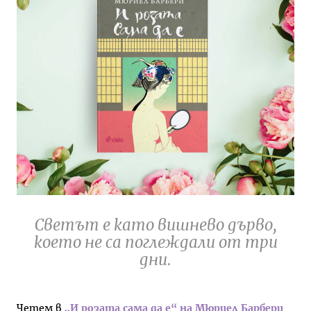
Светът е като вишнево дърво,
което не са поглеждали от три
дни.
Четем в
„И розата сама да е“ на Мюриел Барбери
.