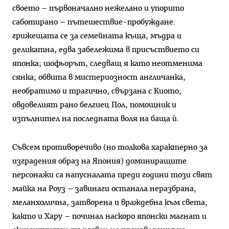
своето – първоначално нежелано и упорито
саботирано – пътешествие-пробуждане:
грижещата се за семейната къща, мъдра и
деликатна, едва забележима в присъствието си
японка; шофьорът, следващ я като неотменима
сянка; обвита в мистериозност англичанка,
необратимо и трагично, свързана с Киото;
овдовелият рано белгиец Пол, помощник и
изпълнител на последната воля на баща ѝ.
Съвсем противоречиво (но толкова характерно за
изградения образ на Япония) доминиращите
персонажи са напусналата преди години този свят
майка на Роуз – завинаги останала неразбрана,
меланхолична, затворена и враждебна към света;
както и Хару – починал наскоро японски магнат и