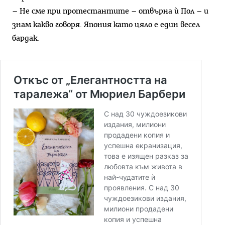
– Не сме при протестантите – отвърна ѝ Пол – и
знам какво говоря. Япония като цяло е един весел
бардак.