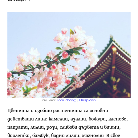
снимка:
Tom Zhang
|
Unsplash
Цветята и изобщо растенията са основни
действащи лица: камелии, азалии, божури, кленове,
папрати, лилии, рози, сливови дървета и вишни,
виолетки, бамбук, водни лилии, магнолии. В свое