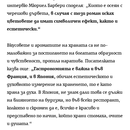
интервю Мюриел Барбери споделя: „Киото е осеян с
черешови дървета,
в случая с този роман исках
цветовете да имат символичен ефект, както и
естетически.“
Вкусовете и ароматите на храната са не по-
маловажни за постигането на богатата образност
и чувственост, пропила наратива. Писателката
казва още:
„Гастрономията е важна и във
Франция, и в Япония,
обичам естетическото и
духовното измерение на храненето, то е като
храна за духа. В Япония, не знам дали това се дължи
на влиянието на будизма, но във всеки ресторант,
колкото и скромен да е, всичко е красиво и
представено по начин, който храни стомаха, очите
и душата.“