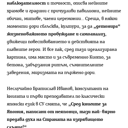
наблюдателност
и точност, описва нейните
храмове и градини с причудливи павилиони, нейните
обичаи, митове, чаени церемонии… Среща, в някои
моменти дори сблъсква, култури, за да
„детонира“
жизненоважното пробуждане и самоанализ
,
движещи повествованието и действията на
главните герои. И все пак, сред тази идеализирана
картина, има място и за съвременно Киото, за
бетона, забързания ритъм, съмнителните
заведения, миризмата на пържено дори.
Неслучайно Братислав Иванов, консултант на
книгата и първи преподавател по класически
японски език в СУ смята, че
„Сред книгите за
Япония, написани от неяпонци, тази най-вярно
предава духа на Страната на изгряващото
слънце!“
.