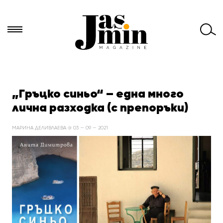
Търси
за:
„Гръцко синьо“ – една много
лична разходка (с препоръки)
МАРИНА ДЕЛИВЛАЕВА @ 03 — 09 — 2021