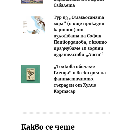
Сабалета
Тур из „Омагьосаната
гора” (и още приказни
картини) от
изложбата на София
Попйорданова, с която
празнуваме 10 години
издателство „Лист“
„Толкова обичаме
Гленда“ и всеки дом на
фантастичното,
съграден от Хулио
Кортасар
Какво се чете