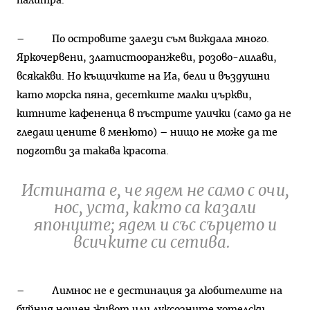
палитра.
– По островите залези съм виждала много.
Яркочервени, златистооранжеви, розово-лилави,
всякакви. Но къщичките на Иа, бели и въздушни
като морска пяна, десетките малки църкви,
китните кафененца в пъстрите улички (само да не
гледаш цените в менюто) – нищо не може да те
подготви за такава красота.
Истината е, че ядем не само с очи,
нос, уста, както са казали
японците; ядем и със сърцето и
всичките си сетива.
– Лимнос не е дестинация за любителите на
буйния нощен живот или луксозните хотелски