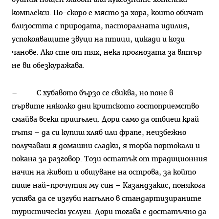
комплекси. По-скоро е място за хора, които обичат
близостта с природата, пасторалната идилия,
успокояващите звуци на птици, цикади и кози
чанове. Ако сте от тях, нека прогнозата за вятър
не ви обезкуражава.
– С хубавото бързо се свиква, но поне в
първите няколко дни критското гостоприемство
смайва всеки пришълец. Дори само да отбиеш край
пътя – да си купиш хляб или фрапе, неизбежно
получаваш я домашни сладки, я торба портокали и
покана за разговор. Този остатък от традиционния
начин на живот и общуване на острова, за който
пише най-прочутия му син – Казандзакис, понякога
успява да се изгуби напълно в стандартизираните
туристически услуги. Дори тогава е достатъчно да