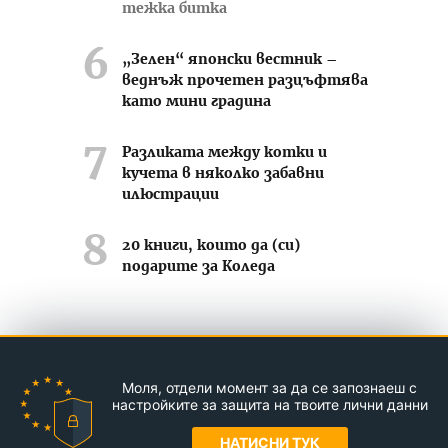
тежка битка
„Зелен“ японски вестник –
веднъж прочетен разцъфтява
като мини градина
Разликата между котки и
кучета в няколко забавни
илюстрации
20 книги, които да (си)
подарите за Коледа
Усмихвай се често ;-)
Моля, отдели момент за да се запознаеш с
Контакти
За нас
Реклама
настройките за защита на твоите лични данни
© Jasmin.bg 2011-2026
НАТИСНИ ТУК