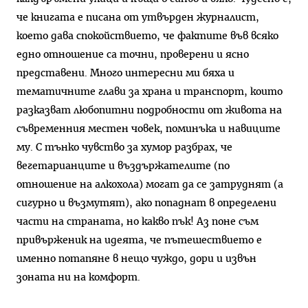
че книгата е писана от утвърден журналист,
което дава спокойствието, че фактите във всяко
едно отношение са точни, проверени и ясно
представени. Много интересни ми бяха и
тематичните глави за храна и транспорт, които
разказват любопитни подробности от живота на
съвременния местен човек, поминъка и навиците
му. С тънко чувство за хумор разбрах, че
вегетарианците и въздържателите (по
отношение на алкохола) могат да се затруднят (а
сигурно и възмутят), ако попаднат в определени
части на страната, но какво пък! Аз поне съм
привърженик на идеята, че пътешествието е
именно потапяне в нещо чуждо, дори и извън
зоната ни на комфорт.