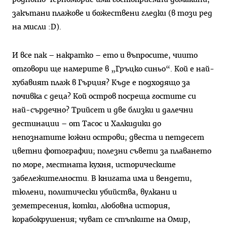
закътани плажове и божествени гледки (в този ред
на мисли :D).
И все пак – накратко – ето и въпросите, чиито
отговори ще намерите в „Гръцко синьо“. Кой е най-
хубавият плаж в Гърция? Къде е подходящо за
почивка с деца? Кой остров посреща гостите си
най-сърдечно? Трийсет и две близки и далечни
дестинации – от Тасос и Халкидики до
непознатите южни острови; двеста и петдесет
цветни фотографии; полезни съвети за плаването
по море, местната кухня, историческите
забележителности. В книгата има и вендети,
тюлени, политически убийства, вулкани и
земетресения, котки, любовна история,
корабокрушения; чуват се стъпките на Омир,