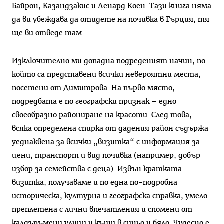
Байрон, Казандзакис и Ленард Коен. Тази книга няма
да ви убеждава да отидете на почивка в Гърция, тя
ще ви отведе там.
Изключително ми допадна подреденият начин, по
който са представени всички невероятни места,
посетени от Димитрова. На първо място,
подредбата е по географски признак – едно
своеобразно райониране на красоти. След това,
всяка определена спирка от дадения район съдържа
уеднаквена за всички „визитка“ с информация за
цени, транспорт и вид почивка (например, добър
избор за семейства с деца). Извън кратката
визитка, получаваме и по една по-подробна
историческа, културна и географска справка, умело
преплетена с лични впечатления и спомени от
калдъръмени улици и къщи в синьо и бяло. Чудесно е,