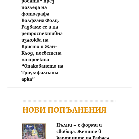
роекти“ през
погледа на
фотографа
Волфганг Фолц.
Радваме се и на
ретроспективна
изложба на
Кристо и Жан-
Клод, посветена
на проекта
“Опаковането на
Триумфалната
арка”
НОВИ ПОПЪЛНЕНИЯ
Пълни – с форми и
свобода. Жените в
картините на Рафаел