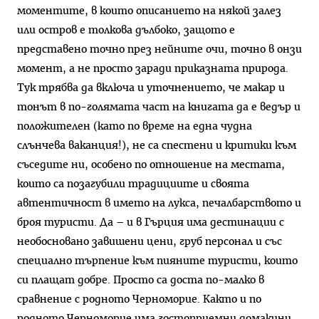
моментите, в които описанието на някой залез
или остров е толкова дълбоко, защото е
представено точно през нейните очи, точно в онзи
момент, а не просто заради приказната природа.
Тук трябва да включа и уточнението, че макар и
тонът в по-голямата част на книгата да е ведър и
положителен (като по време на една чудна
слънчева ваканция!), не са спестени и критики към
съседите ни, особено по отношение на местата,
които са позагубили традициите и своята
автентичност в името на лукса, печалбарството и
броя туристи. Да – и в Гърция има дестинации с
необосновано завишени цени, груб персонал и със
специално търпение към пияните туристи, които
си плащат добре. Просто са доста по-малко в
сравнение с родното Черноморие. Както и по
родното Черноморие има гостоприемни домакини,