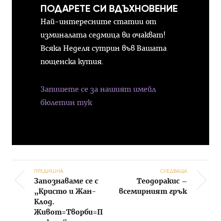
ПОДАРЕТЕ СИ ВДЪХНОВЕНИЕ
Най-интересните статии от
изминалата седмица ви очакват!
Всяка Неделя сутрин във Вашата
пощенска кутия.
Запишете се за нашият имейл
бюлетин тук
ПРЕДИШНА
СЛЕДВАЩА
Запознаваме се с
Теодоракис –
Post navigation
„Кристо и Жан-
всемирният грък
Клод.
Живот=Творби=П