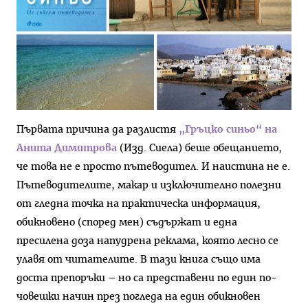
Първата причина да разлистя
„Гръцко синьо“ на
Анита Димитрова
(Изд. Сиела) беше обещанието,
че това не е просто пътеводител. И наистина не е.
Пътеводителите, макар и изключително полезни
от гледна точка на практическа информация,
обикновено (според мен) съдържат и една
пресилена доза напудрена реклама, която лесно се
улавя от читателите. В тази книга също има
доста препоръки – но са представени по един по-
човешки начин през погледа на един обикновен