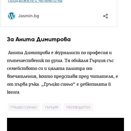
За Анита Димитрова
Анита Димитрова е журналист по професия и
пътешественик по душа. Тя обикаля Гърция със
семейството си и цялата палитра от
впечатления, които представя пред читателя, е
от първа ръка. „Гръцко синьо“ е дебютната й
книга.
ГРЪЦКО СИНЬО
ГЪРЦИЯ
ПЪТЕВОДИТЕЛ