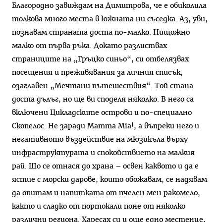
Благородно завиждам на Димитрова, че е обиколила
толкова много места в южната ни съседка. Аз, уви,
познавам страната доста по-малко. Нищожно
малко от първа ръка. Докато разлиствах
страниците на „Гръцко синьо“, си отбелязвах
посещения и преживявания за личния списък,
озаглавен „Мечтани пътешествия“. Той стана
доста дълъг, но ще ви споделя няколко. В него са
включени Цикладските острови и по-специално
Скопелос. Не заради Mamma Mia!, а въпреки него и
негативното въздействие на мюзикъла върху
инфраструктурата и спокойствието на малкия
рай. Що се отнася до храна – освен каквото и да е
ястие с морски дарове, които обожавам, се надявам
да опитам и напитката от пчелен мен ракомело,
както и сладко от портокали поне от няколко
различни региона. Харесах си и още едно местенце,