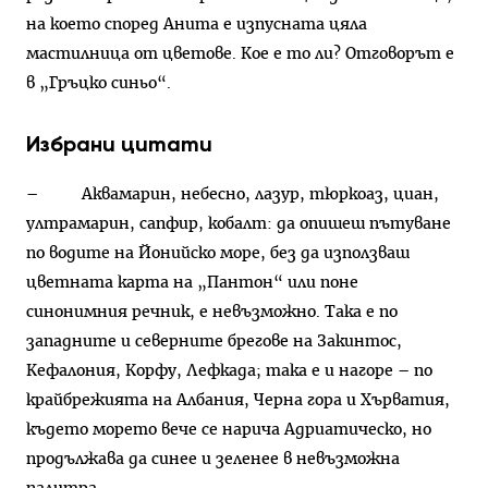
на което според Анита е изпусната цяла
мастилница от цветове. Кое е то ли? Отговорът е
в „Гръцко синьо“.
Избрани цитати
– Аквамарин, небесно, лазур, тюркоаз, циан,
ултрамарин, сапфир, кобалт: да опишеш пътуване
по водите на Йонийско море, без да използваш
цветната карта на „Пантон“ или поне
синонимния речник, е невъзможно. Така е по
западните и северните брегове на Закинтос,
Кефалония, Корфу, Лефкада; така е и нагоре – по
крайбрежията на Албания, Черна гора и Хърватия,
където морето вече се нарича Адриатическо, но
продължава да синее и зеленее в невъзможна