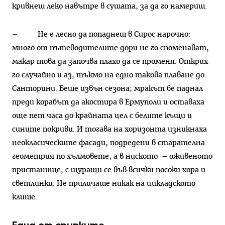
кривнеш леко навътре в сушата, за да го намериш.
– Не е лесно да попаднеш в Сирос нарочно:
много от пътеводителите дори не го споменават,
макар това да започва плахо да се променя. Открих
го случайно и аз, тъкмо на едно такова плаване до
Санторини. Беше извън сезона; мракът бе паднал
преди корабът да акостира в Ермуполи и оставаха
още пет часа до крайната цел с белите къщи и
сините покриви. И тогава на хоризонта изникнаха
неокласическите фасади, подредени в старателна
геометрия по хълмовете, а в ниското – оживеното
пристанище, с щуращи се във всички посоки хора и
светлинки. Не приличаше никак на цикладското
клише.
Една от спирките