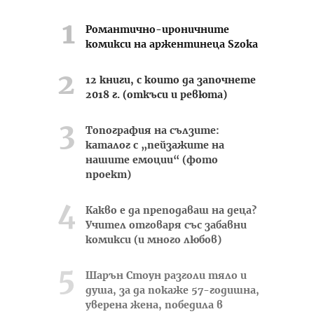
Романтично-ироничните
комикси на аржентинеца Szoka
12 книги, с които да започнете
2018 г. (откъси и ревюта)
Топография на сълзите:
каталог с „пейзажите на
нашите емоции“ (фото
проект)
Какво е да преподаваш на деца?
Учител отговаря със забавни
комикси (и много любов)
Шарън Стоун разголи тяло и
душа, за да покаже 57-годишна,
уверена жена, победила в