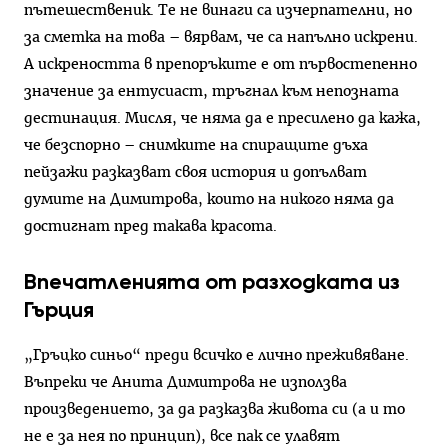
пътешественик. Те не винаги са изчерпателни, но
за сметка на това – вярвам, че са напълно искрени.
А искреността в препоръките е от първостепенно
значение за ентусиаст, тръгнал към непозната
дестинация. Мисля, че няма да е пресилено да кажа,
че безспорно – снимките на спиращите дъха
пейзажи разказват своя история и допълват
думите на Димитрова, които на никого няма да
достигнат пред такава красота.
Впечатленията от разходката из
Гърция
„Гръцко синьо“ преди всичко е лично преживяване.
Въпреки че Анита Димитрова не използва
произведението, за да разказва живота си (а и то
не е за нея по принцип), все пак се улавят