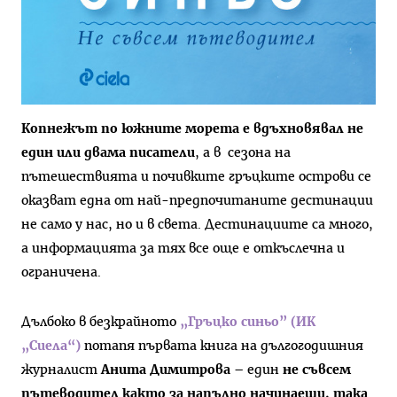
Копнежът по южните морета е вдъхновявал не
един или двама писатели
, а в сезона на
пътешествията и почивките гръцките острови се
оказват една от най-предпочитаните дестинации
не само у нас, но и в света. Дестинациите са много,
а информацията за тях все още е откъслечна и
ограничена.
Дълбоко в безкрайното
„Гръцко синьо” (ИК
„Сиела“)
потапя първата книга на дългогодишния
журналист
Анита Димитрова
– един
не съвсем
пътеводител както за напълно начинаещи, така