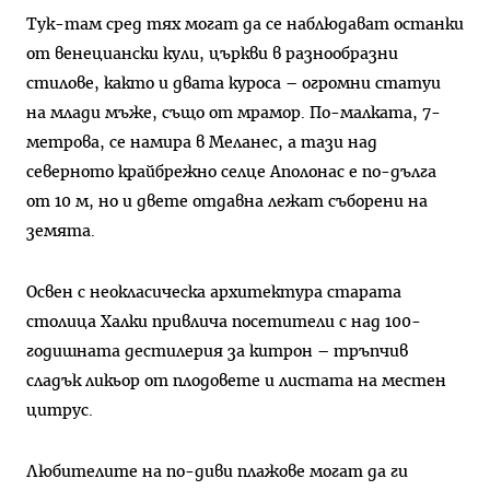
Тук-там сред тях могат да се наблюдават останки
от венеци­ански кули, църкви в разнообразни
стилове, както и двата куроса – огромни статуи
на млади мъже, също от мрамор. По-малката, 7-
метрова, се намира в Меланес, а тази над
северното крайбрежно селце Аполонас е по-дълга
от 10 м, но и двете отдавна лежат събо­рени на
земята.
Освен с неокласическа архи­тектура старата
столица Хал­ки привлича посетители с над 100-
годишната дестилерия за ки­трон – тръпчив
сладък ликьор от плодовете и листата на местен
цитрус.
Любителите на по-диви плажо­ве могат да ги