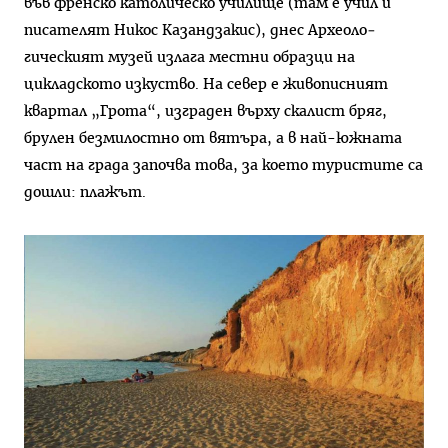
във френско католическо училище (там е учил и
писателят Никос Казандзакис), днес Археоло­
гическият музей излага местни образци на
цикладското изкуство. На север е живописният
квартал „Грота“, изграден върху скалист бряг,
брулен безмилостно от вя­търа, а в най-южната
част на града започва това, за което ту­ристите са
дошли: плажът.