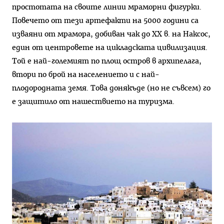
простотата на своите линии мраморни фигурки.
Повечето от тези артефакти на 5000 години са
изваяни от мрамо­ра, добиван чак до XX в. на Наксос,
един от центровете на цикладска­та цивилизация.
Той е най-големи­ят по площ остров в архипелага,
втори по брой на населението и с най-
плодородната земя. Това доня­къде (но не съвсем) го
е защитило от нашествието на туризма.