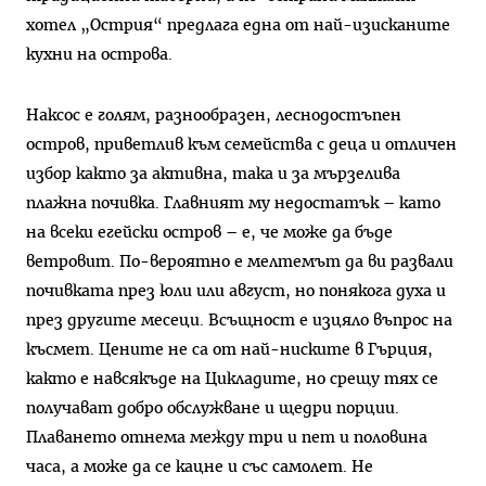
хотел „Острия“ предлага една от най-изисканите
кухни на острова.
Наксос е голям, разнообразен, леснодостъпен
остров, приветлив към семейства с деца и отличен
избор както за активна, така и за мързелива
плажна почивка. Главни­ят му недостатък – като
на всеки егейски остров – е, че може да бъде
ветровит. По-вероятно е мелте­мът да ви развали
почивката през юли или август, но понякога духа и
през другите месеци. Всъщност е изцяло въпрос на
късмет. Цените не са от най-ниските в Гърция,
както е навсякъде на Цикладите, но срещу тях се
полу­чават добро обслужване и щедри порции.
Плаването отнема меж­ду три и пет и половина
часа, а може да се кацне и със самолет. Не