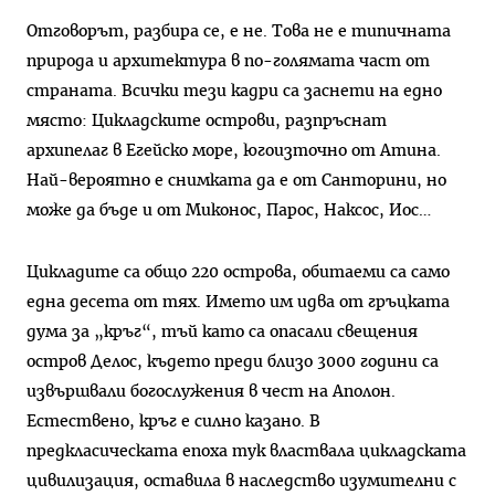
Отговорът, разбира се, е не. Това не е типичната
природа и ар­хитектура в по-голямата част от
страната. Всички тези кадри са за­снети на едно
място: Цикладските острови, разпръснат
архипелаг в Егейско море, югоизточно от Ати­на.
Най-вероятно е снимката да е от Санторини, но
може да бъде и от Миконос, Парос, Наксос, Иос…
Цикладите са общо 220 остро­ва, обитаеми са само
една десета от тях. Името им идва от гръц­ката
дума за „кръг“, тъй като са опасали свещения
остров Делос, където преди близо 3000 години са
извършвали богослужения в чест на Аполон.
Естествено, кръг е силно казано. В
предкласическата епоха тук властвала цикладската
цивилизация, оставила в наслед­ство изумителни с