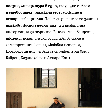
поезия, литература в едно, този „не съвсем
пътеводител“ надскача географските и
исторически реалии
. Той съдържа не само златни
плажове, фотогенични залези и практична
информация за туриста. В него има и вендети,
тюлени, политически убийства, вулкани и
земетресения, котки, любовна история,
корабокрушения; чуват се стъпките на Омир,
Байрон, Казандзакис и Ленард Коен.