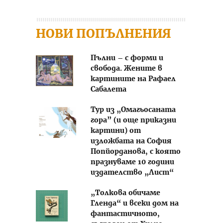
НОВИ ПОПЪЛНЕНИЯ
Пълни – с форми и
свобода. Жените в
картините на Рафаел
Сабалета
Тур из „Омагьосаната
гора” (и още приказни
картини) от
изложбата на София
Попйорданова, с която
празнуваме 10 години
издателство „Лист“
„Толкова обичаме
Гленда“ и всеки дом на
фантастичното,