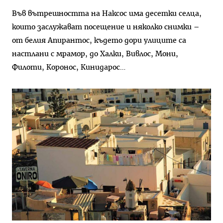
Във вътрешността на Наксос има десетки селца,
които заслужават посещение и няколко снимки –
от белия Апирантос, където дори улиците са
настлани с мрамор, до Халки, Вивлос, Мони,
Филоти, Коронос, Кинидарос…