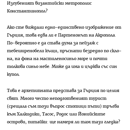
Изгубеният византийски метрополис
Константинопол?
Ако сте виждали едно-един­ствено изображение от
Гърция, това едва ли е Партенонът на Акропола.
По-вероятно е да става дума за пейзаж с
тебеширенобели къщи, пръснати безредно по скло­
на, на фона на мастиленосиньо море и почти
толкова синьо небе. Може да има и църква със син
ку­пол.
Това е архетипната предста­ва за Гърция по целия
свят. Много често неподготвеният турист
(срещала съм този въпрос сто­тици пъти) тръгва
към Халкиди­ки, Тасос, Родос или Йонийските
острови, питайки: ще намеря ли там тази гледка?