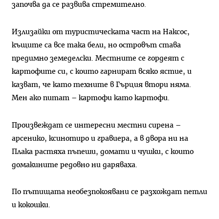
започва да се развива стремително.
Излизайки от туристическата част на Наксос,
къщите са все така бели, но островът става
предимно земеделски. Местните се гордеят с
картофите си, с които гарнират всяко ястие, и
казват, че като техните в Гърция втори няма.
Мен ако питат – картофи като картофи.
Произвеждат се интересни местни сирена –
арсенико, ксинотиро и гравиера, а в двора ни на
Плака растяха пъпеши, домати и чушки, с които
домакините редовно ни даряваха.
По пътищата необезпокоявани се разхождат петли
и кокошки.