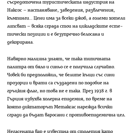
съсредоточена туристическата индустрия на
Наксос – настаня­ване, заведения, развлечения,
към­пинги… Цени има за всеки джоб, а големи хотели
липсват – всяка сграда стои на цикладските есте­
тически позиции и е безупречно белосана и
декорирана.
Навярно малцина знаят, че така типичната
палитра от бяло и синьо се е получила случайно.
Човек би предположил, че белите къщи със сини
прозорци и врати са създадени по подобие на
гръцкия флаг, но това не е така. През 1938 г. в
Гърция избухва холерна епидемия, по време на
която диктаторът Метаксас на­режда всички
сгради да бъдат ва­росани с противоепидемична цел.
Негасената вар е известна от столетия като