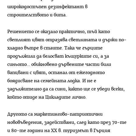
широкодостъпен дезинфектант в
строителството и бита.
Решението се оказало практично, тъй като
светлият цвят отразява светлината и държи по-
хладно вътре в стаите. Така че гърците
продължили да белосват къщурките си, а за
синьото… обикновено дървените части били
вапцвани с цвят, останал от ежегодното
боядисване на семейната лодка. И не е
задължително да са сини, както ще се убеди всеки,
който отиде на Цикладите лично.
Другото са маркетингово-патриотични
нововъведения, задействани, след като през 70-те
и 80-те години на XX в. туризмът в Гърция