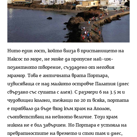
Нито един гост, който вли­за в пристанището на
Наксос по море, не може да пропусне най-им­
позантното творение, създадено от неговия
мрамор. Това е антич­ната врата Портара,
извисяваща се над малкото островче Палатия (днес
свързано със сушата с алея). С размери 6 на 3.5 м и
чудовищни колони, тежащи по 20 т всяка, портата
е трябвало да бъде вход към храм на Аполон,
съответ­стващ на нейното величие. Този храм
никога не е бил завършен. Но Портара е устояла на
преврат­ностите на времето и стои там и днес,