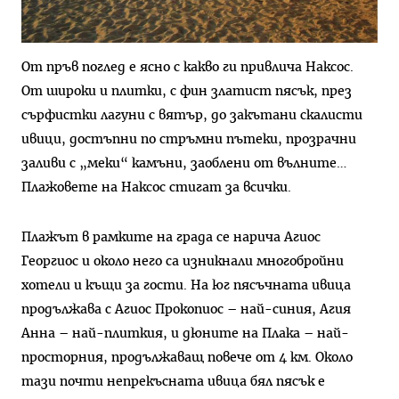
От пръв поглед е ясно с какво ги привлича Наксос.
От широки и плитки, с фин златист пясък, през
сърфистки лагуни с вятър, до за­кътани скалисти
ивици, достъпни по стръмни пътеки, прозрачни
за­ливи с „меки“ камъни, заоблени от вълните…
Плажовете на Наксос стигат за всички.
Плажът в рамките на града се нарича Агиос
Георгиос и около него са изникнали многобройни
хотели и къщи за гости. На юг пясъчната ивица
продължава с Агиос Про­копиос – най-синия, Агия
Анна – най-плиткия, и дюните на Плака – най-
просторния, продължаващ по­вече от 4 км. Около
тази почти непрекъсната ивица бял пясък е