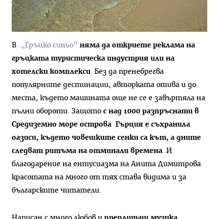
В
„Гръцко синьо”
няма да откриете реклама на
гръцката туристическа индустрия или на
хотелски комплекси
. Без да пренебрегва
популярните дестинации, авторката отива и до
места, където машината още не се е завъртяла на
пълни обороти. Защото
с над 1000 разпръснати в
Средиземно море острова Гърция е съхранила
оазиси, където човешките сенки са кът, а дните
следват ритъма на отминали времена
. И
благодарение на ентусиазма на Анита Димитрова
красотата на много от тях става видима и за
българските читатели.
Написан с много любов и
преплитащ музика,