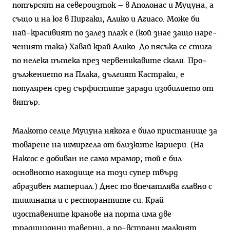
потърсят на севе­роизток – в Аполонас и Муцуна, а
също и на юг в Пиргаки, Алико и Агиасо. Може би
най-красивият по залез плаж е (кой знае защо наре­
ченият така) Хавай край Алико. До пясъка се стига
по нелека пътека през червеникавите скали. Про­
дължението на Плака, дългият Кастраки, е
популярен сред сър­фистите заради изобилието от
вятър.
Малкото селце Муцуна някога е било пристанище за
товарене на шмиргела от близките кариери. (На
Наксос е добиван не само мра­мор; той е бил
основното находи­ще на този супер твърд
абразивен материал.) Днес то впечатлява главно с
тишината и с ресторан­тите си. Край
изоставените кра­нове на порта има две
традицион­ни таверни, а по-встрани малкият