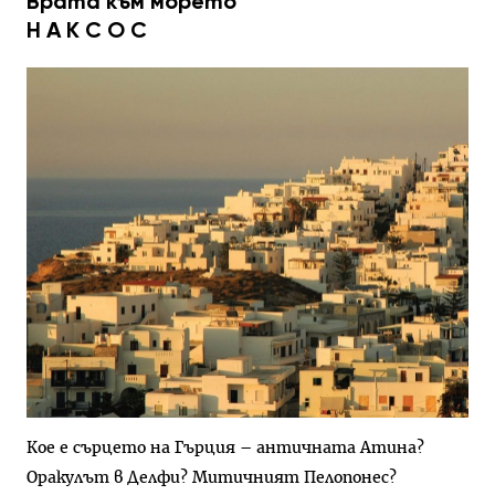
Врата към морето
Н А К С О С
Кое е сърцето на Гърция – ан­тичната Атина?
Оракулът в Делфи? Митичният Пело­понес?