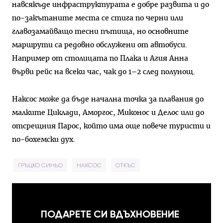
навсякъде инфраструктурата е добре развита и до
по-закъта­ните места се стига по черни или
главозамайващо тесни пътища, но основните
маршрути са редов­но обслужени от автобуси.
Напри­мер от столицата по Плака и Агия Анна
върви рейс на всеки час, чак до 1–2 след полунощ.
Наксос може да бъде начална точка за плавания до
малките Ци­клади, Аморгос, Миконос и Делос или до
отсрещния Парос, който има още повече туристи и
по-бо­хемски дух.
ГРЪЦКО СИНЬО
НАКСОС
ОТКЪС
ПОДАРЕТЕ СИ ВДЪХНОВЕНИЕ