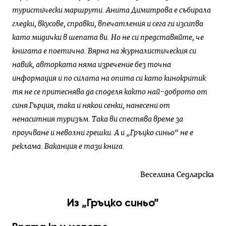
туристически маршрути. Анита Димитрова е събирала
гледки, вкусове, справки, впечатления и сега ги изсипва
като мидички в шепата ви. Но не си представяйте, че
книгата е поетична. Вярна на журналистическия си
навик, авторката няма изречение без точна
информация и по силата на опита си като кинокритик
тя не се притеснява да споделя както най-доброто от
синя Гърция, така и някои сенки, нанесени от
ненаситния туризъм. Така ви спестява време за
проучване и неволни грешки. А и „Гръцко синьо“ не е
реклама. Ваканция е тази книга.
Веселина Седларска
Из „Гръцко синьо”