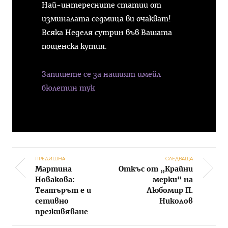
Най-интересните статии от
изминалата седмица ви очакват!
Всяка Неделя сутрин във Вашата
пощенска кутия.
Запишете се за нашият имейл
бюлетин тук
ПРЕДИШНА
СЛЕДВАЩА
Мартина
Откъс от „Крайни
Post navigation
Новакова:
мерки“ на
Театърът е и
Любомир П.
сетивно
Николов
преживяване