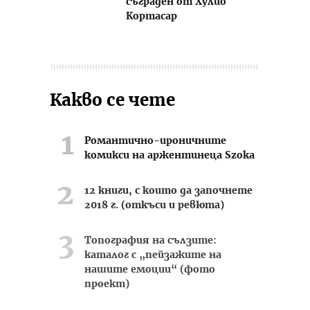
съграден от Хулио
Кортасар
Какво се чете
Романтично-ироничните
комикси на аржентинеца Szoka
12 книги, с които да започнете
2018 г. (откъси и ревюта)
Топография на сълзите:
каталог с „пейзажите на
нашите емоции“ (фото
проект)