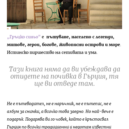
„Гръцко синьо”
е
пътуване, населено с легенди,
митове, герои, богове, живописни острови и море
.
Истинско пиршество на сетивата и ума.
Тази книга няма да ви убеждава да
отидете на почивка в Гърция, тя
ще ви отведе там.
Не е пътеводител, не е наръчник, не е пътепис, не е
албум за снимки, а всичко това заедно. Но най-вече е
подарък. Подарява ви го човек, който е кръстосвал
Гърция по всички традиционни и недотам известни