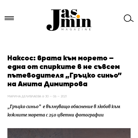
Търси
за:
Наксос: врата към морето –
една от спирките в не съвсем
пътеводителя „Гръцко синьо”
на Анита Димитрова
МАРИНА ДЕЛИВЛАЕВА @ 30 — 06 — 2021
„Гръцко синьо” е вълнуващо обяснение в любов към
южните морета с 250 цветни фотографии