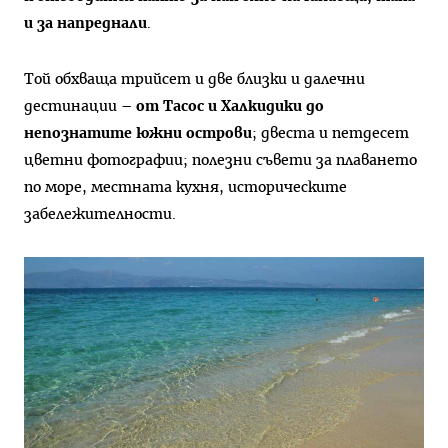
и за напреднали
.
Toй обхваща трийсет и две близки и далечни
дестинации –
от Тасос и Халкидики до
непознатите южни острови
; двеста и петдесет
цветни фотографии; полезни съвети за плаването
по море, местната кухня, историческите
забележителности.