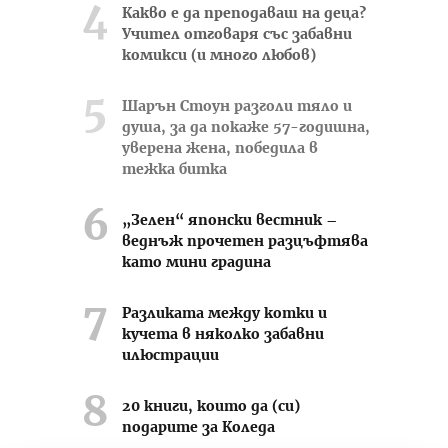
Какво е да преподаваш на деца?
Учител отговаря със забавни
комикси (и много любов)
Шарън Стоун разголи тяло и
душа, за да покаже 57-годишна,
уверена жена, победила в
тежка битка
„Зелен“ японски вестник –
веднъж прочетен разцъфтява
като мини градина
Разликата между котки и
кучета в няколко забавни
илюстрации
20 книги, които да (си)
подарите за Коледа