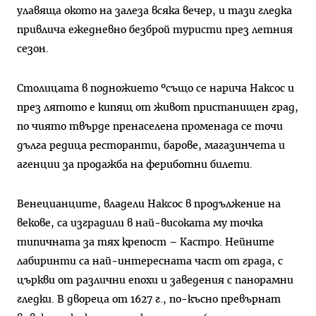
улавяща окото на залеза всяка вечер, и тази гледка
привли­ча ежедневно безброй туристи през летния
сезон.
Столицата в подножието ºсъщо се нарича Наксос и
през ля­тото е кипящ от живот приста­нищен град,
по чиято твърде пре­населена променада се точи
дълга редица ресторанти, барове, мага­зинчета и
агенции за продажба на фериботни билети.
Венецианците, владели Нак­сос в продължение на
векове, са изградили в най-високата му точ­ка
типичната за тях крепост – Кастро. Нейните
лабиринти са най-интересната част от града, с
църкви от различни епохи и за­ведения с панорамни
гледки. В двореца от 1627 г., по-късно пре­върнат