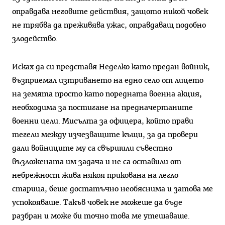
оправдава неговите действия, защото никой човек
не трябва да преживява ужас, оправдаващ подобно
злодейство.
Исках да си представя Неделко като предан войник,
възприемал изтриването на едно село от лицето
на земята просто като поредната военна акция,
необходима за постигане на предначертаните
военни цели. Мисълта за офицера, който прави
тегели между изчезващите къщи, за да провери
дали войниците му са свършили съвестно
възложената им задача и не са оставили от
небрежност жива някоя прикована на легло
старица, беше достатъчно необяснима и затова ме
успокояваше. Такъв човек не можеше да бъде
разбран и може би точно това ме утешаваше.