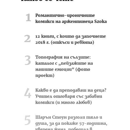
Романтично-ироничните
комикси на аржентинеца Szoka
12 книги, с които да започнете
2018 г. (откъси и ревюта)
Топография на сълзите:
каталог с „пейзажите на
нашите емоции“ (фото
проект)
Какво е да преподаваш на деца?
Учител отговаря със забавни
комикси (и много любов)
Шарън Стоун разголи тяло и
душа, за да покаже 57-годишна,
уверена жена, победила в