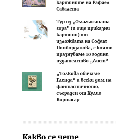
картините на Рафаел
Сабалета
Тур из „Омагьосаната
гора” (и още приказни
картини) от
изложбата на София
Попйорданова, с която
празнуваме 10 години
издателство „Лист“
„Толкова обичаме
Гленда“ и всеки дом на
фантастичното,
съграден от Хулио
Кортасар
Какво се чете