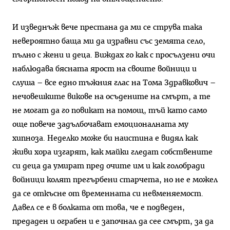
И изведнъж вече престана да ми се струва така
невероятно баща ми да изравни със земята село,
пълно с жени и деца. Виждах го как с просълзени очи
наблюдава бясната ярост на своите войници и
слуша – все едно тъжния глас на Тома Здравкович –
нечовешките викове на осъдените на смърт, а те
не могат да го повикат на помощ, тъй като само
още повече задълбочават емоционалната му
хипноза. Неделко може би наистина е видял как
живи хора изгарят, как майки гледат собствените
си деца да умират пред очите им и как голобради
войници колят прегърбени старчета, но не е можел
да се откъсне от временната си невменяемост.
Давел се е в болката от това, че е подведен,
предаден и ограбен и е започнал да сее смърт, за да