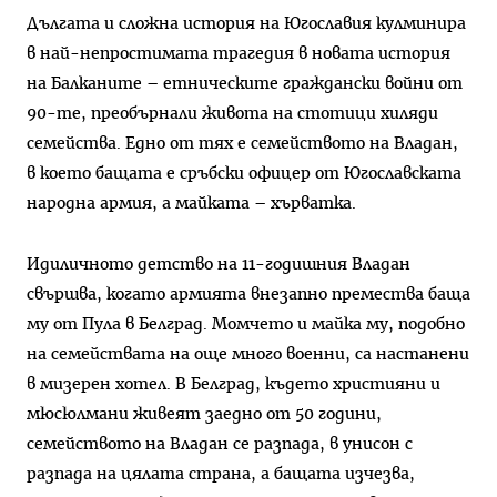
Дългата и сложна история на Югославия кулминира
в най-непростимата трагедия в новата история
на Балканите – етническите граждански войни от
90-те, преобърнали живота на стотици хиляди
семейства. Едно от тях е семейството на Владан,
в което бащата е сръбски офицер от Югославската
народна армия, а майката – хърватка.
Идиличното детство на 11-годишния Владан
свършва, когато армията внезапно премества баща
му от Пула в Белград. Момчето и майка му, подобно
на семействата на още много военни, са настанени
в мизерен хотел. В Белград, където християни и
мюсюлмани живеят заедно от 50 години,
семейството на Владан се разпада, в унисон с
разпада на цялата страна, а бащата изчезва,