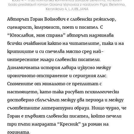
bodo predstavili roman Gorana Vojnovica z naslovom Figa; Beletrina,
Kersnikova 4, LJUBLJANA
Авторът Горан Войнович е словенски режисьор,
сценарист, колумнист, поет и писател. С
“Югославия, моя страна” авторът надминава
всички очаквания както на читателите, така и на
критиците и си спечелва място сред най-
интересните млади словенски писатели.
Динамичната история лавира изкусно между
ироничното отстранение и сериозния глас.
Спомените от миналото се преплитат с
настоящето, като така рисуват психологически
достоверно сблъсъкът между два периода и между
съответните литературни образи. Нищо чудно, че
Горан е първият словенски писател, който печели
три пъти наградата “Кресник” за роман на
годината.