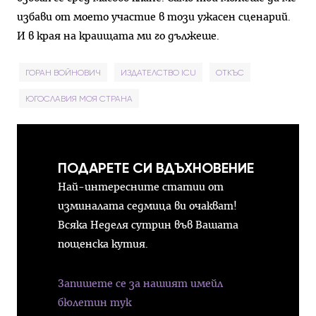
избави от моето участие в този ужасен сценарий.
И в края на краищата ми го дължеше.
ГОРАН ВОЙНОВИЧ
ИЗДАТЕЛСТВО ICU
ОТКЪС
ЮГОСЛАВИЯ МОЯ СТРАНА
ПОДАРЕТЕ СИ ВДЪХНОВЕНИЕ
Най-интересните статии от
изминалата седмица ви очакват!
Всяка Неделя сутрин във Вашата
пощенска кутия.
Запишете се за нашият имейл
бюлетин тук