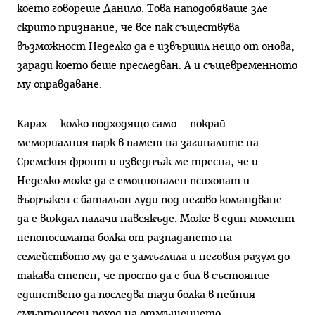
което говореше Данило. Това наподобяваше зле
скрито признание, че все пак съществува
възможност Неделко да е извършил нещо от онова,
заради което беше преследван. А и същевременното
му оправдаване.
Карах – колко подходящо само – покрай
мемориалния парк в памет на загиналите на
Сремския фронт и изведнъж ме тресна, че и
Неделко може да е емоционален психопат и –
въоръжен с батальон луди под негово командване –
да е виждал палачи навсякъде. Може в един момент
непоносимата болка от разпадането на
семейството му да е замъглила и неговия разум до
такава степен, че просто да е бил в състояние
единствено да последва тази болка в нейния
смъртоносен поход на отмъщението.