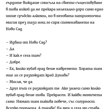
гърдите виждаше смисъла на своето съществуване
в това никой да не прекара нелегално дори само едно
шише сръбски алкохол, но в неговата патриотична
мисия през тази нощ го спря споменаването на
Нови Сад.
– Идваш от Нови Сад?
– Да.
– И как е сега там?
– Добре.
– Ех, колко хубав град беше навремето. Хората там
още ли се разхождат край Дунава?
– Мисля, че да.
– Друг път се разхождат те. Ако знаеш само колко
хубав град беше това. Прекрасен. И какви момичета
само. Нямат там такива повече, със сигурност.
Всичко пропадна. А тогава! На мен и сега ми става,