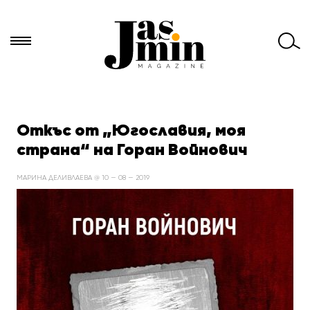
Търси
за:
Откъс от „Югославия, моя
страна“ на Горан Войнович
МАРИНА ДЕЛИВЛАЕВА @ 10 — 08 — 2019