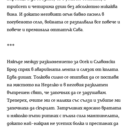
трийсет и четирима души без абсолютно никаква
вина. И докато неговият огън бавно гаснел в
погубеното село, войната се разпалвала все повече и
повече и преминала оттатък Сава.
***
Някъде между разклонението за Осек и Славонски
Брод спрях в аварийната лента и слязох от колата.
Едва дишах. Толкова силно се опитвах да се поставя
на мястото на Неделко и в неговия разклатен
вътрешен свят, че започнах да се задушавам.
Треперех, очите ми се наляха със сълзи и зъбите ми
започнаха да скърцат. Затръшнах ядосано вратата
и няколко пъти ритнах с пълна сила мантинелата,
докато най-накрая не усетих болка и престанах да