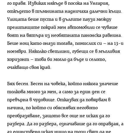
го правя. Извиках някъде в посока на Унгария,
откъдето в тъмнината надничаха далечни къщи.
Улицата беше пуста и в дългите паузи между
прелитащите покрай мен автомобили се чуваше
воят на вятъра из необятната панонска равнина.
Беше нощ като онази тогава, помислих си – на 13-и
ноември. Няколко светлини, губещи се в мъгливия
хоризонт – това би могло да бъде и селото,
очакващо своя край.
Бях бесен. Бесен на човека, който някога значеше
толкова много за мен, а само за един ден се
превърна в чудовище. Отказвах да повярвам в
начина, по който си обяснявах неговото
преобразяване, защото все още не исках да го
разбера. Да го разбера, означаваше да го оправдая, а
аз единствено исках нищо на този свят да не