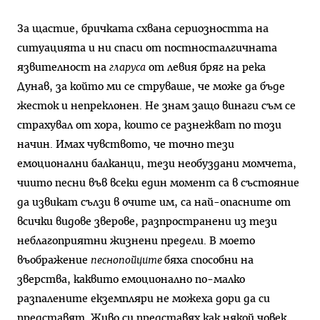
За щастие, бричката схвана сериозността на
ситуацията и ни спаси от постносталгичната
язвителност на
гларуса
от левия бряг на река
Дунав, за който ми се струваше, че може да бъде
жесток и непреклонен. Не знам защо винаги съм се
страхувал от хора, които се разнежват по този
начин. Имах чувството, че точно тези
емоционални балканци, тези необуздани момчета,
чиито песни във всеки един момент са в състояние
да извикат сълзи в очите им, са най-опасните от
всички видове зверове, разпространени из тези
неблагоприятни жизнени предели. В моето
въображение
песнопойците
бяха способни на
зверства, каквито емоционално по-малко
разпалените екземпляри не можеха дори да си
представят. Живо си представях как някой човек,