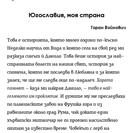
Югославия, моя страна
Горан Войнович
Това е историята, която много години по-късно
Неделко научил от Вида и която сега на свой ред ми
разказа синът ѝ Данило. Това беше история за най-
страшната болест на нашия свят, история за
спомена, която ме последва в Любляна и за която
знаех, че ще ме следва още по-надалеч.
Хората
помнят
– каза ми накрая Данило, –
това е най-
голямото им проклятие
. И думите му ме преследваха
по планинските завои на Фрушка гора и из
равнините около град Рума, чак докато един
хърватски митничар не ги прогони насилствено
оттам за известно време. Човекът с герб на