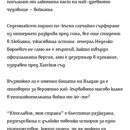
погълнат от лакомата паст на най-древното
чудовище – войната.
Седемнайсет години по-късно случайно сърфиране
из интернет разкрива пред сина, все още студент
в Любляна, ужасяваща истина: генерал Неделко
Бороевич не само не е мъртъв, както твърди
официалната версия, ами е дезертьор в изгнание,
изправен пред Хагския съд.
Възможно ли е именно бащата на Владан да е
отговорен за вероятно най-кървавото масово клане
в унищожителната война от 90-те?
“Югославия, моя страна” е блестящо разказана,
разтърсваща и дълбоко човешка история за едно
пътешествие, което знаеш, че не можеш да