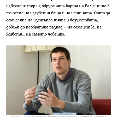
избегнеш: тур из обруганата карта на Балканите в
търсене на изгубения баща и на истината. Опит за
осмисляне на изстъпленията и безумствата,
довели до необратим разпад – на семейства, на
животи… на самото човешко.
koda 4 – 11.00 novinarska konferenca zalozbe Beletrina, na kateri