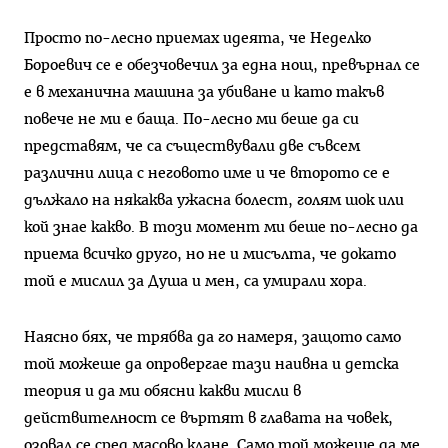
Просто по-лесно приемах идеята, че Неделко
Бороевич се е обезчовечил за една нощ, превърнал се
е в механична машина за убиване и като такъв
повече не ми е баща. По-лесно ми беше да си
представям, че са съществували две съвсем
различни лица с неговото име и че второто се е
дължало на някаква ужасна болест, голям шок или
кой знае какво. В този момент ми беше по-лесно да
приема всичко друго, но не и мисълта, че докато
той е мислил за Душа и мен, са умирали хора.
Наясно бях, че трябва да го намеря, защото само
той можеше да опровергае тази наивна и детска
теория и да ми обясни какви мисли в
действителност се въртят в главата на човек,
озовал се сред масово клане. Само той можеше да ме