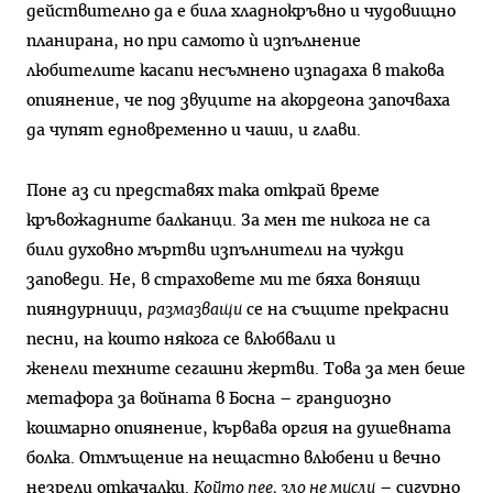
действително да е била хладнокръвно и чудовищно
планирана, но при самото ѝ изпълнение
любителите касапи несъмнено изпадаха в такова
опиянение, че под звуците на акордеона започваха
да чупят едновременно и чаши, и глави.
Поне аз си представях така открай време
кръвожадните балканци. За мен те никога не са
били духовно мъртви изпълнители на чужди
заповеди. Не, в страховете ми те бяха вонящи
пияндурници,
размазващи
се на същите прекрасни
песни, на които някога се влюбвали и
женели техните сегашни жертви. Това за мен беше
метафора за войната в Босна – грандиозно
кошмарно опиянение, кървава оргия на душевната
болка. Отмъщение на нещастно влюбени и вечно
незрели откачалки.
Който пее, зло не мисли
– сигурно