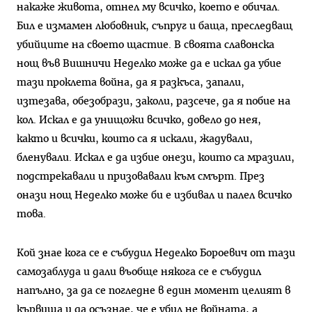
накаже живота, отнел му всичко, което е обичал.
Бил е измамен любовник, съпруг и баща, преследващ
убийците на своето щастие. В своята славонска
нощ във Вишничи Неделко може да е искал да убие
тази проклета война, да я разкъса, запали,
изтезава, обезобрази, заколи, разсече, да я побие на
кол. Искал е да унищожи всичко, довело до нея,
както и всички, които са я искали, жадували,
бленували. Искал е да избие онези, които са мразили,
подстрекавали и призовавали към смърт. През
онази нощ Неделко може би е избивал и палел всичко
това.
Кой знае кога се е събудил Неделко Бороевич от тази
самозаблуда и дали въобще някога се е събудил
напълно, за да се погледне в един момент целият в
кървища и да осъзнае, че е убил не войната, а