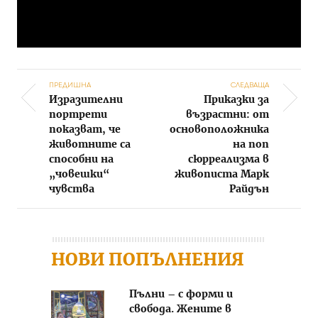
ПРЕДИШНА
СЛЕДВАЩА
Изразителни
Приказки за
Post navigation
портрети
възрастни: от
показват, че
основоположника
животните са
на поп
способни на
сюрреализма в
„човешки“
живописта Марк
чувства
Райдън
НОВИ ПОПЪЛНЕНИЯ
Пълни – с форми и
свобода. Жените в