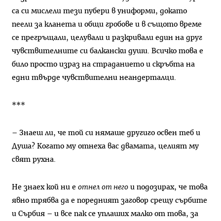
са си мислели тези пубери в униформи, докато
пеели за кланета и общи гробове и в същото време
се прегръщали, целували и разкривали един на друг
чувствителните си балкански души. Всичко това е
било просто израз на страданието и скръбта на
едни твърде чувствителни неандерталци.
***
– Знаеш ли, че той си нямаше другиго освен теб и
Душа? Когато му отнеха вас двамата, целият му
свят рухна.
Не знаех кой ни е
отнел от него
и подозирах, че това
явно трябва да е поредният заговор срещу сърбите
и Сърбия – и все пак се уплаших малко от това, за