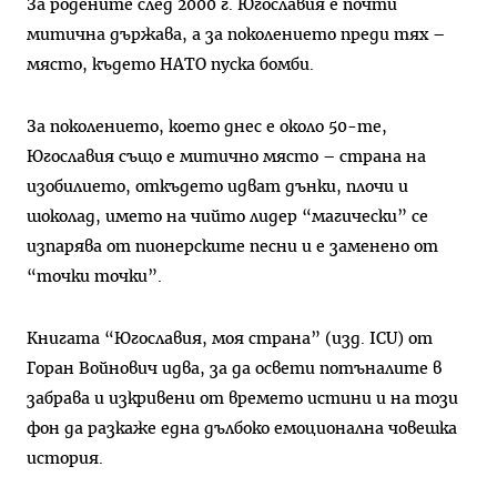
За родените след 2000 г. Югославия е почти
митична държава, а за поколението преди тях –
място, където НАТО пуска бомби.
За поколението, което днес е около 50-те,
Югославия също е митично място – страна на
изобилието, откъдето идват дънки, плочи и
шоколад, името на чийто лидер “магически” се
изпарява от пионерските песни и е заменено от
“точки точки”.
Книгата “Югославия, моя страна” (изд. ICU) от
Горан Войнович идва, за да освети потъналите в
забрава и изкривени от времето истини и на този
фон да разкаже една дълбоко емоционална човешка
история.