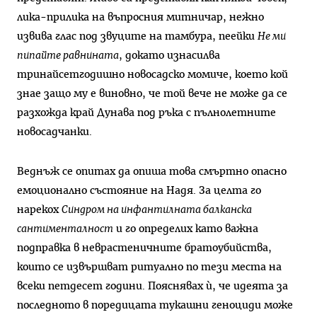
лика-прилика на въпросния митничар, нежно
извива глас под звуците на тамбура, пеейки
Не ми
пипайте равнината
, докато изнасилва
тринайсетгодишно новосадско момиче, което кой
знае защо му е виновно, че той вече не може да се
разхожда край Дунава под ръка с пълнолетните
новосадчанки.
Веднъж се опитах да опиша това смъртно опасно
емоционално състояние на Надя. За целта го
нарекох
Синдром на инфантилната балканска
сантименталност
и го определих като важна
подправка в неврастеничните братоубийства,
които се извършват ритуално по тези места на
всеки петдесет години. Пояснявах ѝ, че идеята за
последното в поредицата тукашни геноциди може