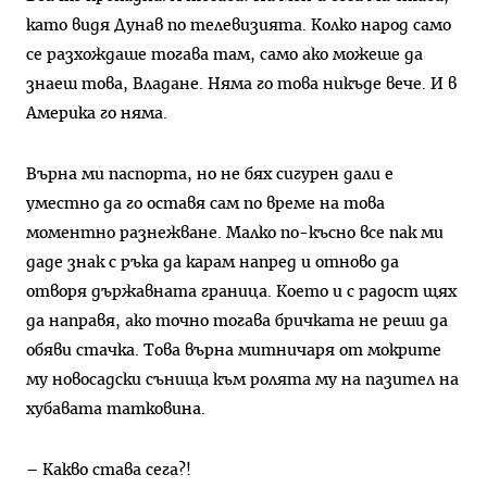
като видя Дунав по телевизията. Колко народ само
се разхождаше тогава там, само ако можеше да
знаеш това, Владане. Няма го това никъде вече. И в
Америка го няма.
Върна ми паспорта, но не бях сигурен дали е
уместно да го оставя сам по време на това
моментно разнежване. Малко по-късно все пак ми
даде знак с ръка да карам напред и отново да
отворя държавната граница. Което и с радост щях
да направя, ако точно тогава бричката не реши да
обяви стачка. Това върна митничаря от мокрите
му новосадски сънища към ролята му на пазител на
хубавата татковина.
– Какво става сега?!