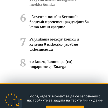
тежка битка
„Зелен“ японски вестник –
веднъж прочетен разцъфтява
като мини градина
Разликата между котки и
кучета в няколко забавни
илюстрации
20 книги, които да (си)
подарите за Коледа
Усмихвай се често ;-)
Моля, отдели момент за да се запознаеш с
Контакти
За нас
Реклама
настройките за защита на твоите лични данни