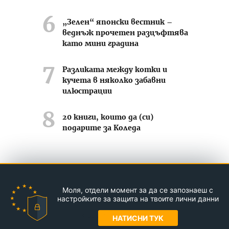
„Зелен“ японски вестник –
веднъж прочетен разцъфтява
като мини градина
Разликата между котки и
кучета в няколко забавни
илюстрации
20 книги, които да (си)
подарите за Коледа
Усмихвай се често ;-)
Моля, отдели момент за да се запознаеш с
Контакти
За нас
Реклама
настройките за защита на твоите лични данни
© Jasmin.bg 2011-2026
НАТИСНИ ТУК