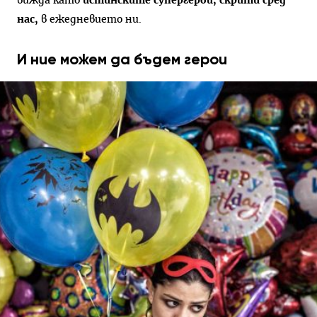
вижда като
истинските супергерои, скрити сред
нас,
в ежедневието ни.
И ние можем да бъдем герои