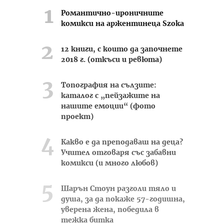
Романтично-ироничните
комикси на аржентинеца Szoka
12 книги, с които да започнете
2018 г. (откъси и ревюта)
Топография на сълзите:
каталог с „пейзажите на
нашите емоции“ (фото
проект)
Какво е да преподаваш на деца?
Учител отговаря със забавни
комикси (и много любов)
Шарън Стоун разголи тяло и
душа, за да покаже 57-годишна,
уверена жена, победила в
тежка битка