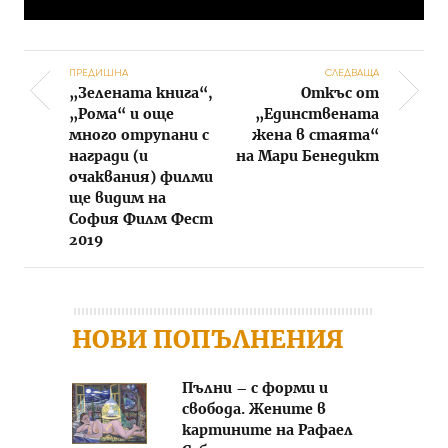
ПРЕДИШНА
СЛЕДВАЩА
„Зелената книга“,
Откъс от
Post navigation
„Рома“ и още
„Единствената
много отрупани с
жена в стаята“
награди (и
на Мари Бенедикт
очаквания) филми
ще видим на
София Филм Фест
2019
НОВИ ПОПЪЛНЕНИЯ
Пълни – с форми и
свобода. Жените в
картините на Рафаел