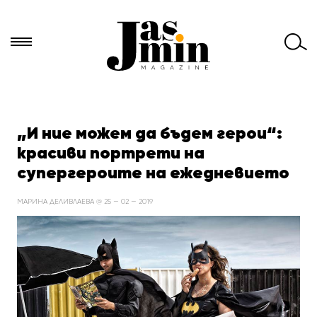
Търси
за:
„И ние можем да бъдем герои“:
красиви портрети на
супергероите на ежедневието
МАРИНА ДЕЛИВЛАЕВА @ 25 — 02 — 2019