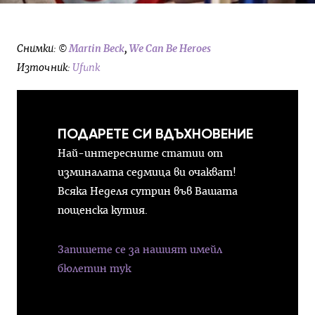
Снимки: ©
Martin Beck
,
We Can Be Heroes
Източник:
Ufunk
ПОДАРЕТЕ СИ ВДЪХНОВЕНИЕ
Най-интересните статии от
изминалата седмица ви очакват!
Всяка Неделя сутрин във Вашата
пощенска кутия.
Запишете се за нашият имейл
бюлетин тук