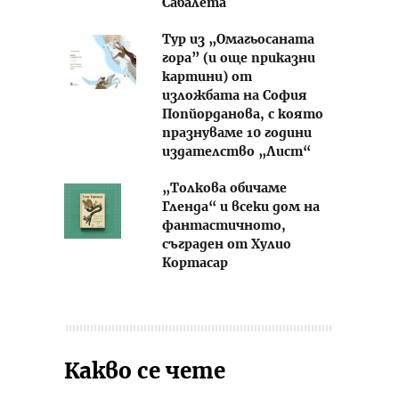
Сабалета
Тур из „Омагьосаната
гора” (и още приказни
картини) от
изложбата на София
Попйорданова, с която
празнуваме 10 години
издателство „Лист“
„Толкова обичаме
Гленда“ и всеки дом на
фантастичното,
съграден от Хулио
Кортасар
Какво се чете