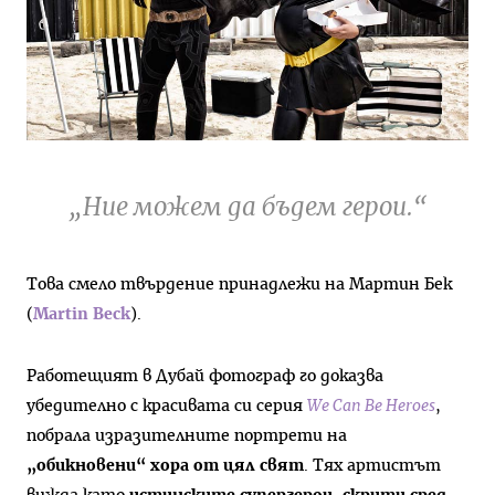
„Ние можем да бъдем герои.“
Това смело твърдение принадлежи на Мартин Бек
(
Martin Beck
).
Работещият в Дубай фотограф го доказва
убедително с красивата си серия
We Can Be Heroes
,
побрала изразителните портрети на
„обикновени“ хора от цял свят
. Тях артистът