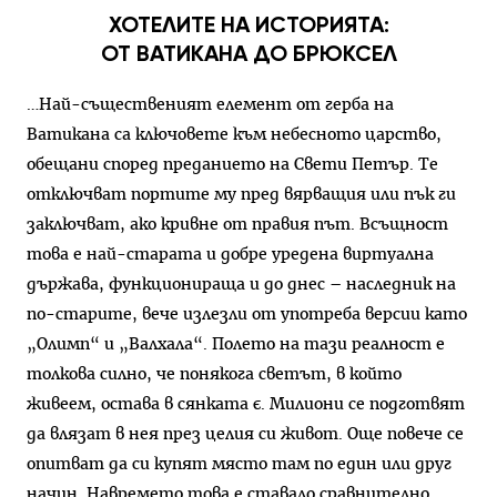
ХОТЕЛИТЕ НА ИСТОРИЯТА:
ОТ ВАТИКАНА ДО БРЮКСЕЛ
…Най-същественият елемент от герба на
Ватикана са ключовете към небесното царство,
обещани според преданието на Свети Петър. Те
отключват портите му пред вярващия или пък ги
заключват, ако кривне от правия път. Всъщност
това е най-старата и добре уредена виртуална
държава, функционираща и до днес – наследник на
по-старите, вече излезли от употреба версии като
„Олимп“ и „Валхала“. Полето на тази реалност е
толкова силно, че понякога светът, в който
живеем, остава в сянката є. Милиони се подготвят
да влязат в нея през целия си живот. Още повече се
опитват да си купят място там по един или друг
начин. Навремето това е ставало сравнително