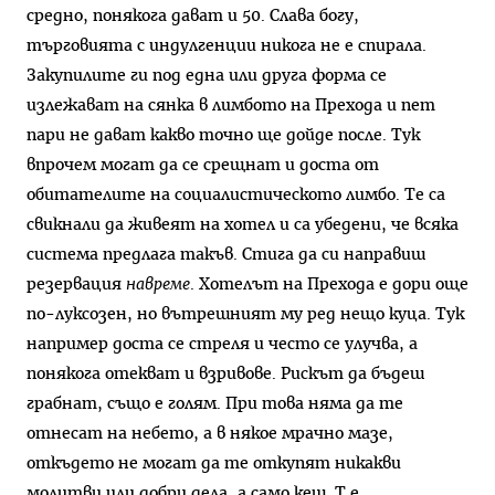
средно, понякога дават и 50. Слава богу,
търговията с индулгенции никога не е спирала.
Закупилите ги под една или друга форма се
излежават на сянка в лимбото на Прехода и пет
пари не дават какво точно ще дойде после. Тук
впрочем могат да се срещнат и доста от
обитателите на социалистическото лимбо. Те са
свикнали да живеят на хотел и са убедени, че всяка
система предлага такъв. Стига да си направиш
резервация
навреме
. Хотелът на Прехода е дори още
по-луксозен, но вътрешният му ред нещо куца. Тук
например доста се стреля и често се улучва, а
понякога отекват и взривове. Рискът да бъдеш
грабнат, също е голям. При това няма да те
отнесат на небето, а в някое мрачно мазе,
откъдето не могат да те откупят никакви
молитви или добри дела, а само кеш. Т.е.