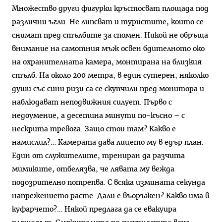
Множество други фигурки кръстосват площада под
различни ъгли. Не липсват и туристите, които се
снимат пред стълбите за спомен. Никой не обръща
внимание на самотния мъж освен бдителното око
на охранителната камера, монтирана на близкия
стълб. На около 200 метра, в един сутерен, няколко
души със сини ризи са се скупчили пред монитора и
наблюдават неподвижния силует. Първо с
недоумение, а десетина минути по-късно – с
нескрита тревога. Защо стои там? Какво е
намислил?… Камерата дава лицето му в едър план.
Един от служителите, трениран да разчита
мимиките, отбелязва, че лявата му вежда
подозрително потрепва. С всяка измината секунда
напрежението расте. Дали е въоръжен? Какво има в
куфарчето?… Някой предлага да се евакуира