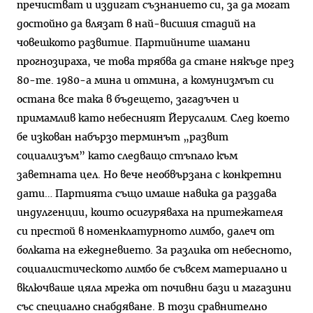
пречистват и издигат съзнанието си, за да могат
достойно да влязат в най-висшия стадий на
човешкото развитие. Партийните шамани
прогнозираха, че това трябва да стане някъде през
80-те. 1980-а мина и отмина, а комунизмът си
остана все така в бъдещето, загадъчен и
примамлив като небесният Йерусалим. След което
бе изкован набързо терминът „развит
социализъм” като следващо стъпало към
заветната цел. Но вече необвързана с конкретни
дати… Партията също имаше навика да раздава
индулгенции, които осигуряваха на притежателя
си престой в номенклатурното лимбо, далеч от
болката на ежедневието. За разлика от небесното,
социалистическото лимбо бе съвсем материално и
включваше цяла мрежа от почивни бази и магазини
със специално снабдяване. В този сравнително