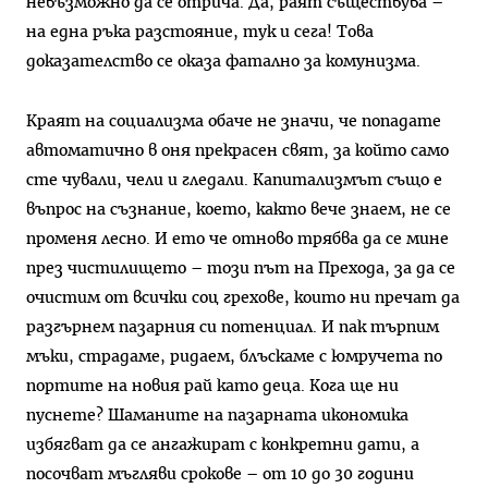
невъзможно да се отрича. Да, раят съществува –
на една ръка разстояние, тук и сега! Това
доказателство се оказа фатално за комунизма.
Краят на социализма обаче не значи, че попадате
автоматично в оня прекрасен свят, за който само
сте чували, чели и гледали. Капитализмът също е
въпрос на съзнание, което, както вече знаем, не се
променя лесно. И ето че отново трябва да се мине
през чистилището – този път на Прехода, за да се
очистим от всички соц грехове, които ни пречат да
разгърнем пазарния си потенциал. И пак търпим
мъки, страдаме, ридаем, блъскаме с юмручета по
портите на новия рай като деца. Кога ще ни
пуснете? Шаманите на пазарната икономика
избягват да се ангажират с конкретни дати, а
посочват мъгляви срокове – от 10 до 30 години