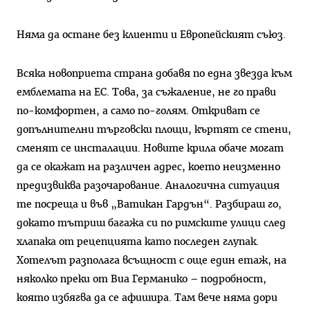
Няма да остане без клиенти и Европейският съюз.
Всяка новоприета страна добавя по една звезда към
емблемата на ЕС. Това, за съжаление, не го прави
по-комфортен, а само по-голям. Откриват се
допълнителни търговски площи, къртят се стени,
сменят се инсталации. Новите крила обаче могат
да се окажат на различен адрес, което неизменно
предизвиква разочарование. Аналогична ситуация
те посреща и във „Ватикан Гардън“. Разбираш го,
докато тътриш багажа си по римските улици след
хлапака от рецепцията като последен глупак.
Хотелът разполага всъщност с още един етаж, на
няколко преки от Виа Германико – подробност,
която избягва да се афишира. Там вече няма дори