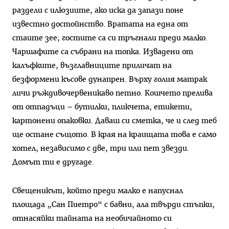
раздели с илюзиите, ако иска да запази поне
известно достойнство. Вратата на една от
стаите зее; гостите са си тръгнали преди малко.
Чаршафите са събрани на топка. Извадени от
калъфките, възглавниците приличат на
безформени късове дунапрен. Върху голия матрак
личи ръждивочервеникаво петно. Кошчето прелива
от отпадъци – бутилки, пликчета, етикети,
картонени опаковки. Даваш си сметка, че и след теб
ще остане същото. В края на краищата това е само
хотел, независимо с две, три или пет звезди.
Домът ти е другаде.
Свещеникът, който преди малко е напуснал
площада „Сан Пиетро“ с бавни, ала твърди стъпки,
отнасяйки тайната на необичайното си