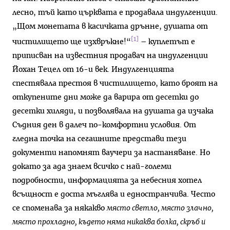
лесно, тъй като църквата е продавала индулгенции.
„Щом монетата в касичката дрънне, душата от
[1]
чистилището ще изхвръкне!“
– куплетът е
приписван на известния продавач на индулгенции
Йохан Тецел от 16-и век. Индулгенцията
спестявала престоя в чистилището, като броят на
откупените дни може да варира от десетки до
десетки хиляди, и позволявала на душата да изчака
Съдния ден в далеч по-комфортни условия. От
гледна точка на сегашните представи тези
документи напомнят ваучери за настаняване. Но
докато за ада знаем всичко с най-големи
подробности, информацията за небесния хотел
всъщност е доста мъглява и едностранчива. Често
се споменава за някакво
място светло, място злачно,
място прохладно, където няма никаква болка, скръб и