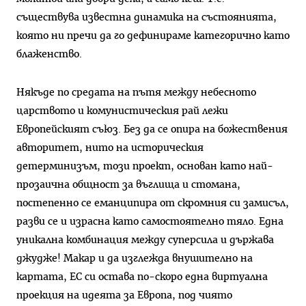
съществува известна динамика на състоянията,
която ни пречи да го дефинираме категорично като
блаженство.
Някъде по средата на пътя между небесното
царството и комунистическия рай лежи
Европейският съюз. Без да се опира на божествения
авторитет, нито на историческия
детерминизъм, този проект, основан като най-
прозаична общност за въглища и стомана,
постепенно се еманципира от скромния си замисъл,
разви се и израсна като самостоятелно тяло. Една
уникална комбинация между суперсила и държава
джудже! Макар и да изглежда внушително на
картата, ЕС си остава по-скоро една виртуална
проекция на идеята за Европа, под чиято