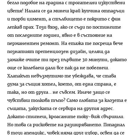
бегло подобие на градина с трогателни изкуствени
цветя! Налага се да минеш край купчина отпадъци
и торби цимент, а стълбището е покрито с фин
лепкав прах. Този вход, ако се съди по постингите
от последните години, явно е в състояние на
перманентен ремонт. На етажа те посреща вече
познатият претенциозен дизайн, целящ да
замаже очите ти през първите 30 минути, докато
още се колебаеш дали все пак да не побегнеш.
Хлапакът невъзмутимо те убеждава, че става
дума за същия хотел, което, от една страна, е
така, но от друга… не съвсем. Иначе защо се
чувстваш толкова тъпо? Само глобата за клозета е
същата, закуската се сервира на другия адрес.
Докато стигнеш, кроасаните току-виж свършили.
Но това са рисковете на разширяването. Попаднал
в този апендикс, човек няма друг избор, освен да се