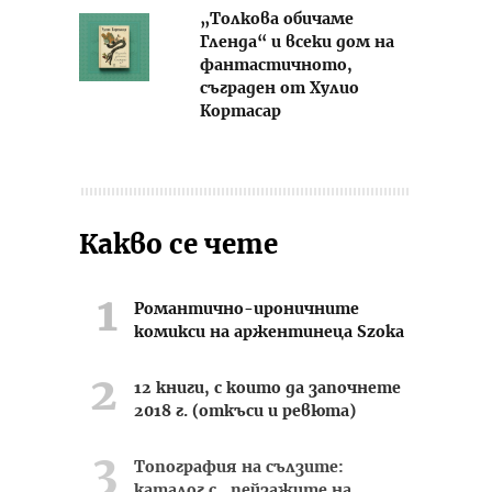
„Толкова обичаме
Гленда“ и всеки дом на
фантастичното,
съграден от Хулио
Кортасар
Какво се чете
Романтично-ироничните
комикси на аржентинеца Szoka
12 книги, с които да започнете
2018 г. (откъси и ревюта)
Топография на сълзите:
каталог с „пейзажите на