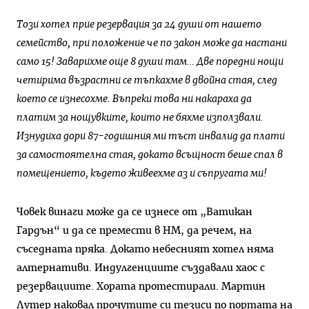
Този хотел прие резервация за 24 души от нашето
семейство, при положение че по закон може да настани
само 15! Заварихме още 8 души там… Две поредни нощи
четирима възрастни се тъпкахме в двойна стая, след
което се изнесохме. Въпреки това ни накараха да
платим за нощувките, които не бяхме използвали.
Изнудиха дори 87-годишния ми тъст инвалид да плати
за самостоятелна стая, докато всъщност беше спал в
помещението, където живеехме аз и съпругата ми!
Човек винаги може да се изнесе от „Ватикан
Гардън“ и да се премести в HM, да речем, на
съседната пряка. Докато небесният хотел няма
алтернативи. Индулгенциите създавали хаос с
резервациите. Хората протестирали. Мартин
Лутер наковал прочутите си тезиси по портата на