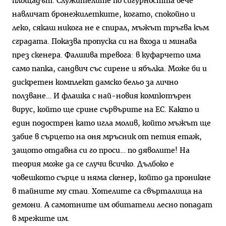
площадът. Служителите по сигурността вече
навличат бронежилетките, когато, спокойно и
леко, сякаш никога не е спирал, мъжът тръгва към
сградата. Показва пропуска си на входа и минава
през скенера. Фалшива тревога: в куфарчето има
само папка, сандвич със сирене и ябълка. Може би и
дискретен комплект дамско бельо за лично
ползване… И флашка с най-новия компютърен
вирус, който ще срине сървърите на ЕС. Както и
един подострен като игла молив, който мъжът ще
забие в сърцето на оня мръсник от петия етаж,
защото отдавна си го проси… по дяволите! На
теория може да се случи всичко. Дълбоко е
човешкото сърце и няма скенер, който да проникне
в тайните му стаи. Хотелите са свърталища на
демони. А самотните им обитатели лесно попадат
в мрежите им.