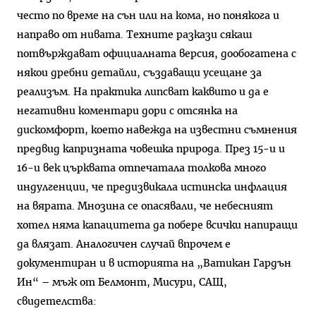
често по време на сън или на кома, но понякога и
направо от нивата. Техните разкази сякаш
потвърждават официалната версия, дообогатена с
някои дребни детайли, създаващи усещане за
реализъм. На практика липсват каквито и да е
негативни коментари дори с отсянка на
дискомфорт, което навежда на известни съмнения
предвид капризната човешка природа. През 15-и и
16-и век църквата отпечатала толкова много
индулгенции, че предизвикала истинска инфлация
на вярата. Мнозина се опасявали, че небесният
хотел няма капацитета да побере всички напиращи
да влязат. Аналогичен случай впрочем е
документиран и в историята на „Ватикан Гардън
Ин“ – мъж от Белмонт, Мисури, САЩ,
свидетелства: