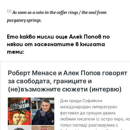
[1]
As soon as a coin in the coffer rings / the soul from
purgatory springs.
Ето какво мисли още Алек Попов по
някои от засегнатите в книгата
теми: