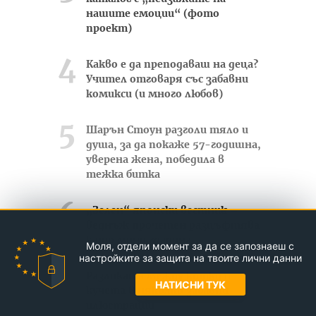
нашите емоции“ (фото
проект)
Какво е да преподаваш на деца?
Учител отговаря със забавни
комикси (и много любов)
Шарън Стоун разголи тяло и
душа, за да покаже 57-годишна,
уверена жена, победила в
тежка битка
„Зелен“ японски вестник –
веднъж прочетен разцъфтява
като мини градина
Моля, отдели момент за да се запознаеш с
настройките за защита на твоите лични данни
Разликата между котки и
НАТИСНИ ТУК
кучета в няколко забавни
илюстрации