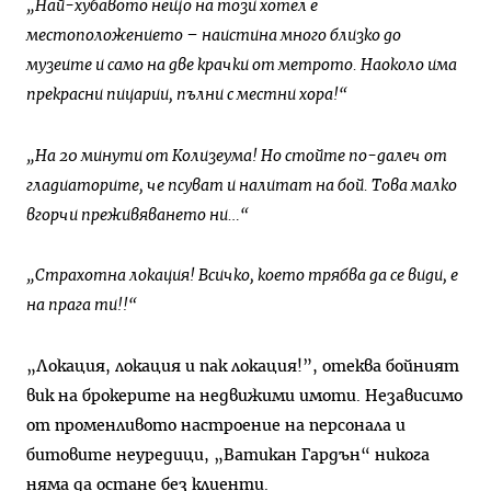
„Най-хубавото нещо на този хотел е
местоположението – наистина много близко до
музеите и само на две крачки от метрото. Наоколо има
прекрасни пицарии, пълни с местни хора!“
„На 20 минути от Колизеума! Но стойте по-далеч от
гладиаторите, че псуват и налитат на бой. Това малко
вгорчи преживяването ни…“
„Страхотна локация! Всичко, което трябва да се види, е
на прага ти!!“
„Локация, локация и пак локация!”, отеква бойният
вик на брокерите на недвижими имоти. Независимо
от променливото настроение на персонала и
битовите неуредици, „Ватикан Гардън“ никога
няма да остане без клиенти.