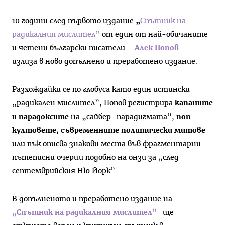
10 години след първото издание
„
Спътник на
радикалния мислител”
от един от най-обичаните
и четени български писатели –
Алек Попов
–
излиза в ново допълнено и преработено издание.
Разхождайки се по глобуса като един истински
„радикален мислител”, Попов регистрира
капаните
и парадоксите
на „сайбер–парадигмата”,
поп-
култовете, съвременните политически митове
или пък описва знакови места във фрагментарни
пътеписни очерци подобно на онзи за „след
септемврийския Ню Йорк”.
В допълненото и преработено издание на
„
Спътник на радикалния мислител”
ще