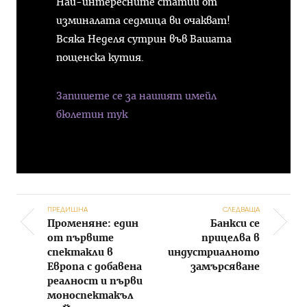
Най-интересните статии от
изминалата седмица ви очакват!
Всяка Неделя сутрин във Вашата
пощенска кутия.
Запишете се за нашият имейл
бюлетин тук
ПРЕДИШНА
СЛЕДВАЩА
Променяне: един
Банкси се
Post navigation
от първите
прицелва в
спектакли в
индустриалното
Европа с добавена
замърсяване
реалност и първи
моноспектакъл