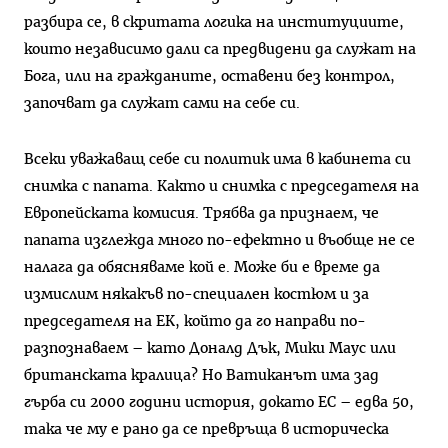
разбира се, в скритата логика на институциите,
които независимо дали са предвидени да служат на
Бога, или на гражданите, оставени без контрол,
започват да служат сами на себе си.
Всеки уважаващ себе си политик има в кабинета си
снимка с папата. Както и снимка с председателя на
Европейската комисия. Трябва да признаем, че
папата изглежда много по-ефектно и въобще не се
налага да обясняваме кой е. Може би е време да
измислим някакъв по-специален костюм и за
председателя на ЕК, който да го направи по-
разпознаваем – като Доналд Дък, Мики Маус или
британската кралица? Но Ватиканът има зад
гърба си 2000 години история, докато ЕС – едва 50,
така че му е рано да се превръща в историческа