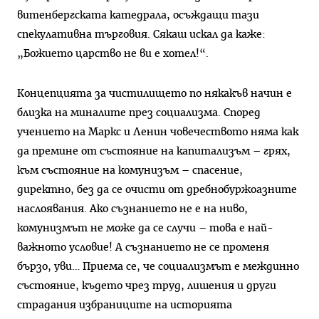
витенбергската катедрала, осъждащи тази
спекулативна търговия. Сякаш искал да каже:
„Божието царство не ви е хотел!“.
Концепцията за чистилището по някакъв начин е
близка на миналите през социализма. Според
учението на Маркс и Ленин човечеството няма как
да премине от състояние на капитализъм – грях,
към състояние на комунизъм – спасение,
директно, без да се очисти от дребнобуржоазните
наслоявания. Ако съзнанието не е на ниво,
комунизмът не може да се случи – това е най-
важното условие! А съзнанието не се променя
бързо, уви… Приема се, че социализмът е междинно
състояние, където чрез труд, лишения и други
страдания избраниците на историята