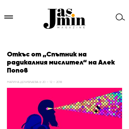
Търси
за:
Откъс от „Спътник на
радикалния мислител“ на Алек
Попов
МАРИНА ДЕЛИВЛАЕВА @ 20 — 12 — 2018