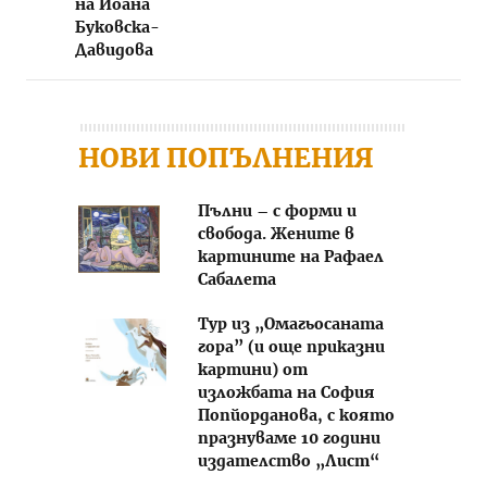
на Йоана
Буковска-
Давидова
НОВИ ПОПЪЛНЕНИЯ
Пълни – с форми и
свобода. Жените в
картините на Рафаел
Сабалета
Тур из „Омагьосаната
гора” (и още приказни
картини) от
изложбата на София
Попйорданова, с която
празнуваме 10 години
издателство „Лист“