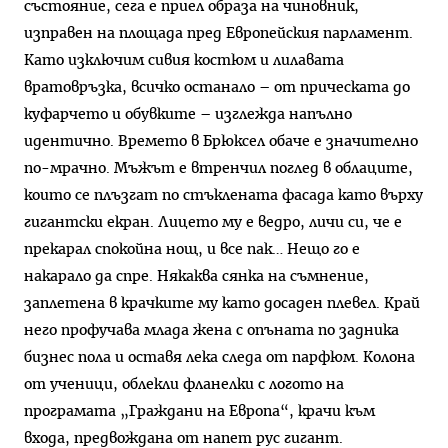
състояние, сега е приел образа на чиновник,
изправен на площада пред Европейския парламент.
Като изключим сивия костюм и лилавата
вратовръзка, всичко останало – от прическата до
куфарчето и обувките – изглежда напълно
идентично. Времето в Брюксел обаче е значително
по-мрачно. Мъжът е втренчил поглед в облаците,
които се плъзгат по стъклената фасада като върху
гигантски екран. Лицето му е ведро, личи си, че е
прекарал спокойна нощ, и все пак… Нещо го е
накарало да спре. Някаква сянка на съмнение,
заплетена в крачките му като досаден плевел. Край
него профучава млада жена с опъната по задника
бизнес пола и оставя лека следа от парфюм. Колона
от ученици, облекли фланелки с логото на
програмата „Граждани на Европа“, крачи към
входа, предвождана от напет рус гигант.