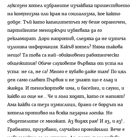
луксозен хотел избраните изчакваха пришествието
на комунизма или края на социализма, кое както
дойде. Тъй като капацитетът му беше ограничен,
партийните мениджъри избягваха да го
рекламират. Дори напротив, следяха да не изтича
излишна информация. Какъв хотел? Няма такова
нещо! Та това са най-обикновени работнически
общежития! Обаче слуховете вървяха от уста на
уста: не са, не са! Много е хубаво даже там! По цял
ден само славят Първия и не знаят що е глад и
жажда. И тенискортове има, и басейни, и сауни, и
какво ли още не… Че и голи ходят, като се напият!
Ама какви са тези измислици, брани се бордът на
хотела противно на всяка пазарна логика. Но
свидетелите се множат. Аз видях рая! И аз, и аз!..
Грабнати, призовани, случайно проникнали. Вече е