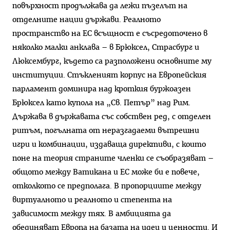
повърхност продължава да лежи пъзелът на
отделните нации държави. Реалното
пространство на ЕС всъщност е съсредоточено в
няколко малки анклава – в Брюксел, Страсбург и
Люксембург, където са разположени основните му
институции. Стъкленият корпус на Европейския
парламент доминира над кроткия буржоазен
Брюксел като купола на „Св. Петър” над Рим.
Държава в държавата със собствен ред, с отделен
ритъм, погълната от неразгадаеми вътрешни
игри и комбинации, издаваща директиви, с които
поне на теория страните членки се съобразяват –
общото между Ватикана и ЕС може би е повече,
отколкото се предполага. В пропорциите между
виртуалното и реалното и степента на
зависимост между тях. В амбицията да
обединяват Европа на базата на идеи и ценности. И