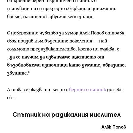
откриете верен и критичен спътник в
пътуването си през едно объркано и динамично
време, наситено с двусмислени знаци.
С невероятно чувство за хумор Алек Попов отправя
своя призив към бъдещите поколения – най-
голямото предизвикателство, което ни очаква, е
„да се научим да извличаме щастието от
възобновяеми източници като думите, образите,
звуците.”
А това се оказва по-лесно с
верния спътник
до себе
си…
Спътник на радикалния мислител
Алвк Попов