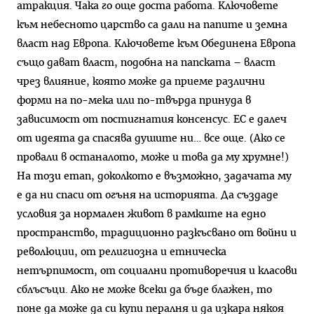
атракция. Чака го още доста работа. Ключовете
към небесното царство са дали на папите и земна
власт над Европа. Ключовете към Обединена Европа
също дават власт, подобна на папската – власт
чрез влияние, която може да приеме различни
форми на по-мека или по-твърда принуда в
зависимост от постигнатия консенсус. ЕС е далеч
от идеята да спасява душите ни… все още. (Ако се
провали в останалото, може и това да му хрумне!)
На този етап, доколкото е възможно, задачата му
е да ни спаси от огъня на историята. Да създаде
условия за нормален живот в рамките на едно
пространство, традиционно разкъсвано от войни и
революции, от религиозна и етническа
нетърпимост, от социални противоречия и класови
сблъсъци. Ако не може всеки да бъде блажен, то
поне да може да си купи пералня и да изкара някоя