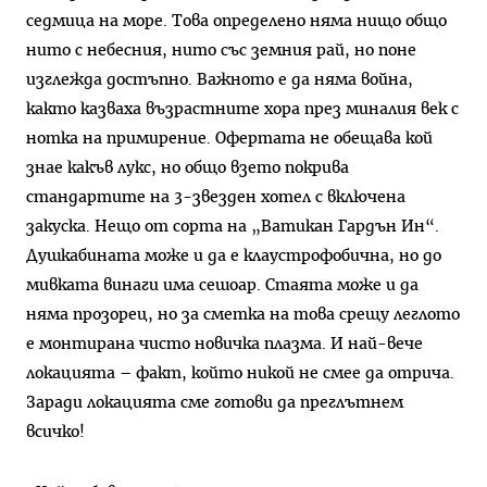
седмица на море. Това определено няма нищо общо
нито с небесния, нито със земния рай, но поне
изглежда достъпно. Важното е да няма война,
както казваха възрастните хора през миналия век с
нотка на примирение. Офертата не обещава кой
знае какъв лукс, но общо взето покрива
стандартите на 3-звезден хотел с включена
закуска. Нещо от сорта на „Ватикан Гардън Ин“.
Душкабината може и да е клаустрофобична, но до
мивката винаги има сешоар. Стаята може и да
няма прозорец, но за сметка на това срещу леглото
е монтирана чисто новичка плазма. И най-вече
локацията – факт, който никой не смее да отрича.
Заради локацията сме готови да преглътнем
всичко!