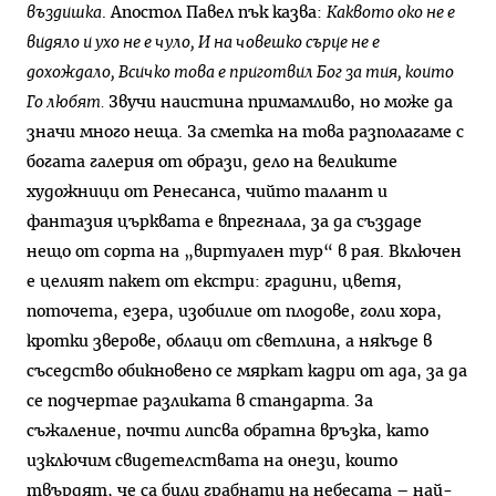
въздишка
. Апостол Павел пък казва:
Каквото око не е
видяло и ухо не е чуло, И на човешко сърце не е
дохождало, Всичко това е приготвил Бог за тия, които
Го любят.
Звучи наистина примамливо, но може да
значи много неща. За сметка на това разполагаме с
богата галерия от образи, дело на великите
художници от Ренесанса, чийто талант и
фантазия църквата е впрегнала, за да създаде
нещо от сорта на „виртуален тур“ в рая. Включен
е целият пакет от екстри: градини, цветя,
поточета, езера, изобилие от плодове, голи хора,
кротки зверове, облаци от светлина, а някъде в
съседство обикновено се мяркат кадри от ада, за да
се подчертае разликата в стандарта. За
съжаление, почти липсва обратна връзка, като
изключим свидетелствата на онези, които
твърдят, че са били грабнати на небесата – най-