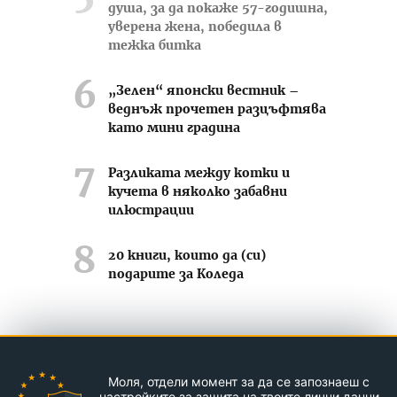
душа, за да покаже 57-годишна,
уверена жена, победила в
тежка битка
„Зелен“ японски вестник –
веднъж прочетен разцъфтява
като мини градина
Разликата между котки и
кучета в няколко забавни
илюстрации
20 книги, които да (си)
подарите за Коледа
Усмихвай се често ;-)
Моля, отдели момент за да се запознаеш с
Контакти
За нас
Реклама
настройките за защита на твоите лични данни