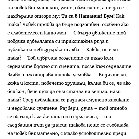
на човек внимателно, умно, обмислено, а не да се
нахвърлиш отгоре му:
Ти си в Натания! Бум!
Как
така? Човек трябва да бъде подготвен, особено ако
е слаботелесен като мен. – С бързо движение той
повдига избелялата си трикотажна риза и
публиката невъздържано ахва. – Какво, не е ли
така? – Той извръща оголеното си тяло към
седналите вдясно от сцената, после към седналите
вляво и им отправя широка усмивка. – Видяхте ли,
кожа и кости, повечето хрущяли, кълна ви се, че ако
бях кон, вече щях да съм станал на лепило, нали
така? Сред публиката се разнася смутено хихикане
и недоволно сумтене. Разбери, душа – той отново
се обръща към жената от седма маса, – та
следващия път да знаеш: такова нещо се съобщава
на човек внимателно, с малко успокоително преди