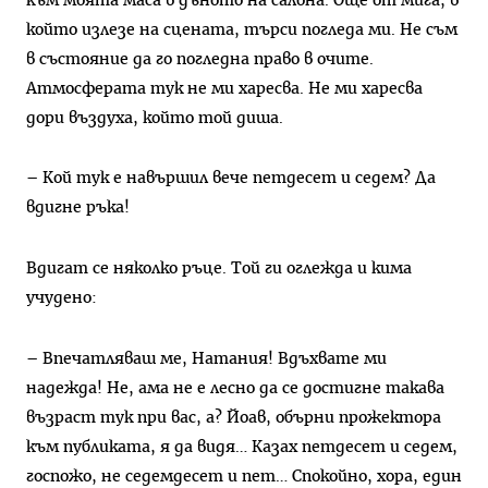
към моята маса в дъното на салона. Още от мига, в
който излезе на сцената, търси погледа ми. Не съм
в състояние да го погледна право в очите.
Атмосферата тук не ми харесва. Не ми харесва
дори въздуха, който той диша.
– Кой тук е навършил вече петдесет и седем? Да
вдигне ръка!
Вдигат се няколко ръце. Той ги оглежда и кима
учудено:
– Впечатляваш ме, Натания! Вдъхвате ми
надежда! Не, ама не е лесно да се достигне такава
възраст тук при вас, а? Йоав, обърни прожектора
към публиката, я да видя… Казах петдесет и седем,
госпожо, не седемдесет и пет… Спокойно, хора, един