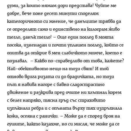
думи, за които нямам дори представа! Чуйте ме
добре, вече поне десет минути споделям
категоричното си мнение, че данъците трябва да
се определят само и единствено на килограм живо
тегло, данък тегло! – Още един поглед в моята
посока, изненадан и почти уплашен поглед, който се
опитва да открие в мен слабичкото момче, което е
познавал. – Какво по-справедливо от това, кажете?
Най-обективното нещо на този свят! И той
отново вдига ризата си до брадичката, но този
път я навива нагоре с бавно сладострастно
движение и разкрива пред очите ни хлътнал корем
с белег напряко, тясна гръд със страховито
изпъкнали ребра и с опъната върху тях изпръхнала
кожа, осеяна с ранички. – Може да е според броя на
гушите, както казахме, но си мисля, че може да се