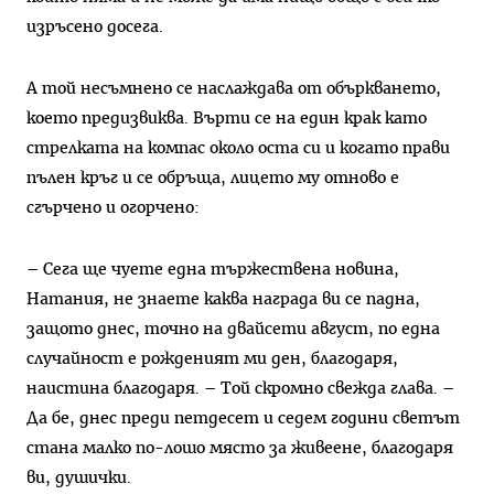
изръсено досега.
А той несъмнено се наслаждава от объркването,
което предизвиква. Върти се на един крак като
стрелката на компас около оста си и когато прави
пълен кръг и се обръща, лицето му отново е
сгърчено и огорчено:
– Сега ще чуете една тържествена новина,
Натания, не знаете каква награда ви се падна,
защото днес, точно на двайсети август, по една
случайност е рожденият ми ден, благодаря,
наистина благодаря. – Той скромно свежда глава. –
Да бе, днес преди петдесет и седем години светът
стана малко по-лошо място за живеене, благодаря
ви, душички.