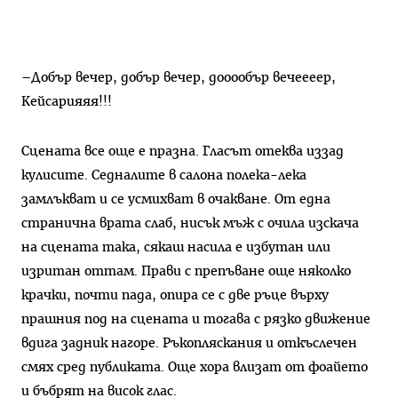
–Добър вечер, добър вечер, дооообър вечеееер,
Кейсарияяя!!!
Сцената все още е празна. Гласът отеква иззад
кулисите. Седналите в салона полека-лека
замлъкват и се усмихват в очакване. От една
странична врата слаб, нисък мъж с очила изскача
на сцената така, сякаш насила е избутан или
изритан оттам. Прави с препъване още няколко
крачки, почти пада, опира се с две ръце върху
прашния под на сцената и тогава с рязко движение
вдига задник нагоре. Ръкопляскания и откъслечен
смях сред публиката. Още хора влизат от фоайето
и бъбрят на висок глас.