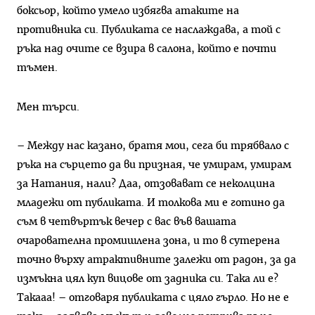
боксьор, който умело избягва атаките на
противника си. Публиката се наслаждава, а той с
ръка над очите се взира в салона, който е почти
тъмен.
Мен търси.
– Между нас казано, братя мои, сега би трябвало с
ръка на сърцето да ви призная, че умирам, умирам
за Натания, нали? Даа, отзовават се неколцина
младежи от публиката. И толкова ми е готино да
съм в четвъртък вечер с вас във вашата
очарователна промишлена зона, и то в сутерена
точно върху атрактивните залежи от радон, за да
измъкна цял куп вицове от задника си. Така ли е?
Такааа! – отговаря публиката с цяло гърло. Но не е