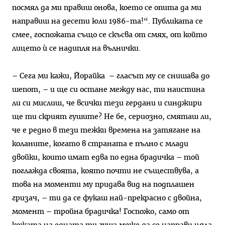
посмял да ми правиш онова, което се опита да ми
направиш на десети юли 1986-та!“. Публиката се
смее, госпожата също се скъсва от смях, от който
лицето ѝ се надипля на вълнички.
– Сега ми кажи, Йорайка – гласът му се снишава до
шепот, – и ще си остане между нас, ти наистина
ли си мислиш, че всички тези гердани и синджири
ще ти скрият гушите? Не бе, сериозно, смяташ ли,
че е редно в тези тежки времена на затягане на
коланите, когато в страната е пълно с млади
двойки, които имат едва по една брадичка – той
поглажда своята, която почти не съществува, а
това на моменти му придава вид на подплашен
гризач, – ти да се фукаш най-прекрасно с двойна,
момент – тройна брадичка! Госпожо, само от