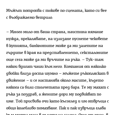
Мъжът потропва с токове по сцената, като си вее
с въображаемо ветрило.
– Много мило от ваша страна, наистина нямаше
нужда, прекалявате, на излизане пуснете чековете
в кутията, банкнотите може да ми залепите на
гърдите в края на представлението, сексталоните
още сега може да ми връчите на ръка. – Тук-там
някои вдигат чаши към него. Компания от няколко
двойки влиза доста шумно – мъжете ръкопляскат в
движение – и се настанява около масите, където
някога са били столчетата пред бара. Те му махат с
ръка за поздрав, а жените дори му подвикват по
име. Той присвива очи като късоглед и им отвръща с
общо колебливо помахване. Пак и пак извръща глава