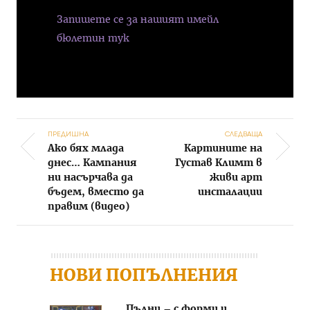
Запишете се за нашият имейл
бюлетин тук
ПРЕДИШНА
СЛЕДВАЩА
Ако бях млада
Картините на
Post navigation
днес… Кампания
Густав Климт в
ни насърчава да
живи арт
бъдем, вместо да
инсталации
правим (видео)
НОВИ ПОПЪЛНЕНИЯ
Пълни – с форми и