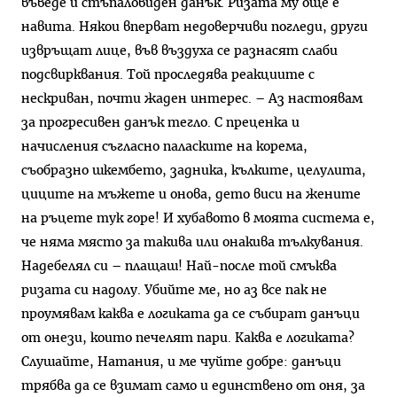
въведе и стъпаловиден данък. Ризата му още е
навита. Някои вперват недоверчиви погледи, други
извръщат лице, във въздуха се разнасят слаби
подсвирквания. Той проследява реакциите с
нескриван, почти жаден интерес. – Аз настоявам
за прогресивен данък тегло. С преценка и
начисления съгласно паласките на корема,
съобразно шкембето, задника, кълките, целулита,
циците на мъжете и онова, дето виси на жените
на ръцете тук горе! И хубавото в моята система е,
че няма място за такива или онакива тълкувания.
Надебелял си – плащаш! Най-после той смъква
ризата си надолу. Убийте ме, но аз все пак не
проумявам каква е логиката да се събират данъци
от онези, които печелят пари. Каква е логиката?
Слушайте, Натания, и ме чуйте добре: данъци
трябва да се взимат само и единствено от оня, за