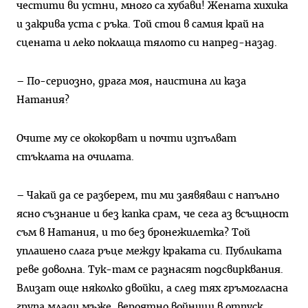
честити ви устни, много са хубави! Жената хихика
и закрива уста с ръка. Той стои в самия край на
сцената и леко поклаща тялото си напред-назад.
– По-сериозно, драга моя, наистина ли каза
Натания?
Очите му се ококорват и почти изпълват
стъклата на очилата.
– Чакай да се разберем, ти ми заявяваш с напълно
ясно съзнание и без капка срам, че сега аз всъщност
съм в Натания, и то без бронежилетка? Той
уплашено слага ръце между краката си. Публиката
реве доволна. Тук-там се разнасят подсвирквания.
Влизат още няколко двойки, а след тях гръмогласна
група млади мъже, вероятно войници в отпуск.