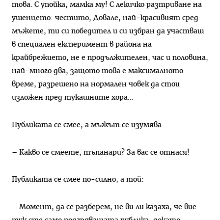
това. С упойка, мамка му! С лекичко разтриване на
ушенцето: честито, Довале, най-красивият сред
мъжете, ти си победител и си избран да участваш
в специален експеримент в района на
крайбрежието, не е продължителен, час и половина,
най-много два, защото това е максималното
време, разрешено на нормален човек да стои
изложен пред тукашните хора…
Публиката се смее, а мъжът се изумява:
– Какво се смеете, тъпанари? За вас се отнася!
Публиката се смее по-силно, а той:
– Момент, да се разберем, не ви ли казаха, че вие