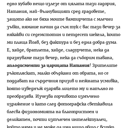
едно хубаво нещо излезе от цялата тази гадория,
Натания, най-вълнуващият сред градовете,
защото ако не бяха моите вампирчета с млечни
зъбки, нямаше начин да съм тук с вас тази вечер за
някакви си седемстотин и петдесет шекела, които
ми плаща Йоав, без фактура и без една добра дума.
Е, хайде, братлета, хайде, сладурчета, нека да
празнуваме тази вечер, нека да съборим тавана,
аплодисменти за царицата Натания
! Зрителите
ръкопляскат, малко объркани от обрата, но се
поддават на сърдечния призив и нежната усмивка,
която изведнъж озарява лицето му и напълно го
преобразява. Изчезва горчивото измъчено
изражение и като след фотографска светкавица
блесва физиономията на благопристоен и
деликатен, почти изтънчен интелектуалец,
който няма и не може да има нищо общо с всичко