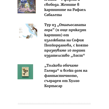
свобода. Жените в
картините на Рафаел
Сабалета
Тур из „Омагьосаната
гора” (и още приказни
картини) от
изложбата на София
Попйорданова, с която
празнуваме 10 години
издателство „Лист“
„Толкова обичаме
Гленда“ и всеки дом на
фантастичното,
съграден от Хулио
Кортасар