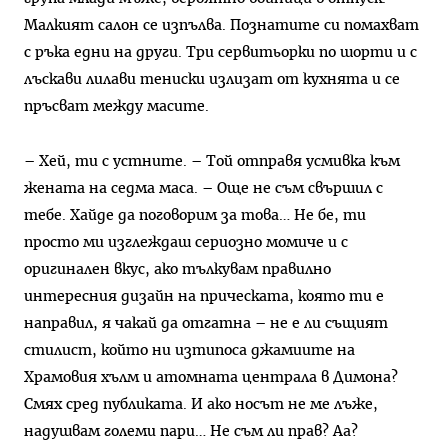
Малкият салон се изпълва. Познатите си помахват
с ръка едни на други. Три сервитьорки по шорти и с
лъскави лилави тениски излизат от кухнята и се
пръсват между масите.
– Хей, ти с устните. – Той отправя усмивка към
жената на седма маса. – Още не съм свършил с
тебе. Хайде да поговорим за това… Не бе, ти
просто ми изглеждаш сериозно момиче и с
оригинален вкус, ако тълкувам правилно
интересния дизайн на прическата, която ти е
направил, я чакай да отгатна – не е ли същият
стилист, който ни изтипоса джамиите на
Храмовия хълм и атомната централа в Димона?
Смях сред публиката. И ако носът не ме лъже,
надушвам големи пари… Не съм ли прав? Аа?