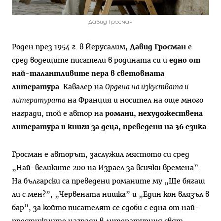
Давид Гросман
Роден през 1954 г. в Йерусалим,
Давид Гросман
е
сред водещите писатели в родината си и
едно от
най-талантливите пера в световната
литература
. Кавалер на
Ордена на изкуствата и
литературата
на Франция и носител на още много
награди, той е автор на
романи, нехудожествена
литература и книги за деца, преведени на 36 езика
.
Гросман е авторът, заслужил мястото си сред
„Най-великите 200 на Израел за всички времена”.
На български са преведени романите му „Ще бягаш
ли с мен?”, „Червената нишка” и „Един кон влязъл в
бар”, за който писателят се сдоби с една от най-