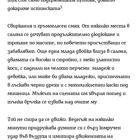
тук сте само подгряващата публика, докато
докараме истинската?
Свиркания и гръмогласен смях. От няколко места в
салона се дочуват продължително дюдюкане и
тропане по масите, но повечето присъстващи се
забавляват. Още една млада двойка влиза в салона,
двамата са високи и стройни, с меки златисти
коси, с паднали на челото перчеми: младеж и
девойка, или може би двама младежи, пристегнати
в лъскави черни дрехи и с мотоциклетни каски под
мишница. Мъжът на сцената им хвърля поглед и
тънка бръчка се извива над очите му.
Той не спира да се движи. Веднъж на няколко
минути придружава думите си с бърз юмручен
удар във въздуха и имитира движенията на