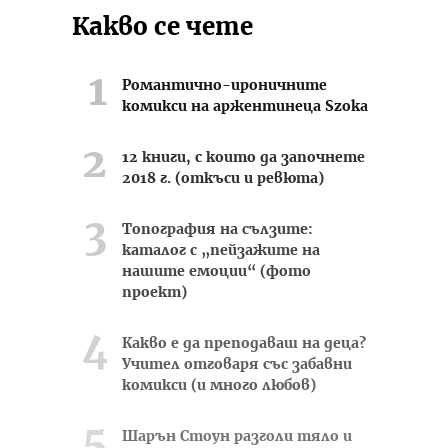
Какво се чете
Романтично-ироничните
комикси на аржентинеца Szoka
12 книги, с които да започнете
2018 г. (откъси и ревюта)
Топография на сълзите:
каталог с „пейзажите на
нашите емоции“ (фото
проект)
Какво е да преподаваш на деца?
Учител отговаря със забавни
комикси (и много любов)
Шарън Стоун разголи тяло и