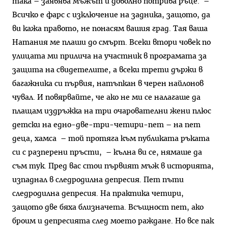
така – заявява мъжът и доволно потрива ръце. –
Всичко е фарс с изключение на задника, защото, да
ви кажа правото, не понасям вашия град. Тая ваша
Натания ме плаши до смърт. Всеки втори човек по
улицата ми прилича на участник в програмата за
защита на свидетелите, а всеки трети държи в
багажника си първия, натъпкан в черен найлонов
чувал. И повярвайте, че ако не ми се налагаше да
плащам издръжка на три очарователни жени плюс
детски на едно-две-три-четири-пет – на пет
деца, хамса – той протяга към публиката ръката
си с разперени пръсти, – кълна ви се, нямаше да
съм тук. Пред вас стои първият мъж в историята,
изпаднал в следродилна депресия. Пет пъти
следродилна депресия. На практика четири,
защото две бяха близначета. Всъщност пет, ако
броим и депресията след моето раждане. Но все пак