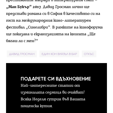
престижните награди в литературния свят –
„Ман Букър” 2017
. Давид Гросман лично ще
представи романа си в София в качеството си на
гост на международния кино-литературен
фестивал „Синелибри”. В рамките на кинофорума
ще показана и екранизацията на книгата „Ще
бягаш ли с мен?”
ДАВИД ГРОСМАН
ЕДИН КОН ВЛЯЗЪЛ В БАР
ОТКЪС
ПОДАРЕТЕ СИ ВДЪХНОВЕНИЕ
Най-интересните статии от
изминалата седмица ви очакват!
Всяка Неделя сутрин във Вашата
пощенска кутия.