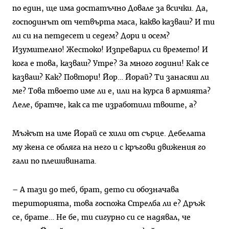
по един, ще има достатъчно Довале за всички. Да,
господинът от четвърта маса, какво казваш? И ти
ли си на петдесет и седем? Дори и осем?
Изумително! Жестоко! Изпреварил си времето! И
кога е това, казваш? Утре? За много години! Как се
казваш? Как? Повтори! Йор… Йорай? Ти занасяш ли
ме? Това твоето име ли е, или на курса в армията?
Леле, братче, как са те изработили твоите, а?
Мъжът на име Йорай се хили от сърце. Дебелата
му жена се обляга на него и с кръгови движения го
гали по плешивината.
– А тази до теб, брат, дето си обозначава
територията, това госпожа Стрелба ли е? Дръж
се, брате… Не бе, ти сигурно си се надявал, че