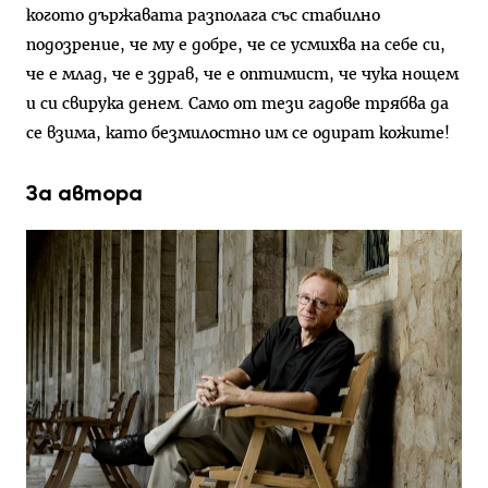
когото държавата разполага със стабилно
подозрение, че му е добре, че се усмихва на себе си,
че е млад, че е здрав, че е оптимист, че чука нощем
и си свирука денем. Само от тези гадове трябва да
се взима, като безмилостно им се одират кожите!
За автора