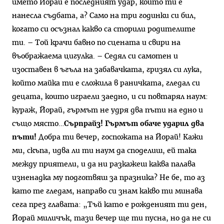
името Йорай е последният удар, който ти е
нанесла съдбата, а? Само на три годинки си бил,
когато си осъзнал какво са сторили родителите
ти. – Той крачи бавно по сцената и свири на
въображаема цигулка. – Седял си самотен и
изоставен в ъгъла на забавачката, гризял си лука,
който майка ти е сложила в раничката, гледал си
децата, които играели заедно, и си повтарял наум:
кураж, Йорай, гърмът не удря два пъти на едно и
също място…
Сърпрайз! Гърмът обаче ударил два
пъти!
Добра ти вечер, госпожата на Йорай! Кажи
ми, скъпа, идва ли ти наум да споделиш, ей така
между приятели, и да ни разкажеш каква палава
изненадка му подготвяш за празника? Не бе, то аз
като те гледам, направо си знам какво ти минава
сега през главата: „Тъй като е рожденият ти ден,
Йорай миличък, тази вечер ще ти пусна, но да не си