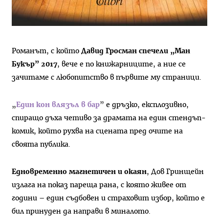
Романът, с който
Давид Гросман спечели „Ман
Букър” 2017
, вече е по книжарниците, а ние се
зачитаме с любопитство в първите му страници.
„
Един кон влязъл в бар
” е дръзко, експлозивно,
спиращо дъха четиво за драмата на един стендъп-
комик, който рухва на сцената пред очите на
своята публика.
Едновременно магнетичен и окаян
, Дов Гринщейн
излага на показ пареща рана, с която живее от
години – един съдбовен и страховит избор, който е
бил принуден да направи в миналото.