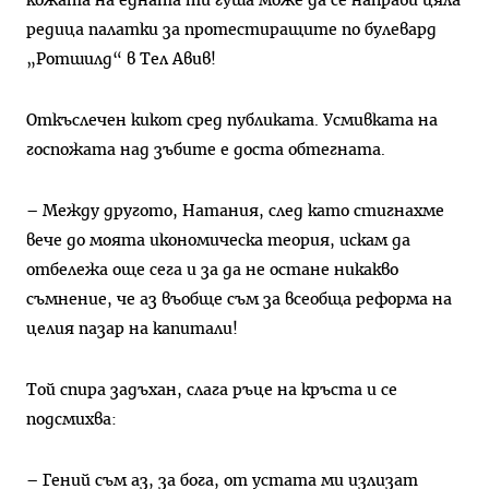
кожата на едната ти гуша може да се направи цяла
редица палатки за протестиращите по булевард
„Ротшилд“ в Тел Авив!
Откъслечен кикот сред публиката. Усмивката на
госпожата над зъбите е доста обтегната.
– Между другото, Натания, след като стигнахме
вече до моята икономическа теория, искам да
отбележа още сега и за да не остане никакво
съмнение, че аз въобще съм за всеобща реформа на
целия пазар на капитали!
Той спира задъхан, слага ръце на кръста и се
подсмихва:
– Гений съм аз, за бога, от устата ми излизат