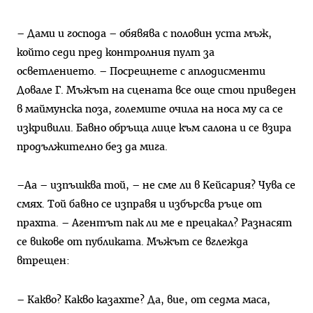
– Дами и господа – обявява с половин уста мъж,
който седи пред контролния пулт за
осветлението. – Посрещнете с аплодисменти
Довале Г. Мъжът на сцената все още стои приведен
в маймунска поза, големите очила на носа му са се
изкривили. Бавно обръща лице към салона и се взира
продължително без да мига.
–Аа – изпъшква той, – не сме ли в Кейсария? Чува се
смях. Той бавно се изправя и избърсва ръце от
прахта. – Агентът пак ли ме е прецакал? Разнасят
се викове от публиката. Мъжът се вглежда
втрещен:
– Какво? Какво казахте? Да, вие, от седма маса,