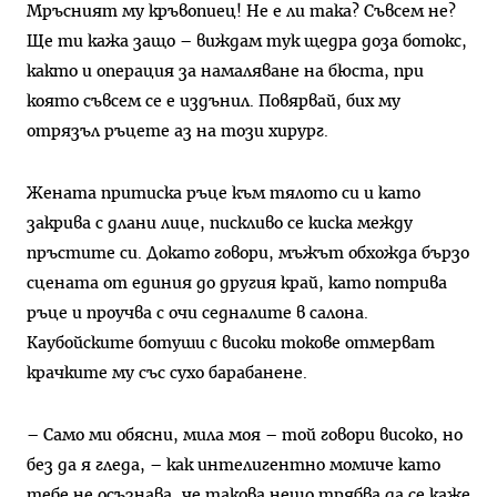
Мръсният му кръвопиец! Не е ли така? Съвсем не?
Ще ти кажа защо – виждам тук щедра доза ботокс,
както и операция за намаляване на бюста, при
която съвсем се е издънил. Повярвай, бих му
отрязъл ръцете аз на този хирург.
Жената притиска ръце към тялото си и като
закрива с длани лице, пискливо се киска между
пръстите си. Докато говори, мъжът обхожда бързо
сцената от единия до другия край, като потрива
ръце и проучва с очи седналите в салона.
Каубойските ботуши с високи токове отмерват
крачките му със сухо барабанене.
– Само ми обясни, мила моя – той говори високо, но
без да я гледа, – как интелигентно момиче като
тебе не осъзнава, че такова нещо трябва да се каже