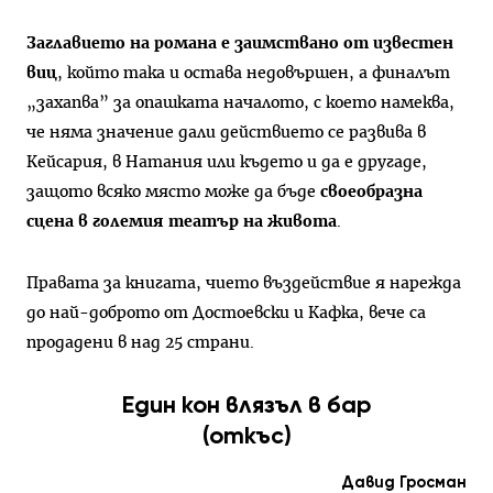
Заглавието на романа е заимствано от известен
виц
, който така и остава недовършен, а финалът
„захапва” за опашката началото, с което намеква,
че няма значение дали действието се развива в
Кейсария, в Натания или където и да е другаде,
защото всяко място може да бъде
своеобразна
сцена в големия театър на живота
.
Правата за книгата, чието въздействие я нарежда
до най-доброто от Достоевски и Кафка, вече са
продадени в над 25 страни.
Един кон влязъл в бар
(откъс)
Давид Гросман