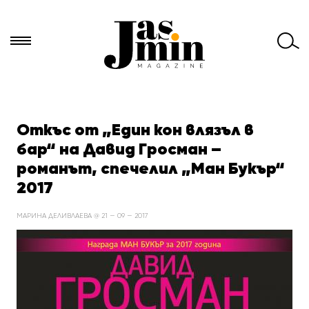
Търси
за:
Откъс от „Един кон влязъл в
бар“ на Давид Гросман –
романът, спечелил „Ман Букър“
2017
МАРИНА ДЕЛИВЛАЕВА @ 21 — 09 — 2017