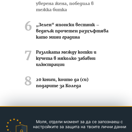
уверена жена, победила в
тежка битка
„Зелен“ японски вестник –
веднъж прочетен разцъфтява
като мини градина
Разликата между котки и
кучета в няколко забавни
илюстрации
20 книги, които да (си)
подарите за Коледа
Усмихвай се често ;-)
Моля, отдели момент за да се запознаеш с
Контакти
За нас
Реклама
настройките за защита на твоите лични данни