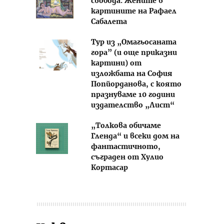
свобода. Жените в
картините на Рафаел
Сабалета
Тур из „Омагьосаната
гора” (и още приказни
картини) от
изложбата на София
Попйорданова, с която
празнуваме 10 години
издателство „Лист“
„Толкова обичаме
Гленда“ и всеки дом на
фантастичното,
съграден от Хулио
Кортасар