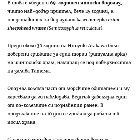
В това е убеден и
69-годишен японски водолаз
,
чиито най-добър приятел, вече 25 години, е…
представител на вид азиатска лъчеперка
аsian
sheepshead wrasse
(Semicossyphus reticulatus).
Преди около 30 години на Hiroyuki Arakawa били
поверени грижите за един тории (ритуална арка)
на шинтоиски храм, намиращ се под повърхността
на залива Татема.
Опознал голяма част от морските обитатели и му
харесвало да ги наблюдава. Веднъж забелязал един
от по-големите си познайници ранен. В
продължение на 10 дни се грижил за рибата и й
носил храна.
Скоро тя оздравяла, но японският водолаз