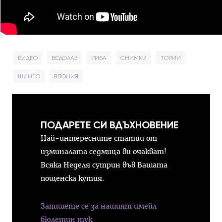
ВИДЕО
ВОДОЛАЗ
РИБА
СНИМКИ
ТОРИИ
ШИНТО
ЯПОНИЯ
ПОДАРЕТЕ СИ ВДЪХНОВЕНИЕ
Най-интересните статии от
изминалата седмица ви очакват!
Всяка Неделя сутрин във Вашата
пощенска кутия.
Запишете се за нашият имейл
бюлетин тук