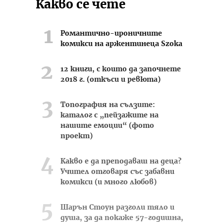
Какво се чете
Романтично-ироничните
комикси на аржентинеца Szoka
12 книги, с които да започнете
2018 г. (откъси и ревюта)
Топография на сълзите:
каталог с „пейзажите на
нашите емоции“ (фото
проект)
Какво е да преподаваш на деца?
Учител отговаря със забавни
комикси (и много любов)
Шарън Стоун разголи тяло и
душа, за да покаже 57-годишна,