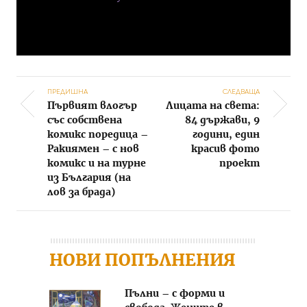
ПРЕДИШНА
СЛЕДВАЩА
Първият влогър
Лицата на света:
Post navigation
със собствена
84 държави, 9
комикс поредица –
години, един
Ракиямен – с нов
красив фото
комикс и на турне
проект
из България (на
лов за брада)
НОВИ ПОПЪЛНЕНИЯ
Пълни – с форми и