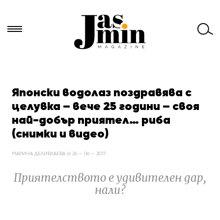
Търси
за:
Японски водолаз поздравява с
целувка – вече 25 години – своя
най-добър приятел… риба
(снимки и видео)
МАРИНА ДЕЛИВЛАЕВА @ 26 — 06 — 2017
Приятелството е удивителен дар,
нали?