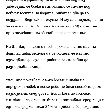
забелязал, че всеки път, когато се спусне под
повърхността на водата, рибата идва да го
поздрави. Веднъж я целунал. И му се сторило, че тя
била щастлива. Оттогава са минали 25 годни, но
приятелският им обичай не се е променил:
На всички, на които това изглежда като научна
фантастика, можем да разкрием, че научно
изследване доказа, че
рибите са способни да
разпознават лица
.
Учените показвали дълго време снимка на
определен човек и после рибите били способни да го
разпознаят сред други. Дори, когато сменили
снимката му с черно-бяла и я поставили сред лица с
еднаква форма, цели 86% от рибите безпогрешно