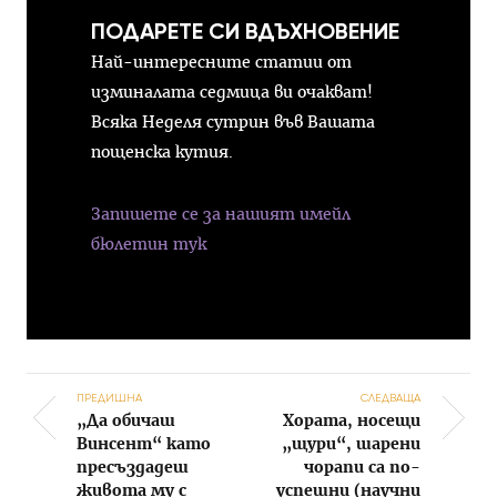
ПОДАРЕТЕ СИ ВДЪХНОВЕНИЕ
Най-интересните статии от
изминалата седмица ви очакват!
Всяка Неделя сутрин във Вашата
пощенска кутия.
Запишете се за нашият имейл
бюлетин тук
ПРЕДИШНА
СЛЕДВАЩА
„Да обичаш
Хората, носещи
Post navigation
Винсент“ като
„щури“, шарени
пресъздадеш
чорапи са по-
живота му с
успешни (научни