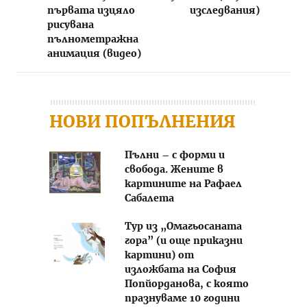
първата изцяло
изследвания)
рисувана
пълнометражна
анимация (видео)
НОВИ ПОПЪЛНЕНИЯ
Пълни – с форми и
свобода. Жените в
картините на Рафаел
Сабалета
Тур из „Омагьосаната
гора” (и още приказни
картини) от
изложбата на София
Попйорданова, с която
празнуваме 10 години