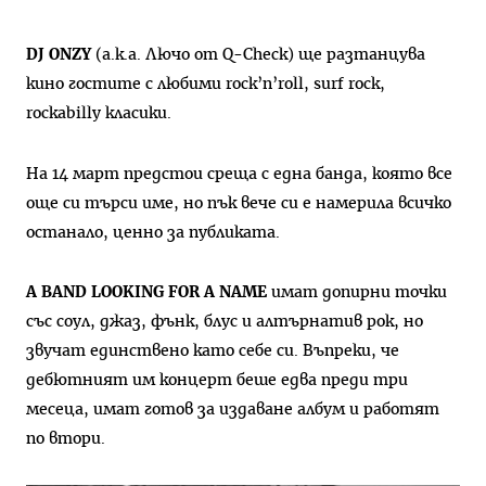
DJ ONZY
(a.k.a. Лючо от Q-Check) ще разтанцува
кино гостите с любими rock’n’roll, surf rock,
rockabilly класики.
На 14 март предстои среща с една банда, която все
още си търси име, но пък вече си е намерила всичко
останало, ценно за публиката.
A BAND LOOKING FOR A NAME
имат допирни точки
със соул, джаз, фънк, блус и алтърнатив рок, но
звучат единствено като себе си. Въпреки, че
дебютният им концерт беше едва преди три
месеца, имат готов за издаване албум и работят
по втори.