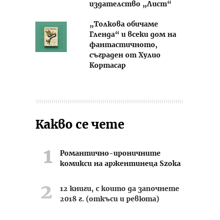
издателство „Лист“
„Толкова обичаме
Гленда“ и всеки дом на
фантастичното,
съграден от Хулио
Кортасар
Какво се чете
Романтично-ироничните
комикси на аржентинеца Szoka
12 книги, с които да започнете
2018 г. (откъси и ревюта)