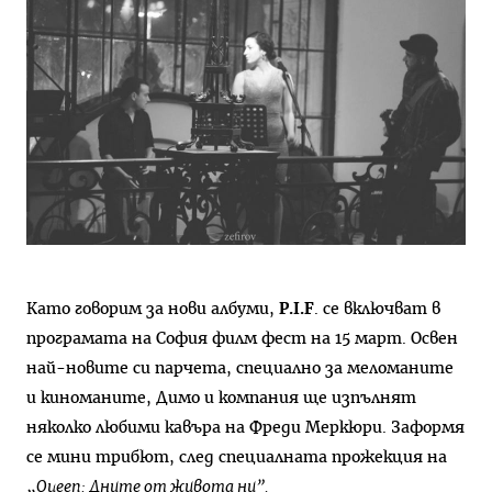
Като говорим за нови албуми,
P.I.F
. се включват в
програмата на София филм фест на 15 март. Освен
най-новите си парчета, специално за меломаните
и киноманите, Димо и компания ще изпълнят
няколко любими кавъра на Фреди Меркюри. Заформя
се мини трибют, след специалната прожекция на
„
Queen: Дните от живота ни”.