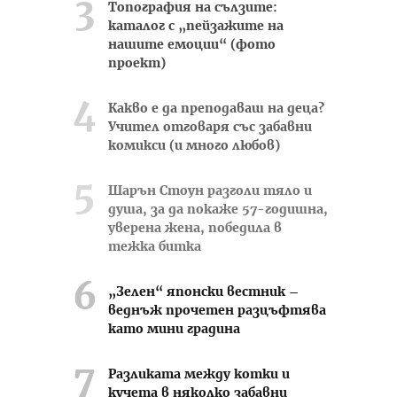
Топография на сълзите:
каталог с „пейзажите на
нашите емоции“ (фото
проект)
Какво е да преподаваш на деца?
Учител отговаря със забавни
комикси (и много любов)
Шарън Стоун разголи тяло и
душа, за да покаже 57-годишна,
уверена жена, победила в
тежка битка
„Зелен“ японски вестник –
веднъж прочетен разцъфтява
като мини градина
Разликата между котки и
кучета в няколко забавни