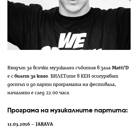
Входът за всички музикални събития в зала
Matti’D
е с
билет за кино
. БИЛЕТите в КЕН осигуряват
достъп и до парти програмата на фестивала,
началото е след 22:00 часа.
Програма на музикалните партита:
11.03.2016 –
JARAVA