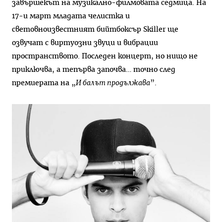
завършекът на музикално-филмовата седмица. На
17-и март младата челистка и
световноизвестният бийтбоксър Skiller ще
озвучат с виртуозни звуци и вибрации
пространството. Последен концерт, но нищо не
приключва, а тепърва започва… точно след
премиерата на „
И балът продължава
”.