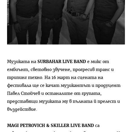
Музиката на
SURBAHAR LIVE BAND
е микс от
ембиънт, световно звучене, прогресив транс и
трипинг техно. На 16 март на сцената на
фестивала ще се качат музикантът и продуцент
Павел Стойчев и останалите от групата,
представящи музиката му в пълната й прелест и
въздействие.
MAGI PETROVICH & SKILLER LIVE BAND
са