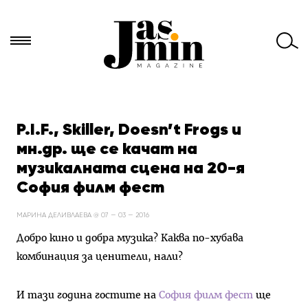
Търси
за:
P.I.F., Skiller, Doesn’t Frogs и
мн.др. ще се качат на
музикалната сцена на 20-я
София филм фест
МАРИНА ДЕЛИВЛАЕВА @ 07 — 03 — 2016
Добро кино и добра музика? Каква по-хубава
комбинация за ценители, нали?
И тази година гостите на
София филм фест
ще