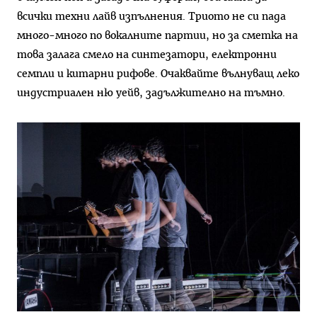
всички техни лайв изпълнения. Триото не си пада
много-много по вокалните партии, но за сметка на
това залага смело на синтезатори, електронни
семпли и китарни рифове. Очаквайте вълнуващ леко
индустриален ню уейв, задължително на тъмно.