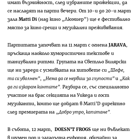
имат възможност, след избраните прожекции, да
се насладят на парти вечери. От 10-и до 20-и март
зала
Matti Di
(над кино „Люмиер”) ще е фестивално
място за кино срещи и музикални преживявания.
Партитата започват на 11 март с огнена
JARAVA
,
пръскаща наоколо хумористични текстове и
танцувални ритми. Групата на Светльо Билярски
ще ни зареди с усмивката на хитовете си
„Шефе,
ти си уволнен”
, „
Нема да се нервиш за глупости”
и „
Как
да ги изкарам кинтите”
. Разбира се, със специалното
участие на брас секцията на Уикеда и гост
музиканти, които ще дойдат в Matti’D директно
след премиерата на „
Добро утро, капитане”.
В събота, 12 март,
DOESN’T FROGS
ще ни въвлекат
в шумен поп и загадъчна еуфория, обичайни за