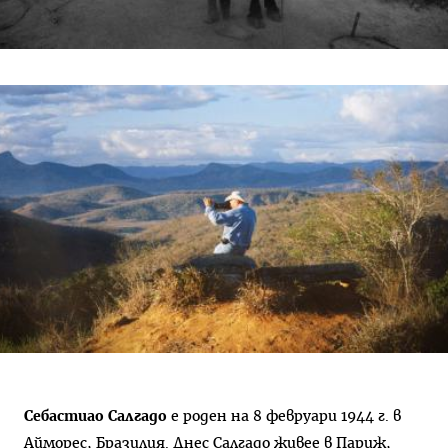
Себастиао Салгадо
е роден на 8 февруари 1944 г. в
Айморес, Бразилия. Днес Салгадо живее в Париж,