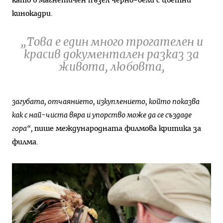
като в магнетичен пъзел черно-бели с цветни
кинокадри.
„Това е един много трогателен и
красив документален разказ за
живота, любовта,
загубата, отчаянието, изкуплението, който показва
как с най-чиста вяра и упорство може да се създаде
гора“,
пише международната филмова критика за
филма.