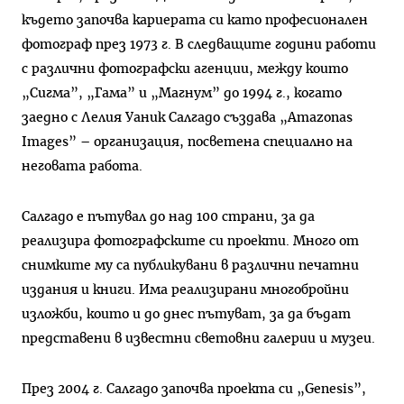
където започва кариерата си като професионален
фотограф през 1973 г. В следващите години работи
с различни фотографски агенции, между които
„Сигма”, „Гама” и „Магнум” до 1994 г., когато
заедно с Лелия Уаник Салгадо създава „Amazonas
Images” – организация, посветена специално на
неговата работа.
Салгадо е пътувал до над 100 страни, за да
реализира фотографските си проекти. Много от
снимките му са публикувани в различни печатни
издания и книги. Има реализирани многобройни
изложби, които и до днес пътуват, за да бъдат
представени в известни световни галерии и музеи.
През 2004 г. Салгадо започва проекта си „Genesis”,