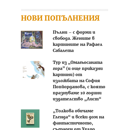
НОВИ ПОПЪЛНЕНИЯ
Пълни – с форми и
свобода. Жените в
картините на Рафаел
Сабалета
Тур из „Омагьосаната
гора” (и още приказни
картини) от
изложбата на София
Попйорданова, с която
празнуваме 10 години
издателство „Лист“
„Толкова обичаме
Гленда“ и всеки дом на
фантастичното,
съграден от Хулио