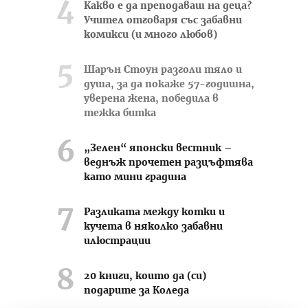
Какво е да преподаваш на деца?
Учител отговаря със забавни
комикси (и много любов)
Шарън Стоун разголи тяло и
душа, за да покаже 57-годишна,
уверена жена, победила в
тежка битка
„Зелен“ японски вестник –
веднъж прочетен разцъфтява
като мини градина
Разликата между котки и
кучета в няколко забавни
илюстрации
20 книги, които да (си)
подарите за Коледа