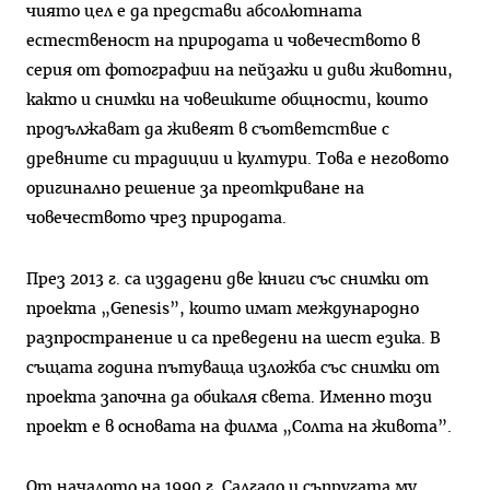
чиято цел е да представи абсолютната
естественост на природата и човечеството в
серия от фотографии на пейзажи и диви животни,
както и снимки на човешките общности, които
продължават да живеят в съответствие с
древните си традиции и култури. Това е неговото
оригинално решение за преоткриване на
човечеството чрез природата.
През 2013 г. са издадени две книги със снимки от
проекта „Genesis”, които имат международно
разпространение и са преведени на шест езика. В
същата година пътуваща изложба със снимки от
проекта започна да обикаля света. Именно този
проект е в основата на филма „Солта на живота”.
От началото на 1990 г. Салгадо и съпругата му