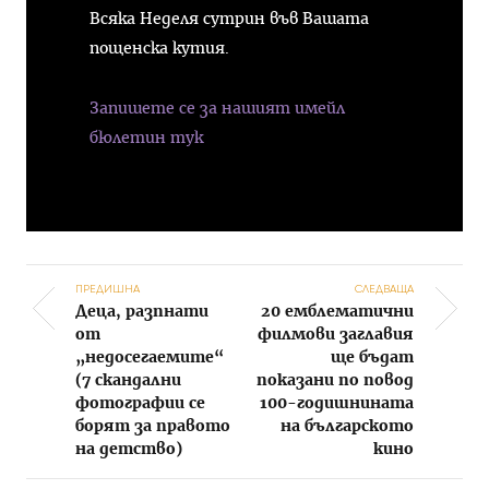
Всяка Неделя сутрин във Вашата
пощенска кутия.
Запишете се за нашият имейл
бюлетин тук
ПРЕДИШНА
СЛЕДВАЩА
Деца, разпнати
20 емблематични
Post navigation
от
филмови заглавия
„недосегаемите“
ще бъдат
(7 скандални
показани по повод
фотографии се
100-годишнината
борят за правото
на българското
на детство)
кино