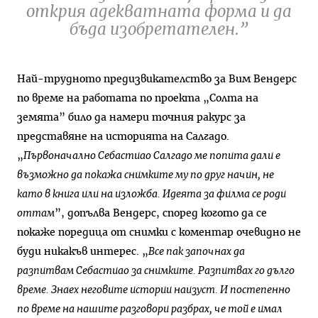
открия адекватната форма и да
бъда изобретателен.”
Най-трудното предизвикателство за Вим Вендерс
по време на работата по проекта „Солта на
земята” било да намери точния ракурс за
представяне на историята на Салгадо.
„
Първоначално Себастиао Салгадо ме попита дали е
възможно да покажа снимките му по друг начин, не
като в книга или на изложба. Идеята за филма се роди
оттам
”, допълва Вендерс, според когото да се
покаже поредица от снимки с коментар очевидно не
буди никакъв интерес. „
Все пак започнах да
разпитвам Себастиао за снимките. Разпитвах го дълго
време. Знаех неговите истории наизуст. И постепенно
по време на нашите разговори разбрах, че той е имал