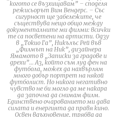
когото се възхищавам
” – споделя
режисьорът Вим Вендерс. –
Със
сигурност ще забележите, че
съществува нещо общо между
документалните ми филми: всички
те са посветени на артисти. Одзу
в „Токио Га”, Никълъс Рей във
„Филмът на Ник”, дизайнера
Ямамото в „Записки за градове и
дрехи”… Аз, който съм луд фен на
футбола, можех да нахвърлям
много добър портрет на някой
футболист. Но никога негативно
чувство не би могло да ме накара
да започна да снимам филм.
Единствено очарованието ми дава
силата и енергията да правя кино.
Освен вдъхновение, трябва да