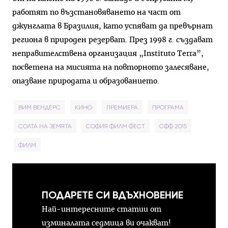
работят по възстановяването на част от
джунглата в Бразилия, като успяват да превърнат
региона в природен резерват. През 1998 г. създават
неправителствена организация „Instituto Terra”,
посветенa на мисията на повторното залесяване,
опазване природата и образованието.
ВИМ ВЕНДЕРС
КИНО
ПРЕМИЕРА
ПРОГРАМА
СОЛТА НА ЗЕМЯТА
СОФИЯ ФИЛМ ФЕСТ
СФФ 2015
ФИЛМ
ПОДАРЕТЕ СИ ВДЪХНОВЕНИЕ
Най-интересните статии от
изминалата седмица ви очакват!