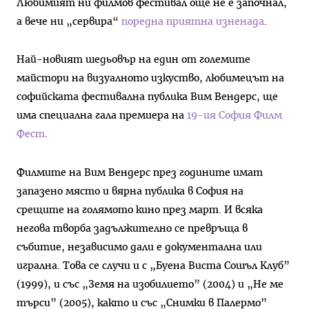
Любимият ни филмов фестивал още не е започнал,
а вече ни „сервира“
поредна приятна изненада
.
Най-новият шедьовър на един от големите
майстори на визуалното изкуство, любимецът на
софийската фестивална публика Вим Вендерс, ще
има специална гала премиера на
19-ия София Филм
Фест
.
Филмите на Вим Вендерс през годините имат
запазено място и вярна публика в София на
срещите на голямото кино през март. И всяка
негова творба задължително се превръща в
събитие, независимо дали е документална или
игрална. Това се случи и с „Буена Виста Сошъл Клуб”
(1999), и със „Земя на изобилието” (2004) и „Не ме
търси” (2005), както и със „Снимки в Палермо”