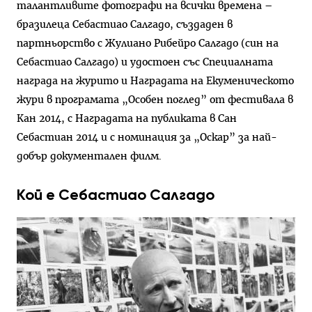
талантливите фотографи на всички времена –
бразилеца Себастиао Салгадо, създаден в
партньорство с Жулиано Рибейро Салгадо (син на
Себастиао Салгадо) и удостоен със Специалната
награда на журито и Наградата на Екуменическото
жури в програмата „Особен поглед” от фестивала в
Кан 2014, с Наградата на публиката в Сан
Себастиан 2014 и с номинация за „Оскар” за най-
добър документален филм.
Кой е Себастиао Салгадо