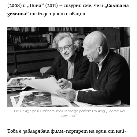
(2008) и „Пина” (2011) – сигурни сме, че и
„Солта на
земята”
ще бъде приет с овации.
Вим Вендерс и Себастиао Салгадо работят над „Солта на
земята“
Това е завладяващ филм-портрет на един от най-