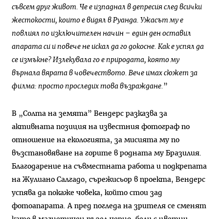
съвсем друг живот. Че е изпаднал в депресия след всички
жестокости, които е видял в Руанда. Ужасът му е
повлиял по изключителен начин – един ден оставил
апарата си и повече не искал да го докосне. Как е успял да
се измъкне? Излекувала го е природата, която му
върнала вярата в човечеството. Вече имах сюжет за
филма: просто проследих това възраждане.
”
В „Солта на земята” Вендерс разказва за
активната позиция на известния фотограф по
отношение на екологията, за мисията му по
възстановяване на горите в родната му Бразилия.
Благодарение на съвместната работа и подкрепата
на Жулиано Салгадо, сърежисьор в проекта, Вендерс
успява да покаже човека, който стои зад
фотоапарата. А пред погледа на зрителя се сменят