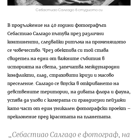
Себастиао Салгадо в студиото си
В продължение на 40 години фотографът
Себастиао Салгадо пътува през различни
континенти, следвайки ритъма на променящото
се човечество. Чрез обектива си той става
свидетел на едни от важните събития в
историята на света, запечатва международни
конфликти, глад, страховити кризи и масово
преселение. Салгадо се впуска в откриването на
девствените територии, на дивата флора и фауна,
успява да улови с камерата си грандиозни пейзажи
като част от един уникален фотографски проект –
преклонение пред красотата на планетата.
„
Себастиао Салгадо е фотограф, на