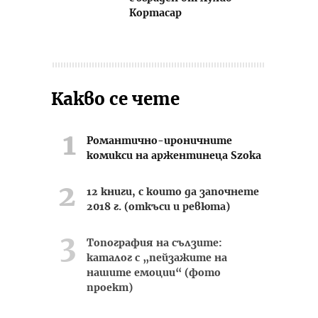
Кортасар
Какво се чете
Романтично-ироничните
комикси на аржентинеца Szoka
12 книги, с които да започнете
2018 г. (откъси и ревюта)
Топография на сълзите:
каталог с „пейзажите на
нашите емоции“ (фото
проект)