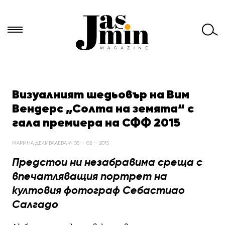
Търси
за:
Визуалният шедьовър на Вим
Вендерс „Солта на земята“ с
гала премиера на СФФ 2015
МАРИНА ДЕЛИВЛАЕВА @ 05 — 02 — 2015
Предстои ни незабравима среща с
впечатляващия портрет на
култовия фотограф Себастиао
Салгадо