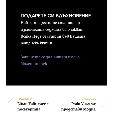
ПОДАРЕТЕ СИ ВДЪХНОВЕНИЕ
Най-интересните статии от
изминалата седмица ви очакват!
Всяка Неделя сутрин във Вашата
пощенска кутия.
Запишете се за нашият имейл
бюлетин тук
ПРЕДИШНА
СЛЕДВАЩА
Ейми Уайнхаус с
Роби Уилямс
Post navigation
посмъртна
представи модна