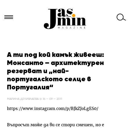
Търси
за:
А ти под кой камък живееш:
Монсанто – архитектурен
резерват и „най-
португалското селце в
Португалия“
МАРИНА ДЕЛИВЛАЕВА @ 16 — 09 — 2011
https://www.instagram.com/p/BJkZJoLgES0/
Въпросът може да ви се стори смешен, но е