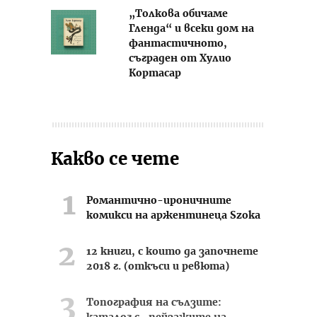
„Толкова обичаме
Гленда“ и всеки дом на
фантастичното,
съграден от Хулио
Кортасар
Какво се чете
Романтично-ироничните
комикси на аржентинеца Szoka
12 книги, с които да започнете
2018 г. (откъси и ревюта)
Топография на сълзите: