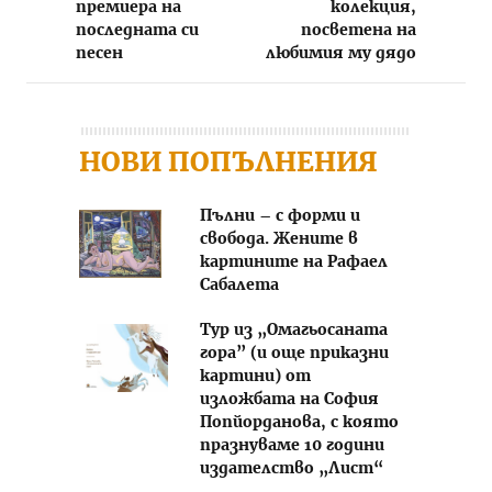
премиера на
колекция,
последната си
посветена на
песен
любимия му дядо
НОВИ ПОПЪЛНЕНИЯ
Пълни – с форми и
свобода. Жените в
картините на Рафаел
Сабалета
Тур из „Омагьосаната
гора” (и още приказни
картини) от
изложбата на София
Попйорданова, с която
празнуваме 10 години
издателство „Лист“