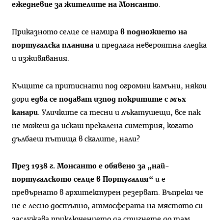
ежедневие за жителите на Монсанто
.
Приказното селце се намира
в подножието на
португалска планина
и предлага невероятна гледка
и изживявания.
Къщите са притиснати под огромни камъни, някои
дори
едва се подават изпод покритите с мъх
канари
. Уличките са тесни и лъкатушещи, все пак
не можеш да искаш прекалена симетрия, когато
дълбаеш пътища в скалите, нали?
През 1938 г. Монсанто е обявено за „най-
португалското селце в Португалия“
и е
превърнато в архитектурен резерват. Въпреки че
не е лесно достъпно, атмосферата на мястото си
заслужава приключението да стигнете до там.