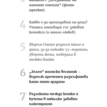
каталог с „пейзажите на
нашите емоции“ (фото
проект)
Какво е да преподаваш на деца?
Учител отговаря със забавни
комикси (и много любов)
Шарън Стоун разголи тяло и
душа, за да покаже 57-годишна,
уверена жена, победила в
тежка битка
„Зелен“ японски вестник –
веднъж прочетен разцъфтява
като мини градина
Разликата между котки и
кучета в няколко забавни
илюстрации