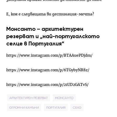
Е, коя е следващата ви дестинация-мечта?
Монсанто – архитектурен
резерват и „най-португалското
селце в Португалия“
https://www.instagram.com/p/BTAAuePDjdm/
https://www.instagram.com/p/6TGybyNR8z/
https://www.instagram.com/p/21UD2GATvS/
АРХИТЕКТУРЕН РЕЗЕРВАТ
МОНСАНТО
ОГРОМНИ КАМЪНИ
ПОРТУГАЛИЯ
СЕЛО