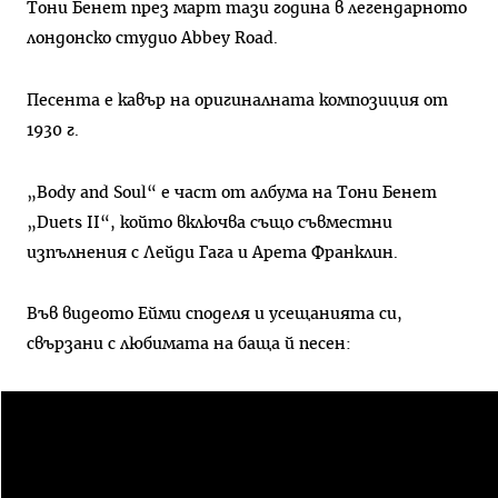
Тони Бенет през март тази година в легендарното
лондонско студио Abbey Road.
Песента е кавър на оригиналната композиция от
1930 г.
„Body and Soul“ е част от албума на Тони Бенет
„Duets II“, който включва също съвместни
изпълнения с Лейди Гага и Арета Франклин.
Във видеото Ейми споделя и усещанията си,
свързани с любимата на баща й песен: