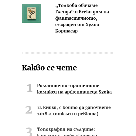
„Толкова обичаме
Гленда“ и всеки дом на
фантастичното,
съграден от Хулио
Кортасар
Какво се чете
Романтично-ироничните
комикси на аржентинеца Szoka
12 книги, с които да започнете
2018 г. (откъси и ревюта)
Топография на сълзите:
каталог с „пейзажите на