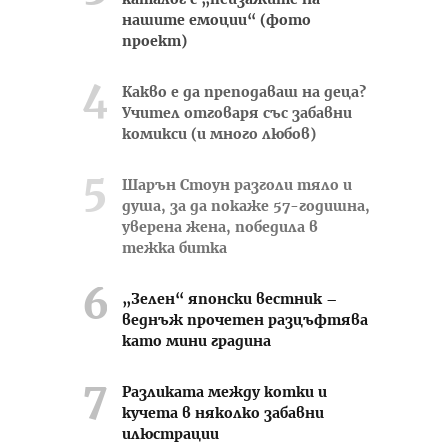
нашите емоции“ (фото
проект)
Какво е да преподаваш на деца?
Учител отговаря със забавни
комикси (и много любов)
Шарън Стоун разголи тяло и
душа, за да покаже 57-годишна,
уверена жена, победила в
тежка битка
„Зелен“ японски вестник –
веднъж прочетен разцъфтява
като мини градина
Разликата между котки и
кучета в няколко забавни
илюстрации