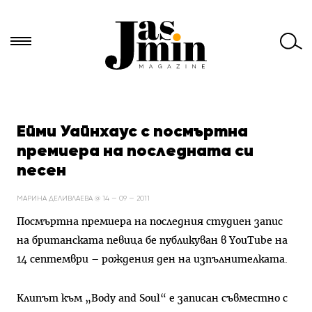
Търси
за:
Ейми Уайнхаус с посмъртна
премиера на последната си
песен
МАРИНА ДЕЛИВЛАЕВА @ 14 — 09 — 2011
Посмъртна премиера на последния студиен запис
на британската певица бе публикуван в YouTube на
14 септември – рождения ден на изпълнителката.
Клипът към „Body and Soul“ е записан съвместно с