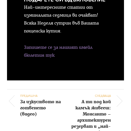
Най-интересните статии от
изминалата седмица ви очакват!
Всяка Неделя сутрин във Вашата
пощенска кутия.
Запишете се за нашият имейл
бюлетин тук
ПРЕДИШНА
СЛЕДВАЩА
За изкуството на
А ти под кой
Post navigation
готвенето
камък живееш:
(видео)
Монсанто –
архитектурен
резерват и „най-