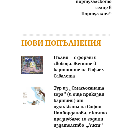
португалското
селце в
Португалия“
НОВИ ПОПЪЛНЕНИЯ
Пълни – с форми и
свобода. Жените в
картините на Рафаел
Сабалета
Тур из „Омагьосаната
гора” (и още приказни
картини) от
изложбата на София
Попйорданова, с която
празнуваме 10 години
издателство „Лист“