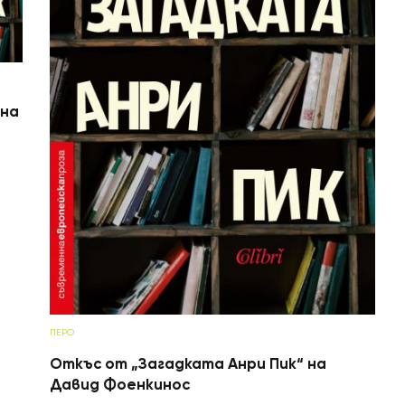
ана
ПЕРО
Откъс от „Загадката Анри Пик“ на
Давид Фоенкинос