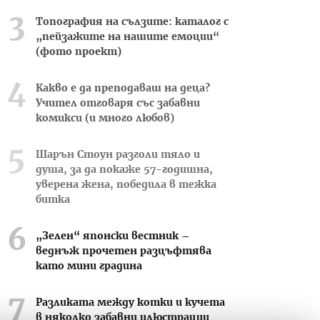
Топография на сълзите: каталог с
„пейзажите на нашите емоции“
(фото проект)
Какво е да преподаваш на деца?
Учител отговаря със забавни
комикси (и много любов)
Шарън Стоун разголи тяло и
душа, за да покаже 57-годишна,
уверена жена, победила в тежка
битка
„Зелен“ японски вестник –
веднъж прочетен разцъфтява
като мини градина
Разликата между котки и кучета
в няколко забавни илюстрации