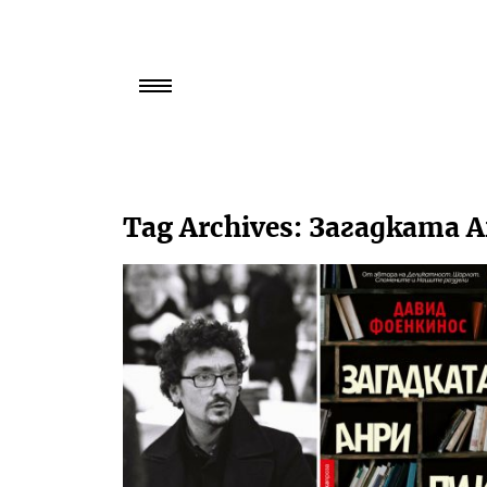
Търси
за:
Tag Archives:
Загадката А