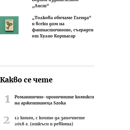
години издателство
„Лист“
„Толкова обичаме Гленда“
и всеки дом на
фантастичното, съграден
от Хулио Кортасар
Какво се чете
Романтично-ироничните комикси
на аржентинеца Szoka
12 книги, с които да започнете
2018 г. (откъси и ревюта)