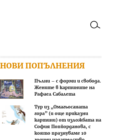
НОВИ ПОПЪЛНЕНИЯ
Пълни – с форми и свобода.
Жените в картините на
Рафаел Сабалета
Тур из „Омагьосаната
гора” (и още приказни
картини) от изложбата на
София Попйорданова, с
която празнуваме 10