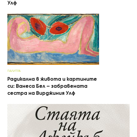
Улф
ПАЛИТРА
Радикална в живота и картините
си: Ванеса Бел – забравената
сестра на Вирджиния Улф