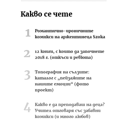
Какво се чете
Романтично-ироничните
комикси на аржентинеца Szoka
12 книги, с които да започнете
2018 г. (откъси и ревюта)
Топография на сълзите:
каталог с „пейзажите на
нашите емоции“ (фото
проект)
Какво е да преподаваш на деца?
Учител отговаря със забавни
комикси (и много любов)