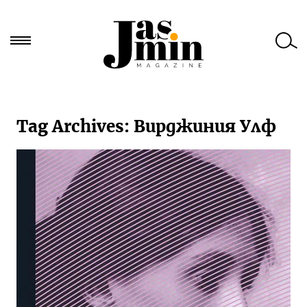
Търси
за:
Tag Archives:
Вирджиния Улф