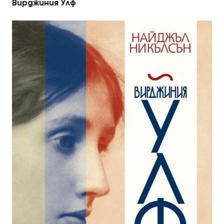
Вирджиния Улф