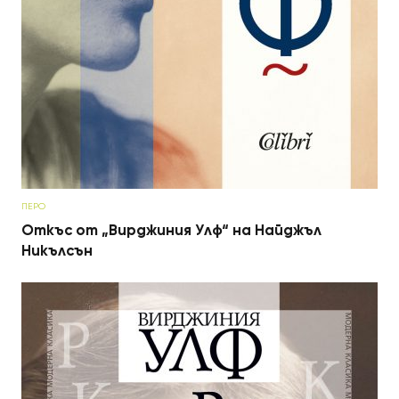
ПЕРО
Откъс от „Вирджиния Улф“ на Найджъл
Никълсън