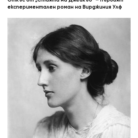
експериментален роман на Вирджиния Улф