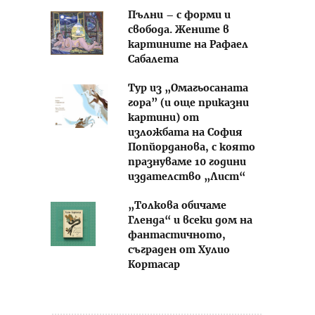
Пълни – с форми и
свобода. Жените в
картините на Рафаел
Сабалета
Тур из „Омагьосаната
гора” (и още приказни
картини) от
изложбата на София
Попйорданова, с която
празнуваме 10 години
издателство „Лист“
„Толкова обичаме
Гленда“ и всеки дом на
фантастичното,
съграден от Хулио
Кортасар