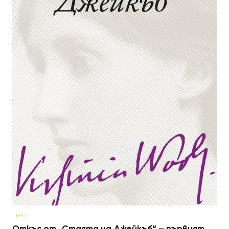
ПЕРО
Откъс от „Стаята на Джейкъб“ – първият