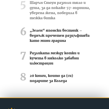
Шарън Стоун разголи тяло и
душа, за да покаже 57-годишна,
уверена жена, победила в
тежка битка
„Зелен“ японски вестник –
веднъж прочетен разцъфтява
като мини градина
Разликата между котки и
кучета в няколко забавни
илюстрации
20 книги, които да (си)
подарите за Коледа
Усмихвай се често ;-)