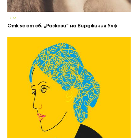
ПЕРО
Откъс от сб. „Разкази“ на Вирджиния Улф