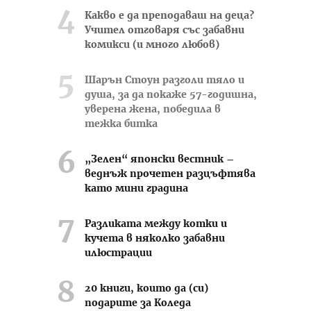
Какво е да преподаваш на деца?
Учител отговаря със забавни
комикси (и много любов)
Шарън Стоун разголи тяло и
душа, за да покаже 57-годишна,
уверена жена, победила в
тежка битка
„Зелен“ японски вестник –
веднъж прочетен разцъфтява
като мини градина
Разликата между котки и
кучета в няколко забавни
илюстрации
20 книги, които да (си)
подарите за Коледа