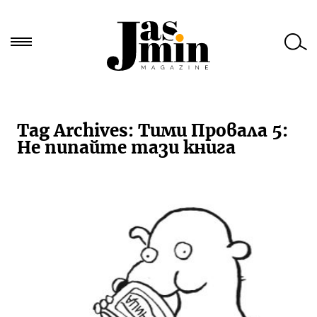
Търси
за:
Tag Archives:
Тими Провала 5:
Не пипайте тази книга