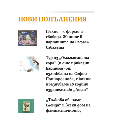
НОВИ ПОПЪЛНЕНИЯ
Пълни – с форми и
свобода. Жените в
картините на Рафаел
Сабалета
Тур из „Омагьосаната
гора” (и още приказни
картини) от
изложбата на София
Попйорданова, с която
празнуваме 10 години
издателство „Лист“
„Толкова обичаме
Гленда“ и всеки дом на
фантастичното,