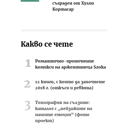
съграден от Хулио
Кортасар
Какво се чете
Романтично-ироничните
комикси на аржентинеца Szoka
12 книги, с които да започнете
2018 г. (откъси и ревюта)
Топография на сълзите:
каталог с „пейзажите на
нашите емоции“ (фото
проект)