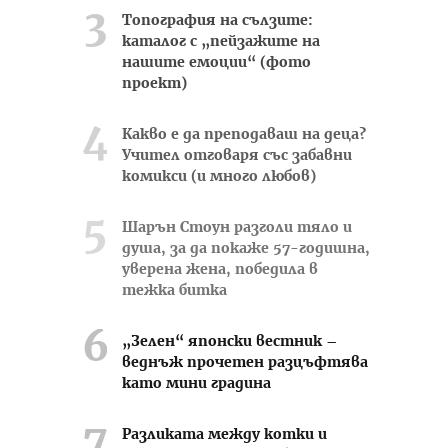
Топография на сълзите:
каталог с „пейзажите на
нашите емоции“ (фото
проект)
Какво е да преподаваш на деца?
Учител отговаря със забавни
комикси (и много любов)
Шарън Стоун разголи тяло и
душа, за да покаже 57-годишна,
уверена жена, победила в
тежка битка
„Зелен“ японски вестник –
веднъж прочетен разцъфтява
като мини градина
Разликата между котки и