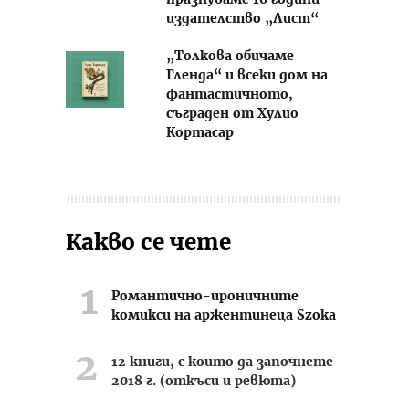
издателство „Лист“
„Толкова обичаме
Гленда“ и всеки дом на
фантастичното,
съграден от Хулио
Кортасар
Какво се чете
Романтично-ироничните
комикси на аржентинеца Szoka
12 книги, с които да започнете
2018 г. (откъси и ревюта)