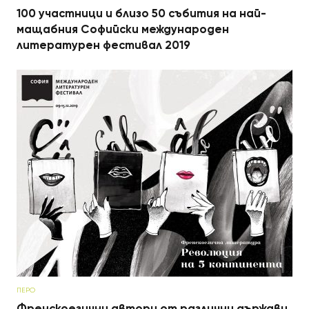
100 участници и близо 50 събития на най-
мащабния Софийски международен
литературен фестивал 2019
ПЕРО
Френскоезични автори от различни държави