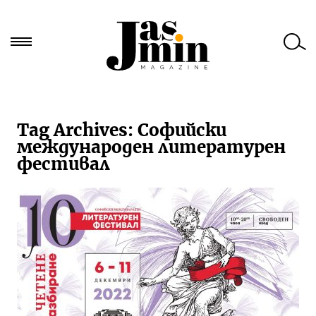
Търси
за:
Tag Archives:
Софийски
международен литературен
фестивал