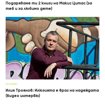
Подаряваме ти 2 книги на Макис Цитас (за
теб и за любимо дете)
ИНТЕРВЮ
Илия Троянов: Илюзията е враг на надеждата
(видео интервю)