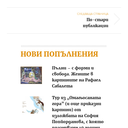
СЛЕДВАЩА СТРАНИЦА
По-стари
Post navigation
публикации
НОВИ ПОПЪЛНЕНИЯ
Пълни – с форми и
свобода. Жените в
картините на Рафаел
Сабалета
Тур из „Омагьосаната
гора” (и още приказни
картини) от
изложбата на София
Попйорданова, с която
празнуваме 10 години