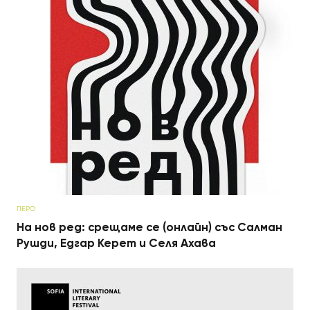
ПЕРО
На нов ред: срещаме се (онлайн) със Салман
Рушди, Едгар Керет и Селя Ахава