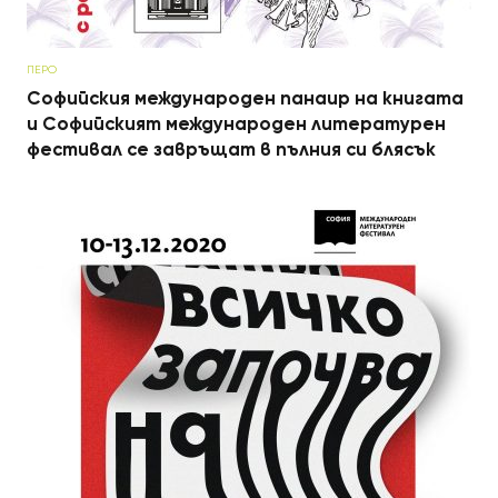
ПЕРО
Софийския международен панаир на книгата
и Софийският международен литературен
фестивал се завръщат в пълния си блясък