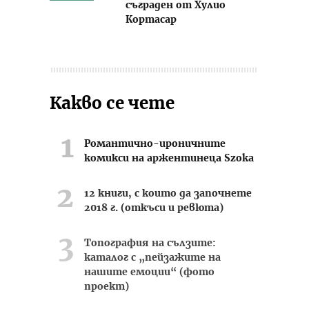
съграден от Хулио
Кортасар
Какво се чете
Романтично-ироничните
комикси на аржентинеца Szoka
12 книги, с които да започнете
2018 г. (откъси и ревюта)
Топография на сълзите:
каталог с „пейзажите на
нашите емоции“ (фото
проект)