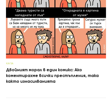
КАУЗА
Двойният морал в един комикс: Ако
коментирахме всички престъпления, така
както изнасилванията
Post navigation