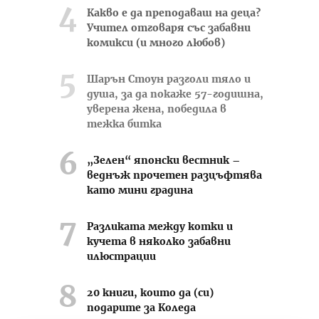
Какво е да преподаваш на деца?
Учител отговаря със забавни
комикси (и много любов)
Шарън Стоун разголи тяло и
душа, за да покаже 57-годишна,
уверена жена, победила в
тежка битка
„Зелен“ японски вестник –
веднъж прочетен разцъфтява
като мини градина
Разликата между котки и
кучета в няколко забавни
илюстрации
20 книги, които да (си)
подарите за Коледа