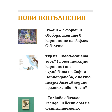
НОВИ ПОПЪЛНЕНИЯ
Пълни – с форми и
свобода. Жените в
картините на Рафаел
Сабалета
Тур из „Омагьосаната
гора” (и още приказни
картини) от
изложбата на София
Попйорданова, с която
празнуваме 10 години
издателство „Лист“
„Толкова обичаме
Гленда“ и всеки дом на
фантастичното,