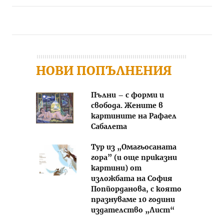
Post navigation
НОВИ ПОПЪЛНЕНИЯ
Пълни – с форми и
свобода. Жените в
картините на Рафаел
Сабалета
Тур из „Омагьосаната
гора” (и още приказни
картини) от
изложбата на София
Попйорданова, с която
празнуваме 10 години
издателство „Лист“