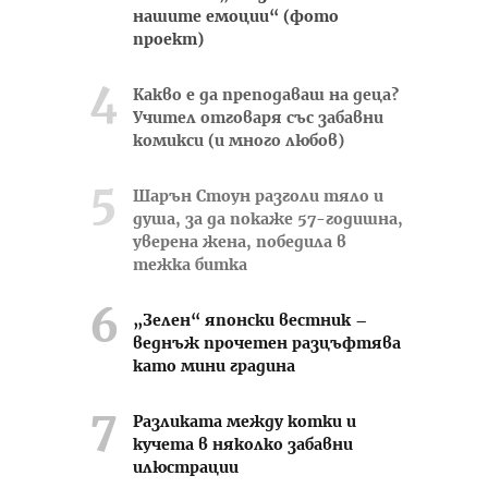
нашите емоции“ (фото
проект)
Какво е да преподаваш на деца?
Учител отговаря със забавни
комикси (и много любов)
Шарън Стоун разголи тяло и
душа, за да покаже 57-годишна,
уверена жена, победила в
тежка битка
„Зелен“ японски вестник –
веднъж прочетен разцъфтява
като мини градина
Разликата между котки и
кучета в няколко забавни
илюстрации