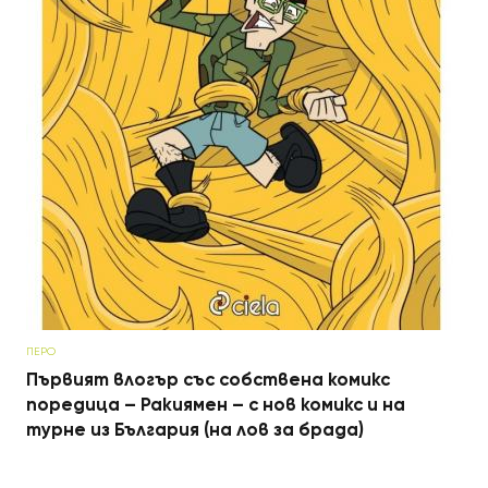
ПЕРО
Първият влогър със собствена комикс
поредица – Ракиямен – с нов комикс и на
турне из България (на лов за брада)