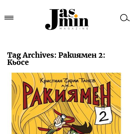
Търси
за:
Tag Archives:
Ракиямен 2:
Кьосе