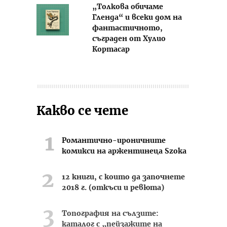
„Толкова обичаме
Гленда“ и всеки дом на
фантастичното,
съграден от Хулио
Кортасар
Какво се чете
Романтично-ироничните
комикси на аржентинеца Szoka
12 книги, с които да започнете
2018 г. (откъси и ревюта)
Топография на сълзите:
каталог с „пейзажите на