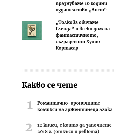
празнуваме 10 години
издателство „Лист“
„Толкова обичаме
Гленда“ и всеки дом на
фантастичното,
съграден от Хулио
Кортасар
Какво се чете
Романтично-ироничните
комикси на аржентинеца Szoka
12 книги, с които да започнете
2018 г. (откъси и ревюта)