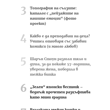
Топография на сълзите:
каталог с „пейзажите на
нашите емоции“ (фото
проект)
Какво е да преподаваш на деца?
Учител отговаря със забавни
комикси (и много любов)
Шарън Стоун разголи тяло и
душа, за да покаже 57-годишна,
уверена жена, победила в
тежка битка
„Зелен“ японски вестник –
веднъж прочетен разцъфтява
като мини градина