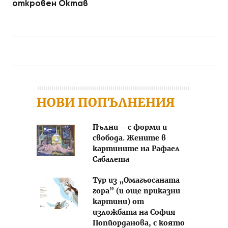
откровен Октав
Post navigation
НОВИ ПОПЪЛНЕНИЯ
Пълни – с форми и
свобода. Жените в
картините на Рафаел
Сабалета
Тур из „Омагьосаната
гора” (и още приказни
картини) от
изложбата на София
Попйорданова, с която