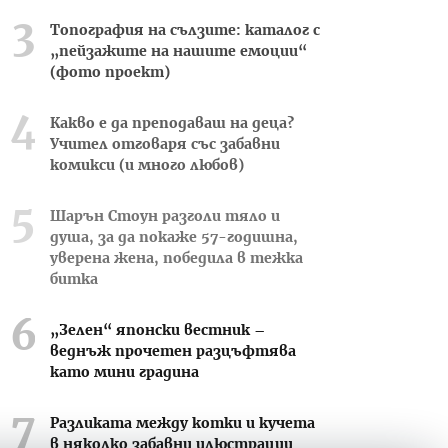
Топография на сълзите: каталог с
„пейзажите на нашите емоции“
(фото проект)
Какво е да преподаваш на деца?
Учител отговаря със забавни
комикси (и много любов)
Шарън Стоун разголи тяло и
душа, за да покаже 57-годишна,
уверена жена, победила в тежка
битка
„Зелен“ японски вестник –
веднъж прочетен разцъфтява
като мини градина
Разликата между котки и кучета
в няколко забавни илюстрации