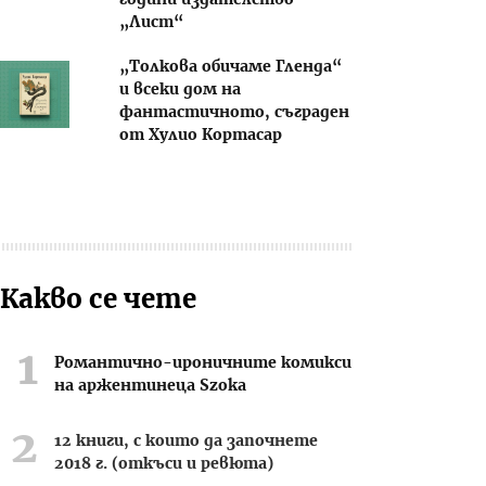
години издателство
„Лист“
„Толкова обичаме Гленда“
и всеки дом на
фантастичното, съграден
от Хулио Кортасар
Какво се чете
Романтично-ироничните комикси
на аржентинеца Szoka
12 книги, с които да започнете
2018 г. (откъси и ревюта)