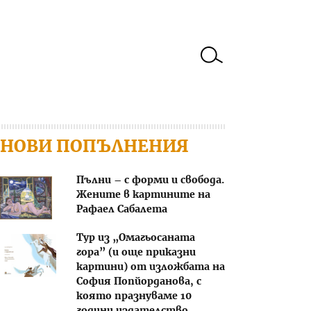
НОВИ ПОПЪЛНЕНИЯ
Пълни – с форми и свобода.
Жените в картините на
Рафаел Сабалета
Тур из „Омагьосаната
гора” (и още приказни
картини) от изложбата на
София Попйорданова, с
която празнуваме 10