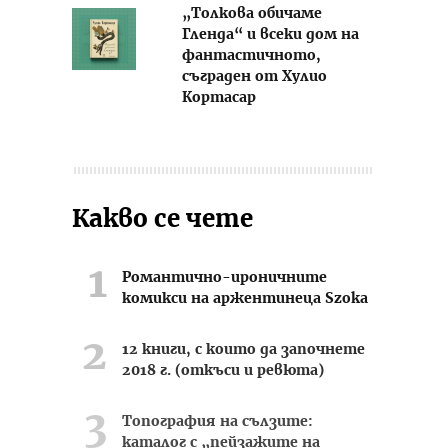
„Толкова обичаме
Гленда“ и всеки дом на
фантастичното,
съграден от Хулио
Кортасар
Какво се чете
Романтично-ироничните
комикси на аржентинеца Szoka
12 книги, с които да започнете
2018 г. (откъси и ревюта)
Топография на сълзите:
каталог с „пейзажите на