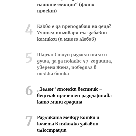
нашите емоции“ (фото
проект)
Какво е да преподаваш на деца?
Учител отговаря със забавни
комикси (и много любов)
Шарън Стоун разголи тяло и
душа, за да покаже 57-годишна,
уверена жена, победила в
тежка битка
„Зелен“ японски вестник –
веднъж прочетен разцъфтява
като мини градина
Разликата между котки и
кучета в няколко забавни
илюстрации