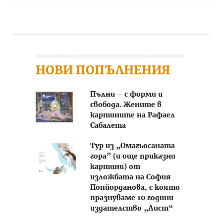
Post navigation
НОВИ ПОПЪЛНЕНИЯ
Пълни – с форми и
свобода. Жените в
картините на Рафаел
Сабалета
Тур из „Омагьосаната
гора” (и още приказни
картини) от
изложбата на София
Попйорданова, с която
празнуваме 10 години
издателство „Лист“